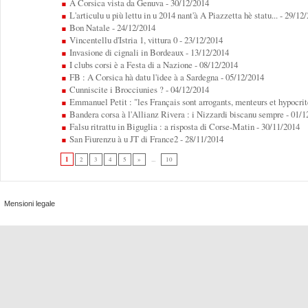
A Corsica vista da Genuva
- 30/12/2014
L'articulu u più lettu in u 2014 nant'à A Piazzetta hè statu...
- 29/12
Bon Natale
- 24/12/2014
Vincentellu d'Istria 1, vittura 0
- 23/12/2014
Invasione di cignali in Bordeaux
- 13/12/2014
I clubs corsi è a Festa di a Nazione
- 08/12/2014
FB : A Corsica hà datu l'idee à a Sardegna
- 05/12/2014
Cunniscite i Brocciunies ?
- 04/12/2014
Emmanuel Petit : "les Français sont arrogants, menteurs et hypocrit
Bandera corsa à l'Allianz Rivera : i Nizzardi biscanu sempre
- 01/1
Falsu ritrattu in Biguglia : a risposta di Corse-Matin
- 30/11/2014
San Fiurenzu à u JT di France2
- 28/11/2014
1
2
3
4
5
»
...
10
Mensioni legale