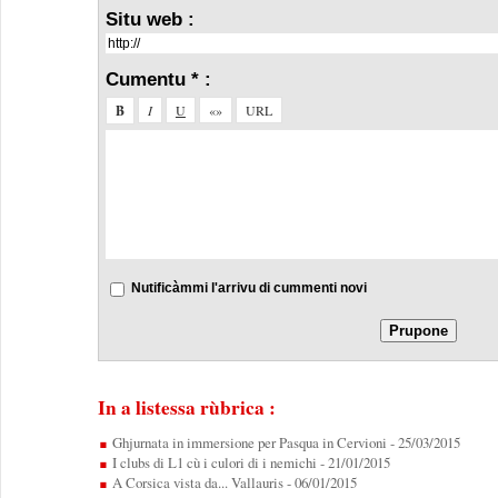
Situ web :
Cumentu * :
Nutificàmmi l'arrivu di cummenti novi
In a listessa rùbrica :
Ghjurnata in immersione per Pasqua in Cervioni
- 25/03/2015
I clubs di L1 cù i culori di i nemichi
- 21/01/2015
A Corsica vista da... Vallauris
- 06/01/2015