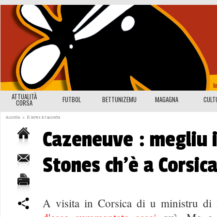
ATTUALITÀ
FUTBOL
BETTUNIZEMU
MAGAGNA
CULT
CORSA
Accolta
>
E news à l'accorta
Cazeneuve : megliu i
Stones ch'è a Corsic
A visita in Corsica di u ministru di 