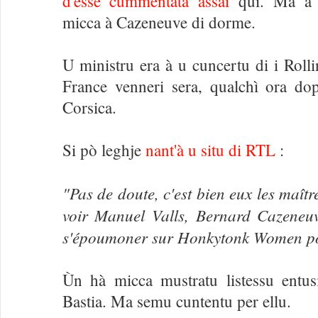
d'esse cummentata assai
quì. Ma a 
micca à Cazeneuve di dorme.
U ministru era à u cuncertu di i Roll
France venneri sera, qualchì ora dop
Corsica.
Si pò leghje
nant'à u situ di RTL
:
"Pas de doute, c'est bien eux les maîtr
voir Manuel Valls, Bernard Cazeneu
s'époumoner sur Honkytonk Women p
Ùn hà micca mustratu listessu entu
Bastia. Ma semu cuntentu per ellu.