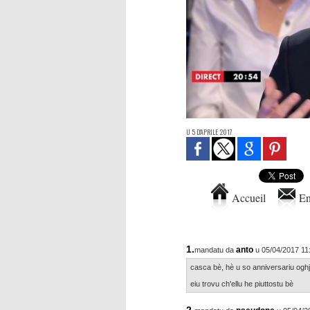
U 5 D'APRILE 2017
Accueil
En
1.
anto
mandatu da
u 05/04/2017 11
casca bè, hè u so anniversariu ogh
eiu trovu ch'ellu he piuttostu bè