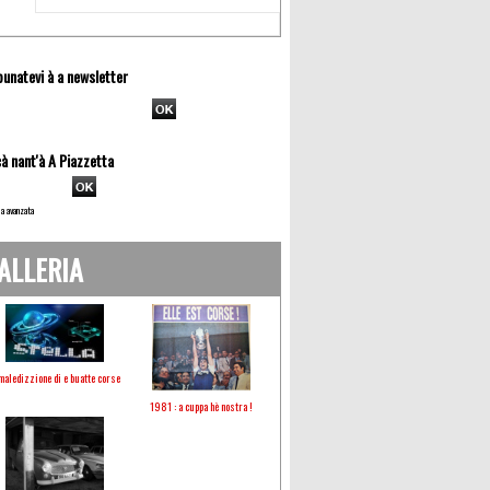
unatevi à a newsletter
à nant'à A Piazzetta
a avanzata
ALLERIA
maledizzione di e buatte corse
1981 : a cuppa hè nostra !