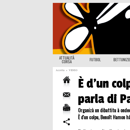
ATTUALITÀ
FUTBOL
BETTUNIZ
CORSA
Accolta
>
VIDEO
È d'un co
parla di P
Organizà un dibattitu à onde
È d'un colpu, Benoît Hamon h