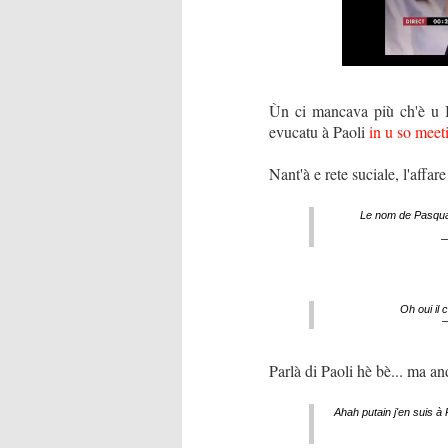
Ùn ci mancava più ch'è u B
evucatu à Paoli
in u so meet
Nant'à e rete suciale, l'affar
Le nom de Pasqua
—
Oh oui il 
—
Parlà di Paoli hè bè... ma an
Ahah putain j'en suis à P