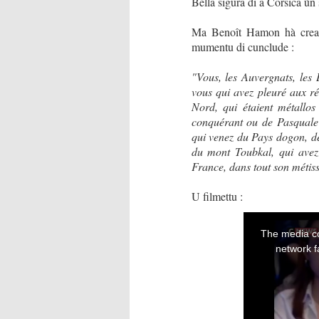
Bella sigura di a Corsica ùn 
Ma Benoît Hamon hà creatu
mumentu di cunclude :
"Vous, les Auvergnats, les 
vous qui avez pleuré aux ré
Nord, qui étaient métallos
conquérant ou de Pasquale 
qui venez du Pays dogon, de
du mont Toubkal, qui avez 
France, dans tout son métis
U filmettu :