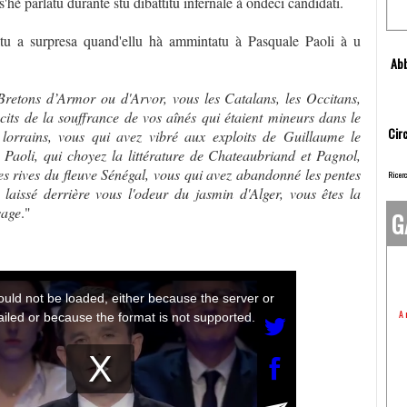
s'hè parlatu durante stu dibattitu infernale à ondeci candidati.
 a surpresa quand'ellu hà ammintatu à Pasquale Paoli à u
Abb
Bretons d’Armor ou d'Arvor, vous les Catalans, les Occitans,
cits de la souffrance de vos aînés qui étaient mineurs dans le
Circ
 lorrains, vous qui avez vibré aux exploits de Guillaume le
Paoli, qui choyez la littérature de Chateaubriand et Pagnol,
s rives du fleuve Sénégal, vous qui avez abandonné les pentes
Ricerc
laissé derrière vous l'odeur du jasmin d'Alger, vous êtes la
sage
."
G
A 