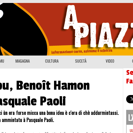
EMU
MAGAGNA
CULTURA
SUCETÀ
VIDEO
Se
F
lpu, Benoît Hamon
asquale Paoli
ci ùn era forse micca una bona idea è c'era di chè addurmintassi.
L
à ammintatu à Pasquale Paoli.
U