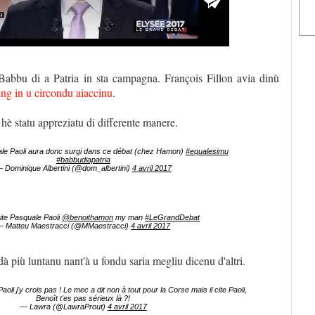
abbu di a Patria in sta campagna. François Fillon avia dinù
ing in u circondu aiaccinu
.
e hè statu appreziatu di differente manere.
le Paoli aura donc surgi dans ce débat (chez Hamon)
#equalesimu
#babbudiapatria
 Dominique Albertini (@dom_albertini)
4 avril 2017
cite Pasquale Paoli
@benoithamon
my man
#LeGrandDebat
 Matteu Maestracci (@MMaestracci)
4 avril 2017
dà più luntanu nant'à u fondu saria megliu dicenu d'altri.
aoli j'y crois pas ! Le mec a dit non à tout pour la Corse mais il cite Paoli,
Benoît t'es pas sérieux là ?!
— Lawra (@LawraProut)
4 avril 2017