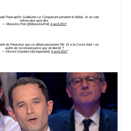
ale Paoli après Guillaume Le Conquérant pendant le débat. Je ne sais
même plus quoi dire.
— Massimu Poli (@MassimuPoli)
4 avril 2017
arle de Paoli pour que ce débat passionne l'île. Et si la Corse était + en
quête de reconnaissance que de liberté ?
— Vincent Gambini (@vingambini)
5 avril 2017