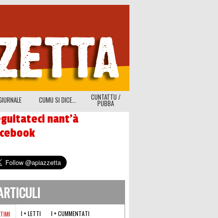
CUNTATTU /
GIURNALE
CUMU SI DICE...
PUBBA
guitateci nant'à
acebook
'ARTICULI
I + LETTI
I + CUMMENTATI
LTIMI