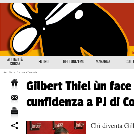
ATTUALITÀ
FUTBOL
BETTUNIZEMU
MAGAGNA
CULT
CORSA
Accolta
>
E news à l'accorta
Gilbert Thiel ùn face
cunfidenza a PJ di Co
Chì diventa Gil