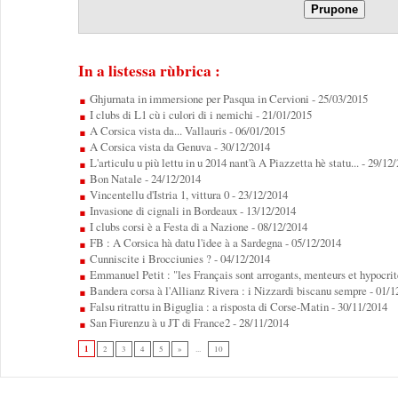
In a listessa rùbrica :
Ghjurnata in immersione per Pasqua in Cervioni
- 25/03/2015
I clubs di L1 cù i culori di i nemichi
- 21/01/2015
A Corsica vista da... Vallauris
- 06/01/2015
A Corsica vista da Genuva
- 30/12/2014
L'articulu u più lettu in u 2014 nant'à A Piazzetta hè statu...
- 29/12
Bon Natale
- 24/12/2014
Vincentellu d'Istria 1, vittura 0
- 23/12/2014
Invasione di cignali in Bordeaux
- 13/12/2014
I clubs corsi è a Festa di a Nazione
- 08/12/2014
FB : A Corsica hà datu l'idee à a Sardegna
- 05/12/2014
Cunniscite i Brocciunies ?
- 04/12/2014
Emmanuel Petit : "les Français sont arrogants, menteurs et hypocrit
Bandera corsa à l'Allianz Rivera : i Nizzardi biscanu sempre
- 01/1
Falsu ritrattu in Biguglia : a risposta di Corse-Matin
- 30/11/2014
San Fiurenzu à u JT di France2
- 28/11/2014
1
2
3
4
5
»
...
10