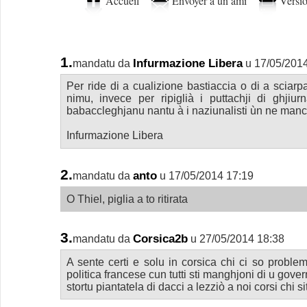
Accueil
Envoyer à un ami
Versio
1.
Infurmazione Libera
mandatu da
u 17/05/201
Per ride di a cualizione bastiaccia o di a sciar
nimu, invece per ripiglià i puttachji di ghjiurn
babaccleghjanu nantu à i naziunalisti ùn ne man
Infurmazione Libera
2.
anto
mandatu da
u 17/05/2014 17:19
O Thiel, piglia a to ritirata
3.
Corsica2b
mandatu da
u 27/05/2014 18:38
A sente certi e solu in corsica chi ci so proble
politica francese cun tutti sti manghjoni di u gov
stortu piantatela di dacci a lezziò a noi corsi chi 