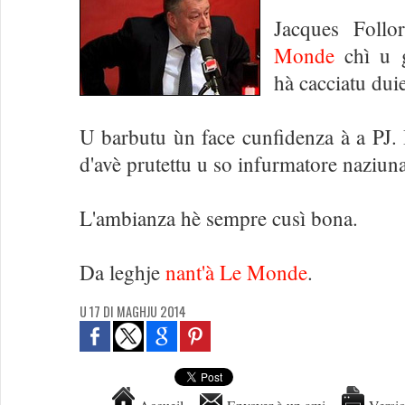
Jacques Foll
Monde
chì u g
hà cacciatu duie
U barbutu ùn face cunfidenza à a PJ. I
d'avè prutettu u so infurmatore naziuna
L'ambianza hè sempre cusì bona.
Da leghje
nant'à Le Monde
.
U 17 DI MAGHJU 2014