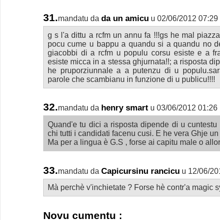
31.
da un amicu
mandatu da
u 02/06/2012 07:29
g s l'a dittu a rcfm un annu fa !!!gs he mal piazz
pocu cume u bappu a quandu si a quandu no dec
giacobbi di a rcfm u populu corsu esiste e a fr
esiste micca in a stessa ghjurnata!!; a risposta d
he pruporziunnale a a putenzu di u populu.sa
parole che scambianu in funzione di u publicu!!!!
32.
henry smart
mandatu da
u 03/06/2012 01:26
Quand'e tu dici a risposta dipende di u cuntestu ,
chi tutti i candidati facenu cusi. E he vera Ghje u
Ma per a lingua è G.S , forse ai capitu male o allo
33.
Capicursinu rancicu
mandatu da
u 12/06/20
Mà perchè v'inchietate ? Forse hè contr'a magic 
Novu cumentu :