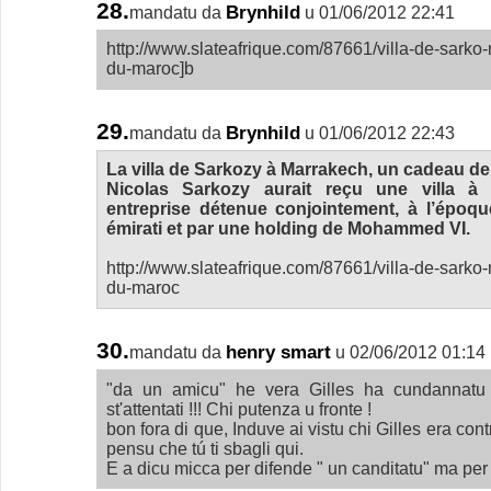
28.
Brynhild
mandatu da
u 01/06/2012 22:41
http://www.slateafrique.com/87661/villa-de-sarko
du-maroc]b
29.
Brynhild
mandatu da
u 01/06/2012 22:43
La villa de Sarkozy à Marrakech, un cadeau 
Nicolas Sarkozy aurait reçu une villa à
entreprise détenue conjointement, à l’époqu
émirati et par une holding de Mohammed VI.
http://www.slateafrique.com/87661/villa-de-sarko
du-maroc
30.
henry smart
mandatu da
u 02/06/2012 01:14
"da un amicu" he vera Gilles ha cundannatu l'u
st'attentati !!! Chi putenza u fronte !
bon fora di que, Induve ai vistu chi Gilles era cont
pensu che tú ti sbagli qui.
E a dicu micca per difende " un canditatu" ma per