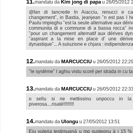
11.
Kim jong di papa
mandatu da
u 26/05/2012 
@fan di tancrede In Aiacciu, renucci e can
changement", in Bastia, jeanjean "n est pas l hér
Paulu impieghu "est la seule alternative aux dériv
communita di e commune di a bassa rocca" in
"pour un changement alternatif aux dérives dyn
"aspirant a la mise en place d' une dériv
dynastique"... A suluzione e chjara : indipendenza
12.
MARCUCCIU
mandatu da
u 26/05/2012 22:2
"le système" l aghiu vistu scoré per strada in cu ta
13.
MARCUCCIU
mandatu da
u 26/05/2012 22:3
o sellu si ne mettissinu unpoccu in la
piverosa....risaté!!!!!!!!!
14.
Ulongu
mandatu da
u 27/05/2012 13:51
Eiu vuleria testimugnà u mo sustegnu à i 15 % d