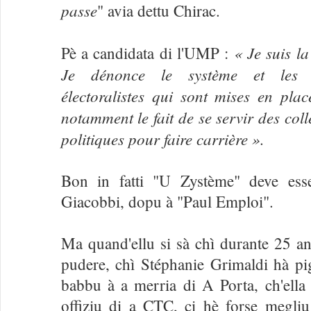
passe
" avia dettu Chirac.
« Je suis l
Pè a candidata di l'UMP :
Je dénonce le système et les p
électoralistes qui sont mises en pla
notamment le fait de se servir des coll
politiques pour faire carrière ».
Bon in fatti "U Zystème" deve es
Giacobbi, dopu à "Paul Emploi".
Ma quand'ellu si sà chì durante 25 ann
pudere, chì Stéphanie Grimaldi hà pig
babbu à a merria di A Porta, ch'ella
offiziu di a CTC, ci hè forse megliu