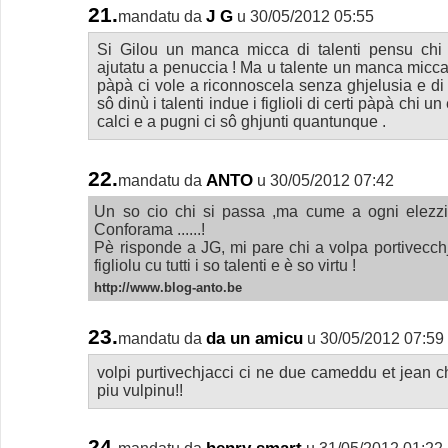
21.
J G
mandatu da
u 30/05/2012 05:55
Si Gilou un manca micca di talenti pensu ch
ajutatu a penuccia ! Ma u talente un manca micca non
pàpà ci vole a riconnoscela senza ghjelusia e di
sô dinù i talenti indue i figlioli di certi pàpà chi u
calci e a pugni ci sô ghjunti quantunque .
22.
ANTO
mandatu da
u 30/05/2012 07:42
Un so cio chi si passa ,ma cume a ogni elezzi
Conforama ......!
Pè risponde a JG, mi pare chi a volpa portivecc
figliolu cu tutti i so talenti e è so virtu !
http://www.blog-anto.be
23.
da un amicu
mandatu da
u 30/05/2012 07:59
volpi purtivechjacci ci ne due cameddu et jean 
piu vulpinu!!
24.