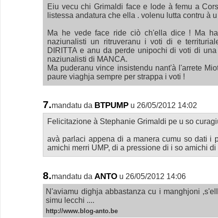
Eiu vecu chi Grimaldi face e lode à femu a Corsi
listessa andatura che ella . volenu lutta contru à 
Ma he vede face ride ciò ch'ella dice ! Ma ha
naziunalisti un ritruveranu i voti di e territur
DIRITTA e anu da perde unipochi di voti di una r
naziunalisti di MANCA.
Ma puderanu vince insistendu nant'à l'arrete Mio
paure viaghja sempre per strappa i voti !
7.
BTPUMP
mandatu da
u 26/05/2012 14:02
Felicitazione à Stephanie Grimaldi pe u so curagi
avà parlaci appena di a manera cumu so dati i p
amichi merri UMP, di a pressione di i so amichi di
8.
ANTO
mandatu da
u 26/05/2012 14:06
N'aviamu dighja abbastanza cu i manghjoni ,s'el
simu lecchi ....
http://www.blog-anto.be