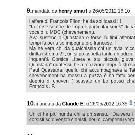
9.
henry smart
mandatu da
u 26/05/2012 16:10
l'affare di Francois Filoni he da sbilicassi !!!
"la corse souffre de trop de particularismes" dici
voce di u MDC (chevenement).
Ava sustene a Quastana e forse l'ultimi attentati
tempi fa per u so impegnu pro francese !!
Ma he vera chi da qualchissia chi un avia micca
diritta (strema ?) , un si po aspetta tantu ghjudiziu 
Inquant'à Corsica Libera e stu picculu giuvan
Quastana" qualessu he a reazzione dopu à stu s
Paul Quastana, quellu chi accumpagnava a Ta
chevenement ha messu a puzza è ha fattu perd
doppiu di cheven ( scusate un Lo possu chjam
Francois . F.
10.
Claude E.
mandatu da
u 26/05/2012 16:35
Un ci he piu nunda chi a un sensu... Da veru i cla
corsisti so diventati clanisti, beu ci campemu ver