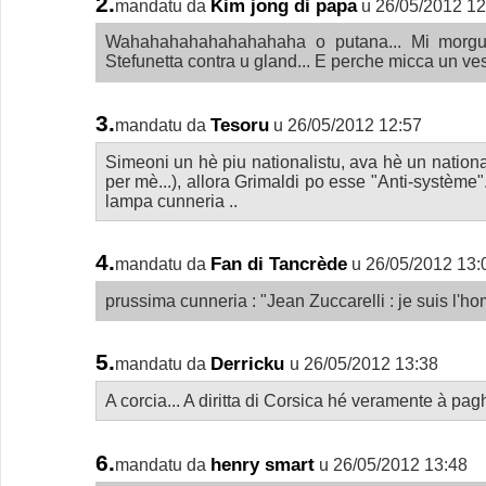
2.
Kim jong di papa
mandatu da
u 26/05/2012 12
Wahahahahahahahahaha o putana... Mi morgu du 
Stefunetta contra u gland... E perche micca un ve
3.
Tesoru
mandatu da
u 26/05/2012 12:57
Simeoni un hè piu nationalistu, ava hè un national
per mè...), allora Grimaldi po esse "Anti-système"..
lampa cunneria ..
4.
Fan di Tancrède
mandatu da
u 26/05/2012 13:
prussima cunneria : "Jean Zuccarelli : je suis l
5.
Derricku
mandatu da
u 26/05/2012 13:38
A corcia... A diritta di Corsica hé veramente à pag
6.
henry smart
mandatu da
u 26/05/2012 13:48