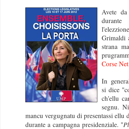
Avete da
durant
l'elezzion
Grimaldi 
strana m
prugram
Corse Net
In genera
si dice "c
ch'ellu c
segnu. Ni
mancu vergugnatu di presentassi ellu 
Pl
durante a campagna presidenziale. "