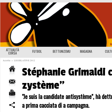
ATTUALITÀ
FUTBOL
BETTUNIZEMU
MAGAGNA
CULT
CORSA
Accolta
>
LEGISLATIVE 2012
Stéphanie Grimaldi c
zystème"
"Je suis la candidate antisystème", hà det
a prima cacciata di a campagna.