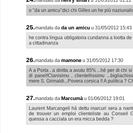
henry smart
mandatu da
u 31/05/2012 01:22
o "da un amicu"dici chi Gilles un he più naziunali
25.
da un amicu
mandatu da
u 31/05/2012 15:43
he contra lingua ubligatoria cundanna a lootta de 
a cittadinanza
26.
mamone
mandatu da
u 31/05/2012 17:30
A a Porta , a diritta a avutu 85% ...hè per di chi 
di pane!!Clanisimu , clientellissimu ...bigliachis
mere S. Grimaldi...Povera corsica !! A pulitica ? Chi 
27.
Marcumà
mandatu da
u 01/06/2012 19:01
Laurent Marcangeli hà dettu marcuri sera a nantu
de trouver un emploi clienteliste au Conseil 
quessa a cacciata un era micca bedda ?