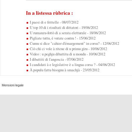
In a listessa rùbrica :
I paesi di e frittelle
- 08/07/2012
U top 10 di i risultati di dittatori
- 19/06/2012
U rumanzu-fottò di a serata eletturale
- 18/06/2012
Pigliate tuttu, è vutate contru !
- 15/06/2012
Cumu si dice "cahier d'émargement" in corsu?
- 12/06/2012
Ciò chì ci vole à ritene di u primu giru
- 10/06/2012
Video : u peghju dibattitu di u mondu
- 10/06/2012
I dibattiti di l'angoscia
- 07/06/2012
I candidati à e legislative è a lingua corsa ?
- 04/06/2012
À populu fattu bisognu à smachjà
- 23/05/2012
Mensioni legale