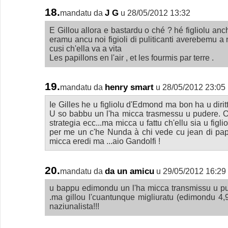
18.
J G
mandatu da
u 28/05/2012 13:32
E Gillou allora e bastardu o ché ? hé figliolu anch'
eramu ancu noi figioli di puliticanti averebemu a 
cusi ch'ella va a vita
Les papillons en l'air , et les fourmis par terre .
19.
henry smart
mandatu da
u 28/05/2012 23:05
Ie Gilles he u figliolu d'Edmond ma bon ha u dirit
U so babbu un l'ha micca trasmessu u pudere. Om
strategia ecc...ma micca u fattu ch'ellu sia u figli
per me un c'he Nunda à chi vede cu jean di pappa
micca eredi ma ...aio Gandolfi !
20.
da un amicu
mandatu da
u 29/05/2012 16:29
u bappu edimondu un l'ha micca transmissu u put
.ma gillou l'cuantunque migliuratu (edimondu 4,
naziunalista!!!