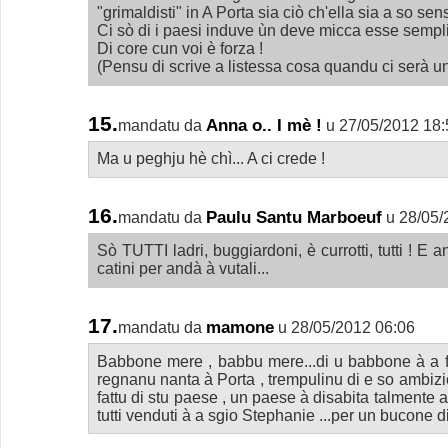
"grimaldisti" in A Porta sia ciò ch'ella sia a so sensi
Ci sò di i paesi induve ùn deve micca esse sempl
Di core cun voi è forza !
(Pensu di scrive a listessa cosa quandu ci serà un
15.
Anna o.. I mè !
mandatu da
u 27/05/2012 18:
Ma u peghju hè chì... A ci crede !
16.
Paulu Santu Marboeuf
mandatu da
u 28/05/
Sò TUTTI ladri, buggiardoni, è currotti, tutti ! E a
catini per andà à vutali...
17.
mamone
mandatu da
u 28/05/2012 06:06
Babbone mere , babbu mere...di u babbone à a fig
regnanu nanta à Porta , trempulinu di e so ambizio
fattu di stu paese , un paese à disabita talmente 
tutti venduti à a sgio Stephanie ...per un bucone d