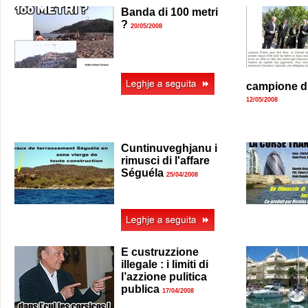
Banda di 100 metri
?
20/05/2008
campione di
12/05/2008
Cuntinuveghjanu i
rimusci di l'affare
Séguéla
25/04/2008
E custruzzione
illegale : i limiti di
l’azzione pulitica
publica
17/04/2008