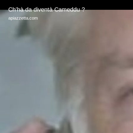
Ch'hà da diventà Cameddu ?
apiazzetta.com