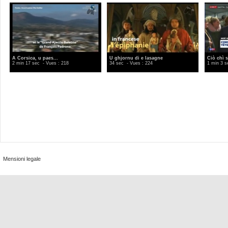
A Corsica, u paes...
U ghjornu di e lasagne
Ciò chì s
2 min 17 sec
- Vues : 218
34 sec
- Vues : 224
1 min 3 s
Mensioni legale