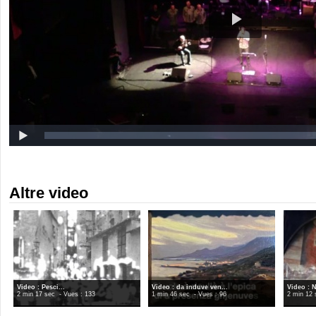
Altre video
Video : Pesci...
Video : da induve ven...
Video : N
2 min 17 sec
- Vues : 133
1 min 46 sec
- Vues : 96
2 min 12 