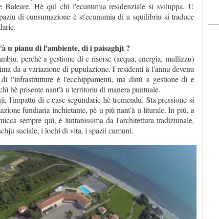
e Baleare. Hè quì chì l'ecunumia residenziale si sviluppa. U
spaziu di cunsumazione è st'ecunumia di u squilibriu si traduce
darie.
 u pianu di l'ambiente, di i paisaghji ?
ambiu, perchè a gestione di e risorse (acqua, energia, mullizzu)
ima da a variazione di pupulazione. I residenti à l'annu devenu
di l'infrastrutture è l'ecchippamenti, ma dinù a gestione di e
hì hè prisente nant'à u territoriu di manera puntuale.
hji, l'impattu di e case segundarie hè tremendu. Sta pressione si
ione fundiaria inchietante, pè u più nant'à u liturale. In più, a
 micca sempre quì, è luntanissima da l'architettura tradiziunale,
hju suciale, i lochi di vita, i spazii cumuni.