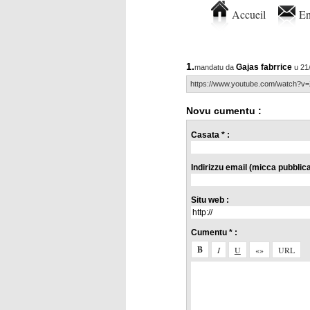
Accueil
En
1.
Gajas fabrrice
mandatu da
u 21
https://www.youtube.com/watch?v
Novu cumentu :
Casata * :
Indirizzu email (micca pubblicat
Situ web :
Cumentu * :