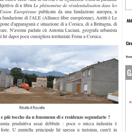
hjettivu di u libru
Le phénomène de résidentialisation dans les
l'Union Européenne
publicatu da una fundazione auropea, u
 fundazione di l'ALE (Alliance libre européenne), Arritti è Le
Abb
one d'apparagunà e situazione di a Corsica, di a Brittagna, di
leare. N'avemu parlatu cù Antonia Luciani, geografa urbanista
hì hè dapoi pocu cunsigliera territuriale Femu a Corsica.
Circ
Ricerc
G
A 
Ritrattu A Piazzetta
 e più tocche da u fenomenu di e residenze segundarie ?
umia pruduttiva assai debbule : pocu o micca industria è
u forte. U puntellu principale hè spessu u turisimu, cum'è in