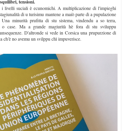
quilibri, tensioni.
à i livelli suciali è ecunomichi. A multiplicazione di l'impieghi
a stagiunalità di u turisimu mantene a maiò parte di a pupulazione
. Una minurità prufitta di stu sistema, vindendu a so terra,
i o case. Ma a grande magiurità hè fora di stu sviluppu
unsequenze. D'altronde si vede in Corsica una prupurzione di
ova ch'è no avemu un svilppu chì impuverisce.