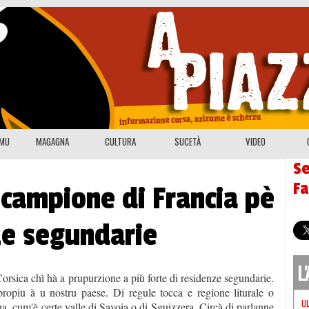
EMU
MAGAGNA
CULTURA
SUCETÀ
VIDEO
Se
F
 campione di Francia pè
ze segundarie
L
Corsica chì hà a prupurzione a più forte di residenze segundarie.
piu à u nostru paese. Di regule tocca e regione liturale o
U
a, cum'è certe valle di Savoia o di Sguizzera. Circà di parlanne