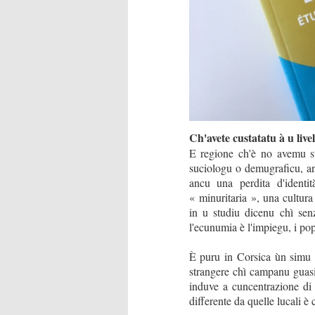
Ch'avete custatatu à u livel
E regione ch'è no avemu stud
suciologu o demugraficu, anu
ancu una perdita d'identi
« minuritaria », una cultura 
in u studiu dicenu chì senza
l'ecunumia è l'impiegu, i pop
È puru in Corsica ùn simu i
strangere chì campanu guasi 
induve a cuncentrazione di
differente da quelle lucali è 