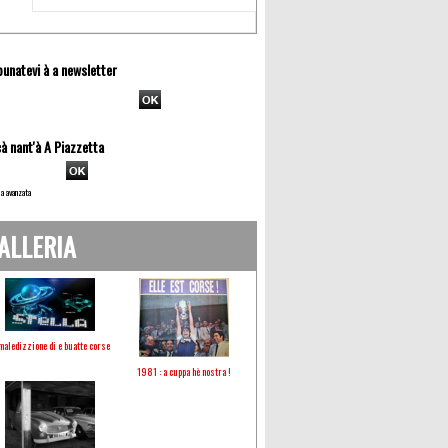
unatevi à a newsletter
à nant'à A Piazzetta
a avanzata
ALLERIA
maledizzione di e buatte corse
1981 : a cuppa hè nostra !