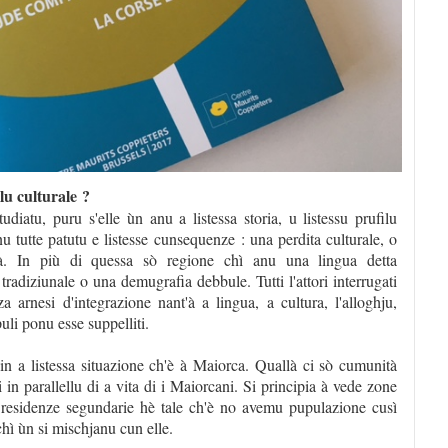
lu culturale ?
iatu, puru s'elle ùn anu a listessa storia, u listessu prufilu
 tutte patutu e listesse cunsequenze : una perdita culturale, o
tà. In più di quessa sò regione chì anu una lingua detta
tradiziunale o una demugrafia debbule. Tutti l'attori interrugati
 arnesi d'integrazione nant'à a lingua, a cultura, l'alloghju,
uli ponu esse suppelliti.
n a listessa situazione ch'è à Maiorca. Quallà ci sò cumunità
in parallellu di a vita di i Maiorcani. Si principia à vede zone
 residenze segundarie hè tale ch'è no avemu pupulazione cusì
chì ùn si mischjanu cun elle.