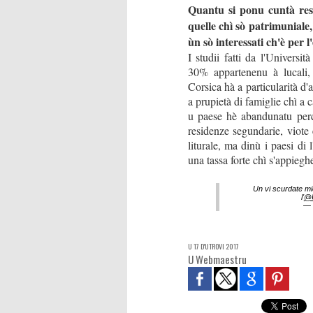
Quantu si ponu cuntà res
quelle chì sò patrimuniale, q
ùn sò interessati ch'è per l'
I studii fatti da l'Universi
30% appartenenu à lucali,
Corsica hà a particularità d'
a prupietà di famiglie chì a
u paese hè abandunatu perc
residenze segundarie, viote
liturale, ma dinù i paesi di
una tassa forte chì s'appiegh
Un vi scurdate mi
l'
@U
— 
U 17 D'UTROVI 2017
U Webmaestru