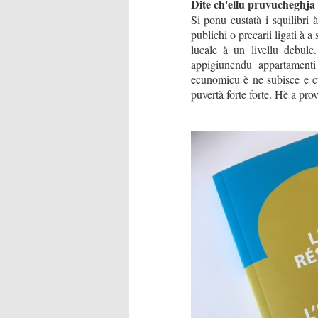
Dite ch'ellu pruvucheghja s
Si ponu custatà i squilibri 
publichi o precarii ligati à 
lucale à un livellu debule
appigiunendu appartament
ecunomicu è ne subisce e c
puvertà forte forte. Hè a pr