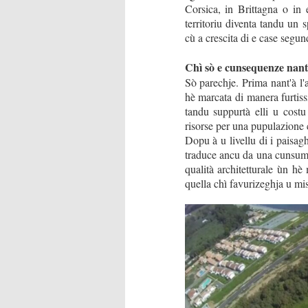
Corsica, in Brittagna o in 
territoriu diventa tandu un 
cù a crescita di e case segun
Chì sò e cunsequenze nant'à
Sò parechje. Prima nant'à l'
hè marcata di manera furtiss
tandu suppurtà elli u costu 
risorse per una pupulazione c
Dopu à u livellu di i paisag
traduce ancu da una cunsumaz
qualità architetturale ùn hè
quella chì favurizeghja u misc