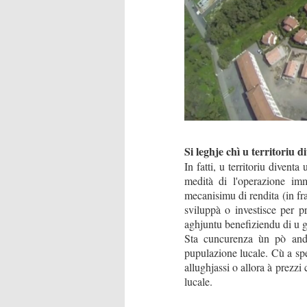
Si leghje chì u territoriu d
In fatti, u territoriu diven
medità di l'operazione imm
mecanisimu di rendita (in fra
sviluppà o investisce per 
aghjuntu benefiziendu di u g
Sta cuncurenza ùn pò and
pupulazione lucale. Cù a spe
allughjassi o allora à prezz
lucale.