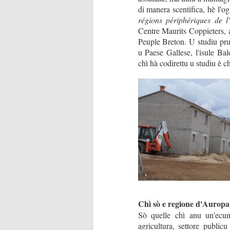
di manera scentifica, hè l'og
régions périphériques de 
Centre Maurits Coppieters, a
Peuple Breton. U studiu prup
u Paese Gallese, l'isule Ba
chì hà codirettu u studiu è c
Chì sò e regione d'Auropa
Sò quelle chì anu un'ecun
agricultura, settore public