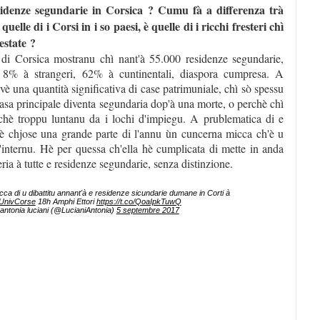
idenze segundarie in Corsica ? Cumu fà a differenza trà
uelle di i Corsi in i so paesi, è quelle di i ricchi fresteri chì
estate ?
tà di Corsica mostranu chì nant'à 55.000 residenze segundarie,
 8% à strangeri, 62% à cuntinentali, diaspora cumpresa. A
avè una quantità significativa di case patrimuniale, chì sò spessu
 casa principale diventa segundaria dop'à una morte, o perchè chì
hè troppu luntanu da i lochi d'impiegu. A prublematica di e
 è chjose una grande parte di l'annu ùn cuncerna micca ch'è u
 l'internu. Hè per quessa ch'ella hè cumplicata di mette in anda
eria à tutte e residenze segundarie, senza distinzione.
cca di u dibattitu annant'à e residenze sicundarie dumane in Corti à
nivCorse
18h Amphi Ettori
https://t.co/QoaIpkTuwQ
antonia luciani (@LucianiAntonia)
5 septembre 2017