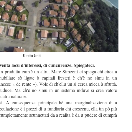
Ritrattu Arritti
iventa locu d'interessi, di cuncurenze. Spiegateci.
ta un pruduttu cum'è un altru. Marc Simeoni ci spiega chì circa a
ubiliare sò ligate à capitali fresteri è ch'è no simu in un
ncese « de rente »). Vole dì ch'ellu ùn si cerca micca à sfruttà,
pruduce. Ma ch'è no simu in un sistema induve si crea valore
uatru naturale.
à. A cunsequenza principale hè una marginalizazione di a
culazione è i prezzi di u fundiariu chì crescenu, ella ùn pò più
i cumplettamente scunnettati da a realità è da u pudere di cumprà