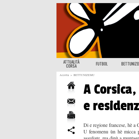
ATTUALITÀ
FUTBOL
BETTUNIZ
CORSA
Accolta
>
BETTUNIZEMU
A Corsica,
e residen
Di e regione francese, hè a 
U fenomenu ùn hè micca pro
assuliate, ma dinù a muntagn