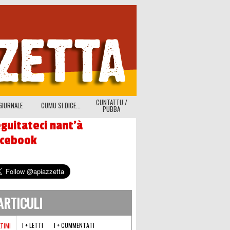
CUNTATTU /
GIURNALE
CUMU SI DICE...
PUBBA
guitateci nant'à
acebook
'ARTICULI
I + LETTI
I + CUMMENTATI
LTIMI