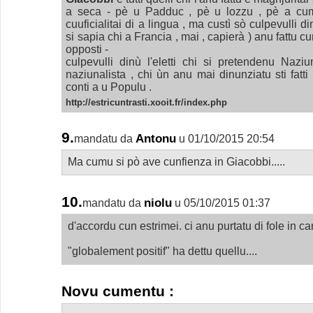
a seca - pè u Padduc , pè u lozzu , pè a cu
cuuficialitai di a lingua , ma custì sò culpevulli d
si sapia chi a Francia , mai , capierà ) anu fattu 
opposti -
culpevulli dinù l'eletti chi si pretendenu Naziu
naziunalista , chi ùn anu mai dinunziatu sti fatt
conti a u Populu .
http://estricuntrasti.xooit.fr/index.php
9.
Antonu
mandatu da
u 01/10/2015 20:54
Ma cumu si pò ave cunfienza in Giacobbi.....
10.
niolu
mandatu da
u 05/10/2015 01:37
d'accordu cun estrimei. ci anu purtatu di fole in 
"globalement positif" ha dettu quellu....
Novu cumentu :