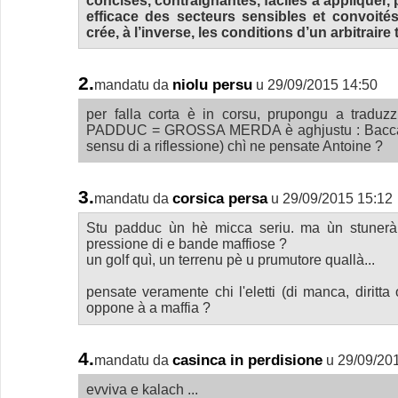
concises, contraignantes, faciles à appliquer,
efficace des secteurs sensibles et convoité
crée, à l’inverse, les conditions d’un arbitraire t
2.
niolu persu
mandatu da
u 29/09/2015 14:50
per falla corta è in corsu, prupongu a traduzzi
PADDUC = GROSSA MERDA è aghjustu : Baccala
sensu di a riflessione) chì ne pensate Antoine ?
3.
corsica persa
mandatu da
u 29/09/2015 15:12
Stu padduc ùn hè micca seriu. ma ùn stunerà
pressione di e bande maffiose ?
un golf quì, un terrenu pè u prumutore quallà...
pensate veramente chi l'eletti (di manca, diritta 
oppone à a maffia ?
4.
casinca in perdisione
mandatu da
u 29/09/20
evviva e kalach ...