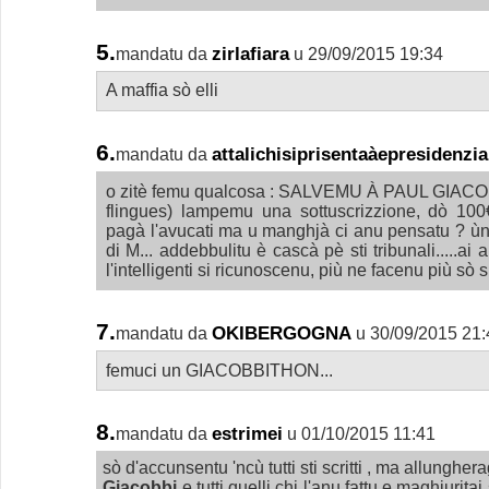
5.
zirlafiara
mandatu da
u 29/09/2015 19:34
A maffia sò elli
6.
attalichisiprisentaàepresidenzia
mandatu da
o zitè femu qualcosa : SALVEMU À PAUL GIACOBB
flingues) lampemu una sottuscrizzione, dò 10
pagà l'avucati ma u manghjà ci anu pensatu ? ùn 
di M... addebbulitu è cascà pè sti tribunali.....ai 
l'intelligenti si ricunoscenu, più ne facenu più sò sull
7.
OKIBERGOGNA
mandatu da
u 30/09/2015 21:
femuci un GIACOBBITHON...
8.
estrimei
mandatu da
u 01/10/2015 11:41
sò d'accunsentu 'ncù tutti sti scritti , ma allungher
Giacobbi
e tutti quelli chi l'anu fattu e maghjurita