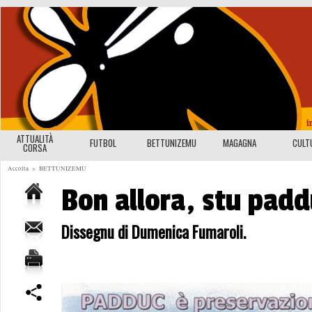
ATTUALITÀ
FUTBOL
BETTUNIZEMU
MAGAGNA
CULT
CORSA
Accolta
>
BETTUNIZEMU
Bon allora, stu padd
Dissegnu di Dumenica Fumaroli.