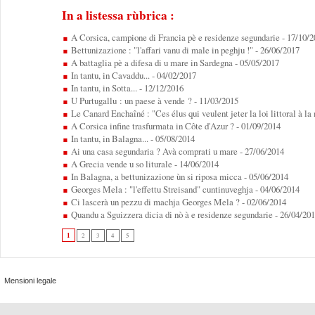
In a listessa rùbrica :
A Corsica, campione di Francia pè e residenze segundarie
- 17/10/2
Bettunizazione : "l'affari vanu di male in peghju !"
- 26/06/2017
A battaglia pè a difesa di u mare in Sardegna
- 05/05/2017
In tantu, in Cavaddu...
- 04/02/2017
In tantu, in Sotta...
- 12/12/2016
U Purtugallu : un paese à vende ?
- 11/03/2015
Le Canard Enchaîné : "Ces élus qui veulent jeter la loi littoral à la
A Corsica infine trasfurmata in Côte d'Azur ?
- 01/09/2014
In tantu, in Balagna...
- 05/08/2014
Ai una casa segundaria ? Avà comprati u mare
- 27/06/2014
A Grecia vende u so liturale
- 14/06/2014
In Balagna, a bettunizazione ùn si riposa micca
- 05/06/2014
Georges Mela : "l'effettu Streisand" cuntinuveghja
- 04/06/2014
Ci lascerà un pezzu di machja Georges Mela ?
- 02/06/2014
Quandu a Sguizzera dicia di nò à e residenze segundarie
- 26/04/20
1
2
3
4
5
Mensioni legale