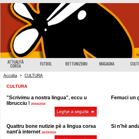
ATTUALITÀ
FUTBOL
BETTUNIZEMU
MAGAGNA
CULT
CORSA
Accolta
>
CULTURA
CULTURA
"Scrivimu a nostra lingua", eccu u
Femuci un g
librucciu !
20/04/2018
Quattru bone nutizie pè a lingua corsa
Si n'hè and
nant'à internet
26/03/2018