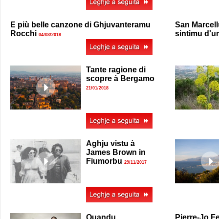
E più belle canzone di Ghjuvanteramu
San Marcellu
Rocchi
sintimu d'u
04/03/2018
Tante ragione di
scopre à Bergamo
21/01/2018
Aghju vistu à
James Brown in
Fiumorbu
29/11/2017
Quandu
Pierre-Jo Fe