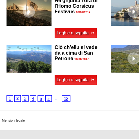
Hè ghjunta l'ora di
l'Homo Corsicus
Festivus
09/07/2017
Ciò ch'ellu si vede
da a cima di San
Petrone
18/06/2017
1
2
3
4
5
»
...
12
Mensioni legale