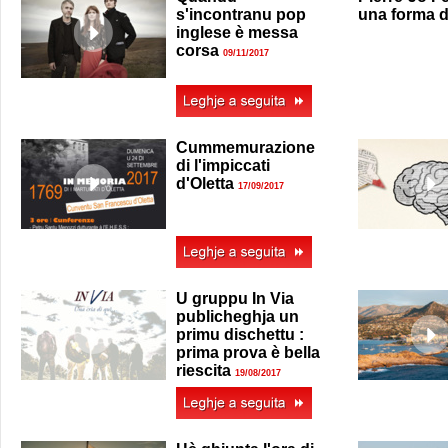
s'incontranu pop
una forma 
inglese è messa
corsa
09/11/2017
Cummemurazione
di l'impiccati
d'Oletta
17/09/2017
U gruppu In Via
publicheghja un
primu dischettu :
prima prova è bella
riescita
19/08/2017