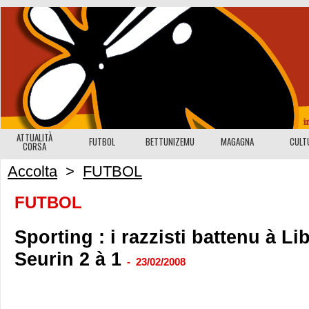
ATTUALITÀ
FUTBOL
BETTUNIZEMU
MAGAGNA
CULT
CORSA
Accolta
>
FUTBOL
FUTBOL
Sporting : i razzisti battenu à L
Seurin 2 à 1
-
23/02/2008