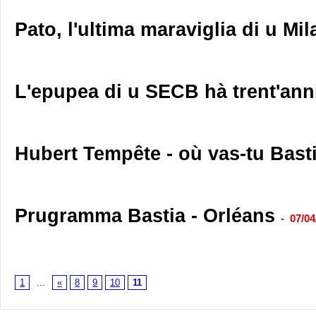
Pato, l'ultima maraviglia di u Mi
L'epupea di u SECB hà trent'anni
Hubert Tempête - où vas-tu Bast
Prugramma Bastia - Orléans
-
07/04
1
...
«
8
9
10
11