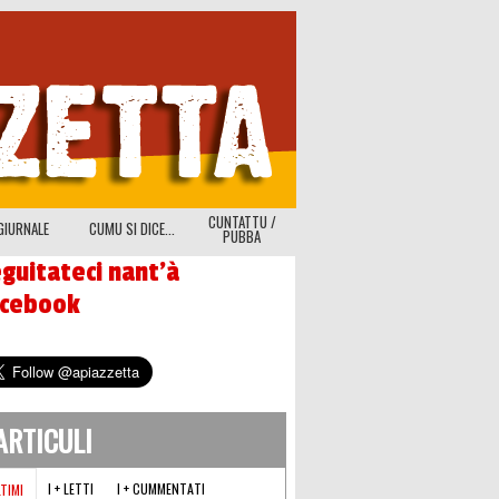
CUNTATTU /
GIURNALE
CUMU SI DICE...
PUBBA
guitateci nant'à
acebook
'ARTICULI
I + LETTI
I + CUMMENTATI
LTIMI