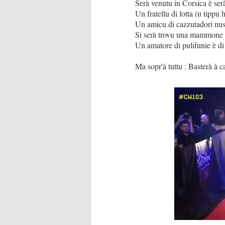
Serà venutu in Corsica è ser
Un fratellu di lotta (u tippu 
Un amicu di cazzutadori nust
Si serà trovu una mammone 
Un amatore di pulifunie è di 
Ma sopr'à tuttu : Basterà à ca