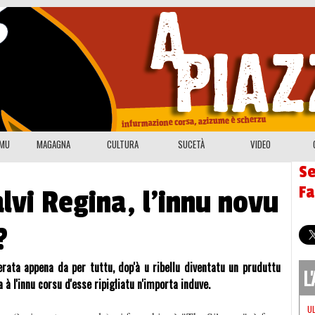
EMU
MAGAGNA
CULTURA
SUCETÀ
VIDEO
Se
F
alvi Regina, l'innu novu
?
rata appena da per tuttu, dop'à u ribellu diventatu un pruduttu
L
à l'innu corsu d'esse ripigliatu n'importa induve.
U