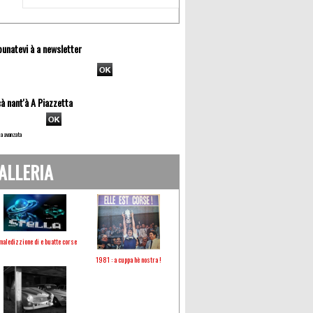
unatevi à a newsletter
à nant'à A Piazzetta
a avanzata
ALLERIA
maledizzione di e buatte corse
1981 : a cuppa hè nostra !