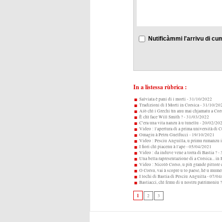
Nutificàmmi l'arrivu di cu
In a listessa rùbrica :
Salviata è pani di i morti
- 31/10/2022
Tradizioni di I Morti in Corsica
- 31/10/20
Aiò chì i Grechi ùn anu mai chjamatu a Cors
È chì face Will Smith ?
- 31/03/2022
C'era una vita nanzu à u tunellu
- 20/02/20
Video : l'apertura di a prima università di C
Omagiu à Petru Guelfucci
- 19/10/2021
Video : Pesciu Anguilla, u primu rumanzu i
I fiori chì piacenu à l'ape
- 05/04/2021
Video : da induve vene a torra di Bastia ?
- 
Una bella rapresentazione di a Corsica... in
Video : Nicolò Corso, u più grande pittore 
O Corsu, vai à scopre u to paese, hè u mume
I lochi di Bastia di Pesciu Anguilla
- 07/04
Bastiacci, chì femu di u nostru patrimoniu ?
1
2
3