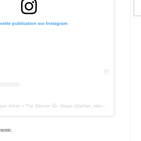
 cette publication sur Instagram
Une publication partagée par Johan « The Silencer 🤫» Segas (@johan_silencer_segas_official)
mente.