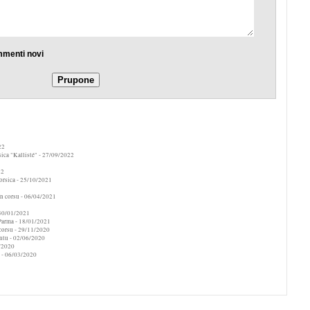
mmenti novi
22
ica "Kallisté"
- 27/09/2022
22
orsica
- 25/10/2021
n corsu
- 06/04/2021
30/01/2021
 Parma
- 18/01/2021
corsu
- 29/11/2020
ntu
- 02/06/2020
/2020
- 06/03/2020