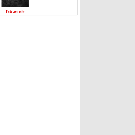
Ponte Leccia city
le
17 Mars 2019 à 9 :32 PDT