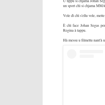
U tippu si chjama Johan Seg
un sport chì si chjama MMA 
Vole dì chì s'ellu vole, mette 
È chì face Johan Segas per
Regina à tappu.
Hà messu u filmettu nant'à u