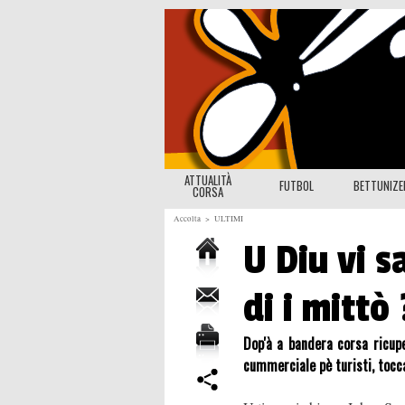
ATTUALITÀ
FUTBOL
BETTUNIZ
CORSA
Accolta
>
ULTIMI
U Diu vi s
di i mittò 
Dop'à a bandera corsa ricupe
cummerciale pè turisti, tocca 