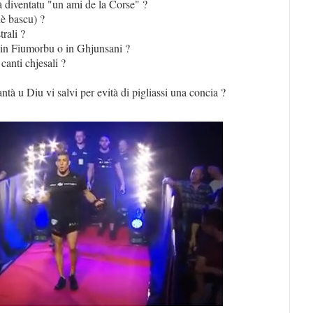
à diventatu "un ami de la Corse" ?
hè bascu) ?
rali ?
in Fiumorbu o in Ghjunsani ?
canti chjesali ?
ntà u Diu vi salvi per evità di pigliassi una concia ?