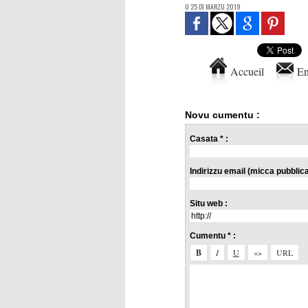
U 25 DI MARZU 2019
Accueil
En
Novu cumentu :
Casata * :
Indirizzu email (micca pubblicat
Situ web :
Cumentu * :