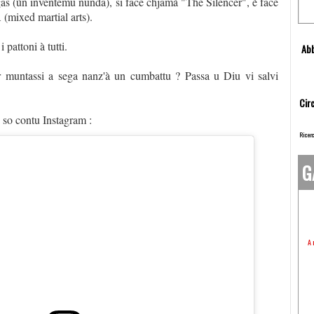
as (ùn inventemu nunda), si face chjamà "The Silencer", è face
(mixed martial arts).
i pattoni à tutti.
Abb
 muntassi a sega nanz'à un cumbattu ? Passa u Diu vi salvi
Circ
 so contu Instagram :
Ricerc
G
A 