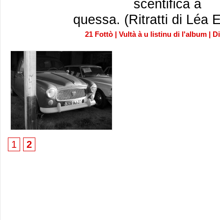
scentifica à
quessa. (Ritratti di Léa
21 Fottò
|
Vultà à u listinu di l'album
|
D
1
2