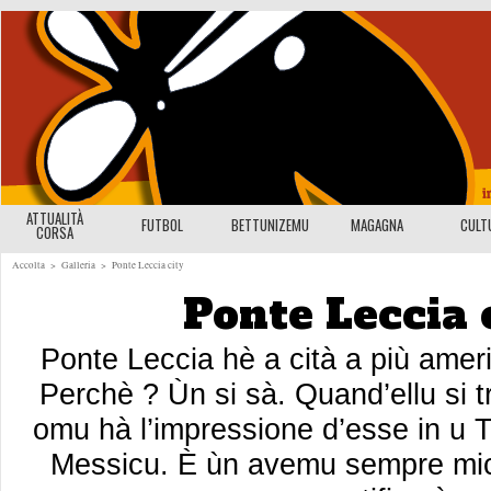
ATTUALITÀ
FUTBOL
BETTUNIZEMU
MAGAGNA
CULT
CORSA
Accolta
>
Galleria
>
Ponte Leccia city
Ponte Leccia 
Ponte Leccia hè a cità a più amer
Perchè ? Ùn si sà. Quand’ellu si 
omu hà l’impressione d’esse in u 
Messicu. È ùn avemu sempre mi