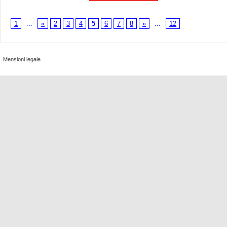
1
...
«
2
3
4
5
6
7
8
»
...
12
Mensioni legale