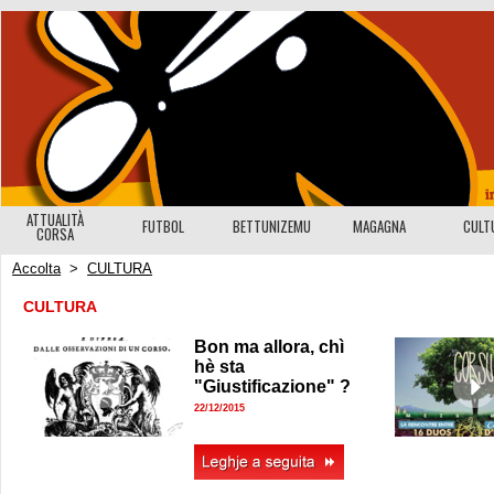
ATTUALITÀ
FUTBOL
BETTUNIZEMU
MAGAGNA
CULT
CORSA
Accolta
>
CULTURA
CULTURA
Bon ma allora, chì
hè sta
"Giustificazione" ?
22/12/2015