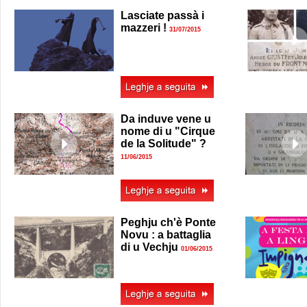
Lasciate passà i
mazzeri !
31/07/2015
Da induve vene u
nome di u "Cirque
de la Solitude" ?
11/06/2015
Peghju ch'è Ponte
Novu : a battaglia
di u Vechju
01/06/2015