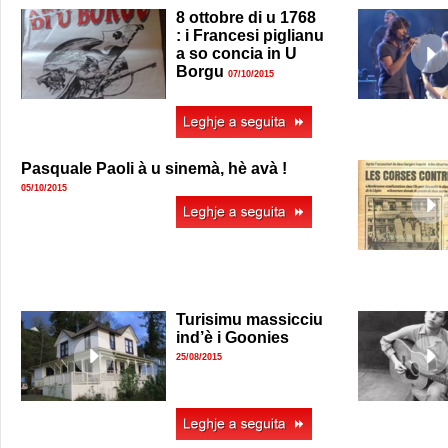
8 ottobre di u 1768
: i Francesi piglianu
a so concia in U
Borgu
07/10/2015
Pasquale Paoli à u sinemà, hè avà !
05/10/2015
Turisimu massicciu
ind’è i Goonies
25/08/2015