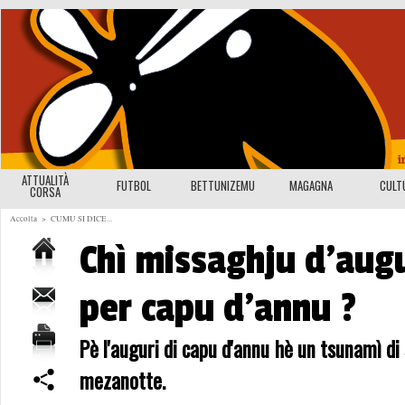
ATTUALITÀ
FUTBOL
BETTUNIZEMU
MAGAGNA
CULT
CORSA
Accolta
>
CUMU SI DICE...
Chì missaghju d'aug
per capu d'annu ?
Pè l'auguri di capu d'annu hè un tsunamì di 
mezanotte.