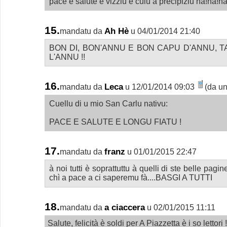
pacè é saluté é vizziu é culu a precipiziu ha!ha!ha
15.
Ah Hè
mandatu da
u 04/01/2014 21:40
BON DI, BON'ANNU E BON CAPU D'ANNU, 
L'ANNU !!
16.
Leca
mandatu da
u 12/01/2014 09:03
(da un
Cuellu di u mio San Carlu nativu:
PACE E SALUTE E LONGU FIATU !
17.
franz
mandatu da
u 01/01/2015 22:47
à noi tutti è soprattuttu à quelli di ste belle pagin
chì a pace a ci saperemu fà....BASGI A TUTTI
18.
a ciaccera
mandatu da
u 02/01/2015 11:11
Salute, felicità è soldi per A Piazzetta è i so lettori 