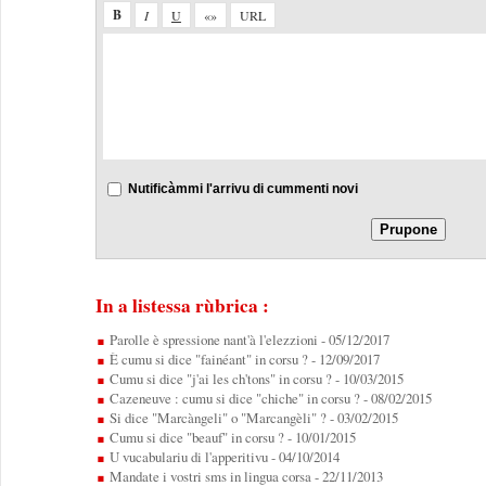
Nutificàmmi l'arrivu di cummenti novi
In a listessa rùbrica :
Parolle è spressione nant'à l'elezzioni
- 05/12/2017
È cumu si dice "fainéant" in corsu ?
- 12/09/2017
Cumu si dice "j'ai les ch'tons" in corsu ?
- 10/03/2015
Cazeneuve : cumu si dice "chiche" in corsu ?
- 08/02/2015
Si dice "Marcàngeli" o "Marcangèli" ?
- 03/02/2015
Cumu si dice "beauf" in corsu ?
- 10/01/2015
U vucabulariu di l'apperitivu
- 04/10/2014
Mandate i vostri sms in lingua corsa
- 22/11/2013