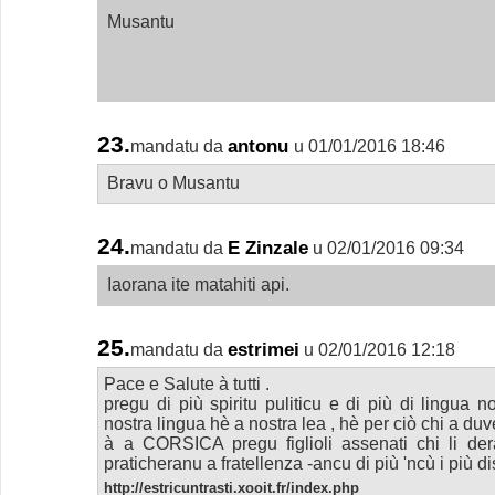
Musantu
23.
antonu
mandatu da
u 01/01/2016 18:46
Bravu o Musantu
24.
E Zinzale
mandatu da
u 02/01/2016 09:34
Iaorana ite matahiti api.
25.
estrimei
mandatu da
u 02/01/2016 12:18
Pace e Salute à tutti .
pregu di più spiritu puliticu e di più di lingua n
nostra lingua hè a nostra lea , hè per ciò chi a du
à a CORSICA pregu figlioli assenati chi li de
praticheranu a fratellenza -ancu di più 'ncù i più di
http://estricuntrasti.xooit.fr/index.php