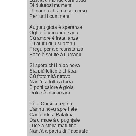
Di dulurosi mumenti
U mondu chjama succorsu
Per tutti i cuntinenti
Auguru gioia è speranza
Oghje à u mondu sanu
Cù amore è fratellanza
È l’aiutu di u supranu
Pregu per a circunstanza
Pace è salute à l’umanu
Si spera chì l’alba nova
Sia più felice è chjara
Cù fraternità ritrova
Nant’u à tutta a tarra
È porti calore è gioia
Dolce è mai amara
Pè a Corsica regina
L’annu novu apre l’ale
Cantendu a Palatina
Da u mare à u pughjale
Luce a stella matutina
Nant’à a patria di Pasquale