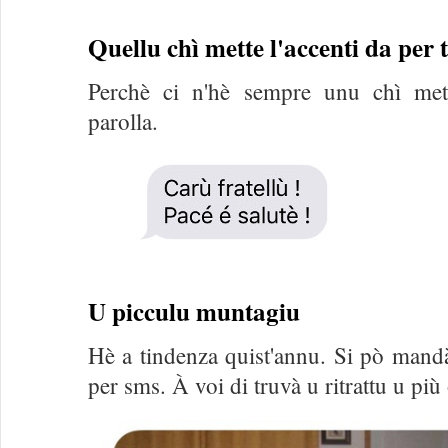
Quellu chì mette l'accenti da per 
Perchè ci n'hè sempre unu chì mett
parolla.
U picculu muntagiu
Hè a tindenza quist'annu. Si pò mandà 
per sms. À voi di truvà u ritrattu u più 