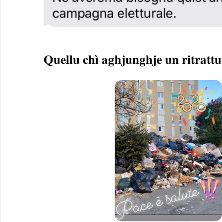
Quellu chì aghjunghje un ritrattu