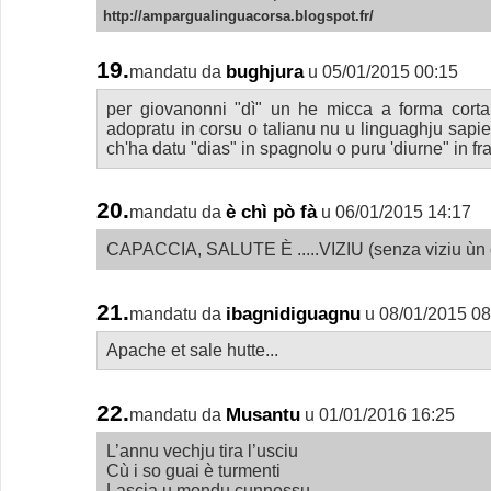
http://ampargualinguacorsa.blogspot.fr/
19.
bughjura
mandatu da
u 05/01/2015 00:15
per giovanonni "dì" un he micca a forma cort
adopratu in corsu o talianu nu u linguaghju sapien
ch'ha datu "dias" in spagnolu o puru 'diurne" in f
20.
è chì pò fà
mandatu da
u 06/01/2015 14:17
CAPACCIA, SALUTE È .....VIZIU (senza viziu ùn c
21.
ibagnidiguagnu
mandatu da
u 08/01/2015 08
Apache et sale hutte...
22.
Musantu
mandatu da
u 01/01/2016 16:25
L’annu vechju tira l’usciu
Cù i so guai è turmenti
Lascia u mondu cunnossu