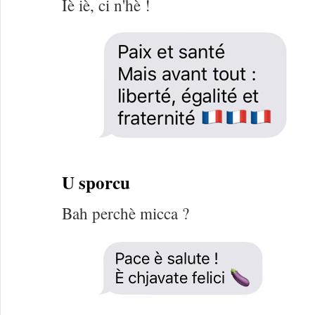
Iè iè, ci n'hè !
U sporcu
Bah perchè micca ?