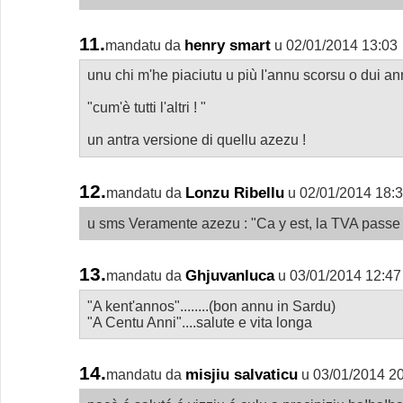
11.
henry smart
mandatu da
u 02/01/2014 13:03
unu chi m'he piaciutu u più l'annu scorsu o dui ann
"cum'è tutti l'altri ! "
un antra versione di quellu azezu !
12.
Lonzu Ribellu
mandatu da
u 02/01/2014 18:
u sms Veramente azezu : "Ca y est, la TVA passe
13.
Ghjuvanluca
mandatu da
u 03/01/2014 12:47
"A kent'annos"........(bon annu in Sardu)
"A Centu Anni"....salute e vita longa
14.
misjiu salvaticu
mandatu da
u 03/01/2014 2