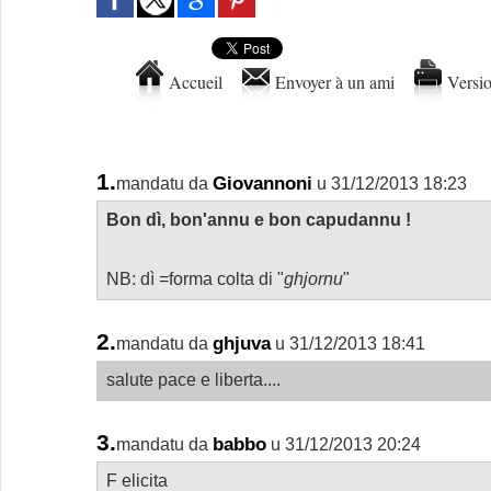
Accueil
Envoyer à un ami
Versio
1.
Giovannoni
mandatu da
u 31/12/2013 18:23
Bon dì, bon'annu e bon capudannu !
NB: dì =forma colta di "
ghjornu
"
2.
ghjuva
mandatu da
u 31/12/2013 18:41
salute pace e liberta....
3.
babbo
mandatu da
u 31/12/2013 20:24
F elicita