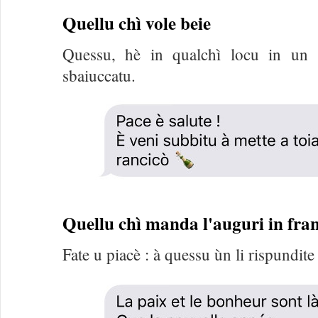
Quellu chì vole beie
Quessu, hè in qualchì locu in un 
sbaiuccatu.
Quellu chì manda l'auguri in fra
Fate u piacè : à quessu ùn li rispundite