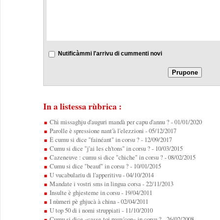
Nutificàmmi l'arrivu di cummenti novi
In a listessa rùbrica :
Chì missaghju d'auguri mandà per capu d'annu ?
- 01/01/2020
Parolle è spressione nant'à l'elezzioni
- 05/12/2017
È cumu si dice "fainéant" in corsu ?
- 12/09/2017
Cumu si dice "j'ai les ch'tons" in corsu ?
- 10/03/2015
Cazeneuve : cumu si dice "chiche" in corsu ?
- 08/02/2015
Cumu si dice "beauf" in corsu ?
- 10/01/2015
U vucabulariu di l'apperitivu
- 04/10/2014
Mandate i vostri sms in lingua corsa
- 22/11/2013
Insulte è ghjesteme in corsu
- 19/04/2011
I nùmeri pè ghjucà à china
- 02/04/2011
U top 50 di i nomi struppiati
- 11/10/2010
Cumu si dice «casse-toi pauv'con» in corsu ?
- 26/02/2008