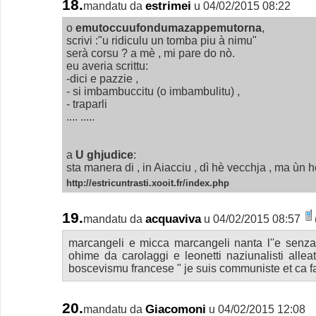
18.
estrimei
mandatu da
u 04/02/2015 08:22
o
emutoccuufondumazappemutorna
,
scrivi :"u ridiculu un tomba piu à nimu"
serà corsu ? a mè , mi pare do nò.
eu averia scrittu:
-dici e pazzie ,
- si imbambuccitu (o imbambulitu) ,
- traparli
.... .....
a
U ghjudice
:
sta manera di , in Aiacciu , dì hè vecchja , ma ùn h
http://estricuntrasti.xooit.fr/index.php
19.
acquaviva
mandatu da
u 04/02/2015 08:57
marcangeli e micca marcangeli nanta l''e senza 
ohime da carolaggi e leonetti naziunalisti allea
boscevismu francese " je suis communiste et ca fa
20.
Giacomoni
mandatu da
u 04/02/2015 12:08