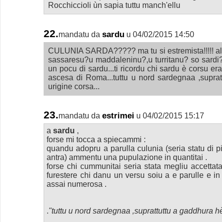
Rocchiccioli ùn sapia tuttu manch'ellu
22.
sardu
mandatu da
u 04/02/2015 14:50
CULUNIA SARDA????? ma tu si estremista!!!!! al
sassaresu?u maddaleninu?,u turritanu? so sar
un pocu di sardu...ti ricordu chi sardu è corsu er
ascesa di Roma...tuttu u nord sardegnaa ,suprat
urigine corsa...
23.
estrimei
mandatu da
u 04/02/2015 15:17
a
sardu
,
forse mi tocca a spiecammi :
quandu adopru a parulla culunia (seria statu di 
antra) ammentu una pupulazione in quantitai .
forse chi cummunitai seria stata megliu accettata
furestere chi danu un versu soiu a e parulle e i
assai numerosa .
.
"tuttu u nord sardegnaa ,suprattuttu a gaddhura hè 