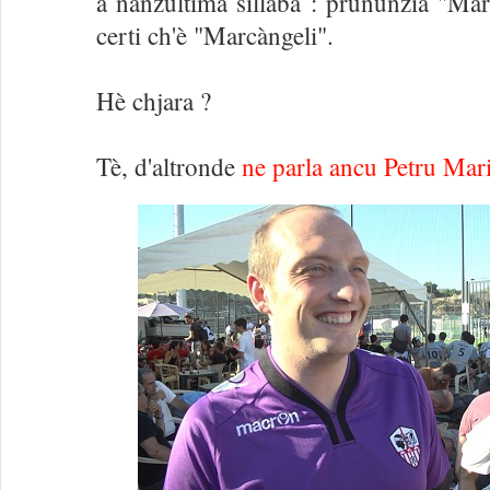
a nanzultima sillaba : prununzià "Ma
certi ch'è "Marcàngeli".
Hè chjara ?
Tè, d'altronde
ne parla ancu Petru Mar