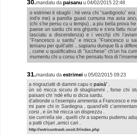
30.
paisanu
mandatu da
u 04/02/2015 22:48
o estrimei ti sbaglii : hè vera chi "sardignolu" era
ind'e me) a parolla guasi cumuna ma avia ancu
(chi s'he persu cu u tempu) , a piu bella prova he 
paese un sardu chi era ghjuntu e s'era fattu ricu
lasciatu a discendenza) e i vecchji chi l'avi
"Francesco u sardu" e micca "Francesco u sardig
tenianu per quill'altri .. sapianu dunque fà a diffe
, cume u qualificativu di "lucchese" ch'un ha cu
mumentu chi u corsu s'he pensatu fora di l'inseme 
31.
estrimei
mandatu da
u 05/02/2015 09:23
a ringraziatti di dammi capu o
paisà'
.
ùn sò micca sicuru di sbagliammi , forse chi s
paisani chi 'ndè ellu si dicia sardu.
d'altronde u t'esempiu ammenta a Francesco e mi
mi pare chi in Sardegna , quand'elli c'ammentanu
corsi , e ùn hè micca un disprezzu .
sie cum'ella sie , quelli chi a sapemu pudemu adup
a patti chjari ,amici cari .
http://estricuntrasti.xooit.fr/index.php