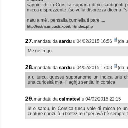
sappie chi in Corsica suprana dimu sardignoli 
micca
disprezzente
.(so vulia disprezza diceria :"
natu a mè , pensalla cum'ella ti pare ....
http://estricuntrasti.xooit.fr/index.php
27.
sardu
mandatu da
u 04/02/2015 16:56
(da u
Me ne fregu
28.
sardu
mandatu da
u 04/02/2015 17:03
(da u
a u turcu, quessu suppranome un indica unu ch
una curiosità mia, l'' aghju sentitu in corsica
29.
calmatevi
mandatu da
u 04/02/2015 22:15
iè o sardu, in Corsica turcu vole dì micca (o un
criature nanzu à u battezimu "per avà hè sempre 