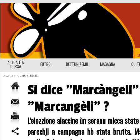
ATTUALITÀ
FUTBOL
BETTUNIZEMU
MAGAGNA
CULT
CORSA
Accolta
>
CUMU SI DICE...
Si dice "Marcàngeli"
"Marcangèli" ?
L'elezzione aiaccine ùn seranu micca state 
parechji a campagna hè stata brutta. M