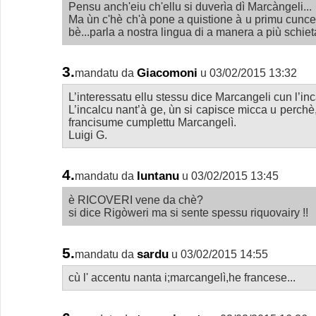
Pensu anch'eiu ch'ellu si duverìa dì Marcàngeli...
Ma ùn c'hè ch'à pone a quistione à u primu cunce
bè...parla a nostra lingua di a manera a più schieta
3.
Giacomoni
mandatu da
u 03/02/2015 13:32
L’interessatu ellu stessu dice Marcangeli cun l’in
L’incalcu nant’à ge, ùn si capisce micca u perchè
francisume cumplettu Marcangelì.
Luigi G.
4.
luntanu
mandatu da
u 03/02/2015 13:45
è RICOVERI vene da chè?
si dice Rigòweri ma si sente spessu riquovairy !!
5.
sardu
mandatu da
u 03/02/2015 14:55
cù l' accentu nanta i;marcangelì,he francese...