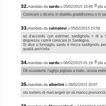
32.
sardu
mandatu da
u 05/02/2015 10:46
(da u
Corsicani u dicenu in dialettu graddhuresu o in s
33.
calmatevi
mandatu da
u 05/02/2015 23:58
sò d'accordu cun estrimei, sardignolu = di a
disprezzu; cum'è corsicani in Sardegna.
Si dice u furmagliu sardu è micca sardignolu pe
quallà anch'ella
34.
sardu
mandatu da
u 06/02/2015 01:16
(da u
Ok scusatemi, l'aghju pigliata a male...scusa estr
35.
albertini
mandatu da
u 08/02/2015 20:07
stu sumeru di marcangeli ùn sà mancu prununcià 
36.