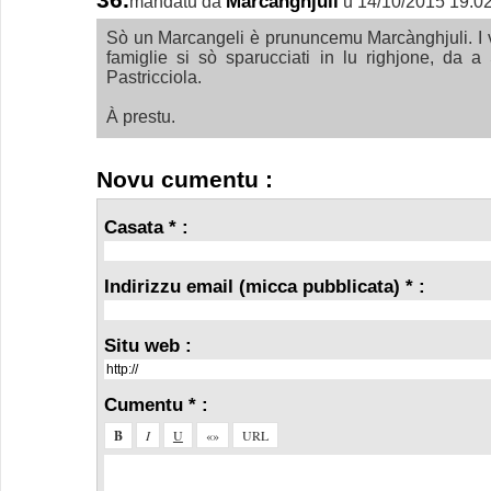
Marcanghjuli
mandatu da
u 14/10/2015 19:0
Sò un Marcangeli è prununcemu Marcànghjuli. I ve
famiglie si sò sparucciati in lu righjone, da 
Pastricciola.
À prestu.
Novu cumentu :
Casata * :
Indirizzu email (micca pubblicata) * :
Situ web :
Cumentu * :