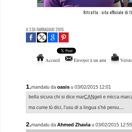
Ritrattu : situ officiale di l
U 3 DI FARRAGHJU 2015
Accueil
Envoyer à un ami
Versio
1.
oasis
mandatu da
u 03/02/2015 12:01
bella sicura chi si dice mar
CAN
geli e micca marc
ma cume tù dici, l'usu di a lingua s'hè persu....
2.
Ahmed Zhavìa
mandatu da
u 03/02/2015 12:5