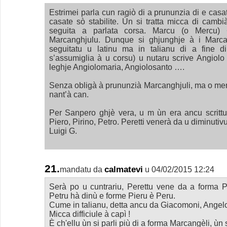
Estrimei parla cun ragiò di a prununzia di e cas
casate sò stabilite. Ùn si tratta micca di cambi
seguita a parlata corsa. Marcu (o Mercu)
Marcanghjulu. Dunque si ghjunghje à i Marca
seguitatu u latinu ma in talianu di a fine 
s’assumiglia à u corsu) u nutaru scrive Angiolo
leghje Angiolomaria, Angiolosanto ….
Senza obligà à prununzià Marcanghjuli, ma o men
nant’à can.
Per Sanpero ghjè vera, u m ùn era ancu scrittu
Piero, Pirino, Petro. Peretti venerà da u diminutiv
Luigi G.
21.
calmatevi
mandatu da
u 04/02/2015 12:24
Serà po u cuntrariu, Perettu vene da a forma 
Petru hà dinù e forme Pieru è Peru.
Cume in talianu, detta ancu da Giacomoni, Angelo
Micca difficiule à capì !
È ch'ellu ùn si parli più di a forma Marcangèli, ùn