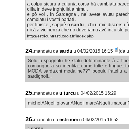
a colpu sicuru a culunia corsa hà cambiatu parec
dilla in deve inghjulià a nimu .
e pò voi , in Sardegna , ne' avete avutu parec
cambiatu i vostri parlati .
per finisce , sappiè o
sardu
, chi u miò discorsu ù
nicà a vicinenza che no duveriamu avè incu stu po
http://estricuntrasti.xooit.fr/index.php
24.
sardu
mandatu da
u 04/02/2015 16:15
(da u
Solu u spagnolu he statu determinante à a fin
comunque a so identita...cume tutte e lingue...tu
MODA sarda,chi moda he??? populu fratellu a 
sardignoli...
25.
u turcu
mandatu da
u 04/02/2015 16:29
michelANgeli giovanANgeli marcANgeli .marcanGE
26.
estrimei
mandatu da
u 04/02/2015 16:53
a
sardu
,