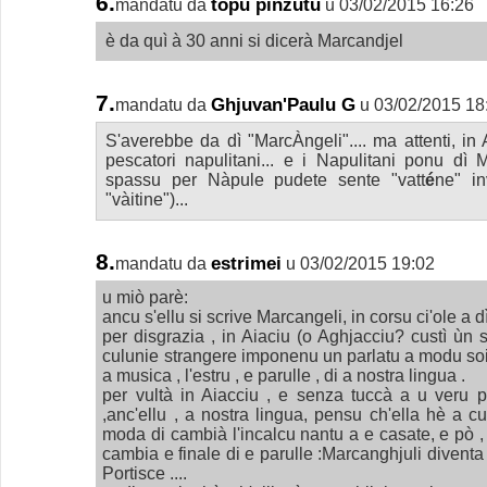
6.
topu pinzutu
mandatu da
u 03/02/2015 16:26
è da quì à 30 anni si dicerà Marcandjel
7.
Ghjuvan'Paulu G
mandatu da
u 03/02/2015 18
S'averebbe da dì "MarcÀngeli".... ma attenti, in
pescatori napulitani... e i Napulitani ponu dì 
spassu per Nàpule pudete sente "vatt
é
ne" i
"vàitine")...
8.
estrimei
mandatu da
u 03/02/2015 19:02
u miò parè:
ancu s'ellu si scrive Marcangeli, in corsu ci'ole a d
per disgrazia , in Aiaciu (o Aghjacciu? custì ùn s
culunie strangere imponenu un parlatu a modu soi
a musica , l'estru , e parulle , di a nostra lingua .
per vultà in Aiacciu , e senza tuccà a u veru pa
,anc'ellu , a nostra lingua, pensu ch'ella hè a 
moda di cambià l'incalcu nantu a e casate, e pò , 
cambia e finale di e parulle :Marcanghjuli diventa
Portisce ....