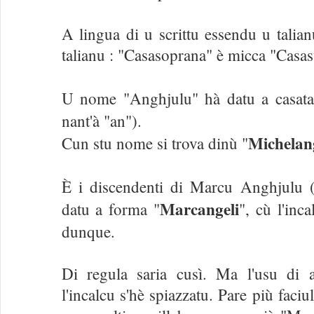
A lingua di u scrittu essendu u talianu
talianu : "Casasoprana" è micca "Casa
U nome "Anghjulu" hà datu a casata
nant'à "an").
Michelan
Cun stu nome si trova dinù "
È i discendenti di Marcu Anghjulu
Marcangeli
datu a forma "
", cù l'inc
dunque.
Di regula saria cusì. Ma l'usu di 
l'incalcu s'hè spiazzatu. Pare più faciu