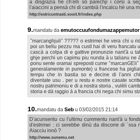
a disgrazia hè ch'elli sò parechji i corsi a s
l'aiaccini a pensà chi di cambià l'incalcu hè una m
http://estricuntrasti.xooit.fr/index.php
9.
emutoccuufondumazappemutor
mandatu da
"marcanghjuli" ????? o estrimei he vera chi u ri
poi un bellu pezzu ma custì hai di veru francatu una 
cascà a colpa di e gattive pronunzie nant'à u ta
ghje perchi un capimu piu nunda à u talianu ne à
ponu sente oramai spreposti cume "marcanGEli" ..
generalamente in pumonte) u francese ha pigliat
tempu che in bastia so e decine di l'anni ch
diventate usu . per u restu e nostre casate scritt
nostru patrimoniu e di a nostra storia , vulèli camb
storia e dà raggio à a francia chi nega chi simu sta
10.
Seb
mandatu da
u 03/02/2015 21:14
D'acunsentu cu l'ultimu cummentu nant'à u fond
d'estrimei : ci serebbe dinù da discorre di ´ssa
Aiacciu innò ?
http://www.sunemu.net