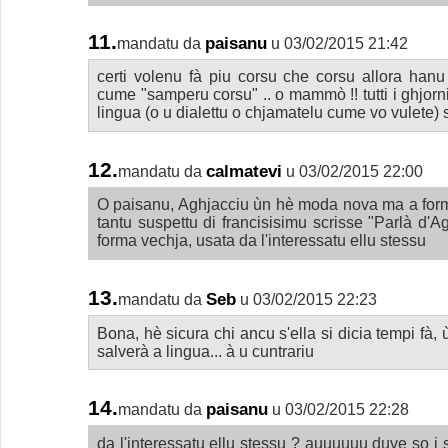
11.
paisanu
mandatu da
u 03/02/2015 21:42
certi volenu fà piu corsu che corsu allora hanu
cume "samperu corsu" .. o mammò !! tutti i ghjorni
lingua (o u dialettu o chjamatelu cume vo vulete) s
12.
calmatevi
mandatu da
u 03/02/2015 22:00
O paisanu, Aghjacciu ùn hè moda nova ma a form
tantu suspettu di francisisimu scrisse "Parlà d'
forma vechja, usata da l'interessatu ellu stessu
13.
Seb
mandatu da
u 03/02/2015 22:23
Bona, hè sicura chi ancu s'ella si dicia tempi fà, 
salverà a lingua... à u cuntrariu
14.
paisanu
mandatu da
u 03/02/2015 22:28
da l'interessatu ellu stessu ? auuuuuu duve so i s