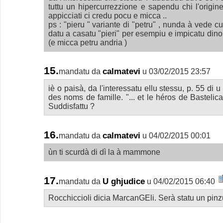
tuttu un hipercurrezzione e sapendu chi l'origi
appicciati ci credu pocu e micca ..
ps : "pieru " variante di "petru" , nunda à vede cu 
datu a casatu "pieri" per esempiu e impicatu dino
(e micca petru andria )
15.
calmatevi
mandatu da
u 03/02/2015 23:57
iè o paisà, da l'interessatu ellu stessu, p. 55 di u
des noms de famille. "... et le héros de Bastelica
Suddisfattu ?
16.
calmatevi
mandatu da
u 04/02/2015 00:01
ùn ti scurdà di dì la à mammone
17.
U ghjudice
mandatu da
u 04/02/2015 06:40
Rocchiccioli dicia MarcanGEli. Serà statu un pinzu