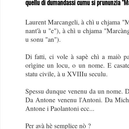
quellu di dumandassi cumu si prununzia "Ma
Laurent Marcangeli, à chì u chjama "Ma
nant'à u "e"), à chì u chjama "Marcànge
u sonu "an").
Di fatti, ci vole à sapè chì a maiò p
orìgine un locu, o un nome. E casate 
statu civile, à u XVIIIu seculu.
Spessu dunque venenu da un nome. Da 
Da Antone venenu l'Antoni. Da Miche
Antone i Paolantoni ecc...
Per avà hè semplice nò ?