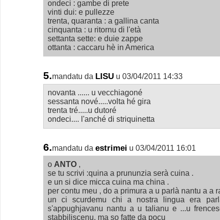
ondeci : gambe di prete
vinti dui: e pullezze
trenta, quaranta : a gallina canta
cinquanta : u ritornu di l'età
settanta sette: e duie zappe
ottanta : caccaru hè in America
5.
LISU
mandatu da
u 03/04/2011 14:33
novanta ...... u vecchiagoné
sessanta nové.....volta hé gira
trenta tré.....u dutoré
ondeci.... l'anché di striquinetta
6.
estrimei
mandatu da
u 03/04/2011 16:01
o
ANTO
,
se tu scrivi :quina a prununzia serà cuina .
e un si dice micca cuina ma china .
per contu meu , do a primura a u parlà nantu a a ra
un ci scurdemu chi a nostra lingua era parla
s'appughjavanu nantu a u talianu e ...u frences
stabbiliscenu, ma so fatte da pocu