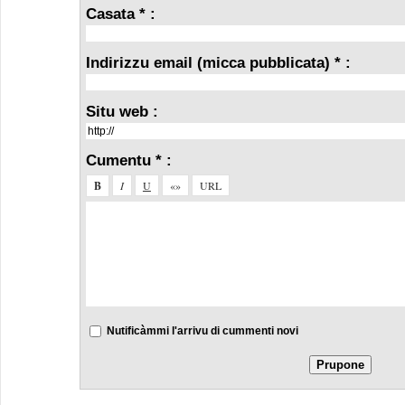
Casata * :
Indirizzu email (micca pubblicata) * :
Situ web :
Cumentu * :
Nutificàmmi l'arrivu di cummenti novi