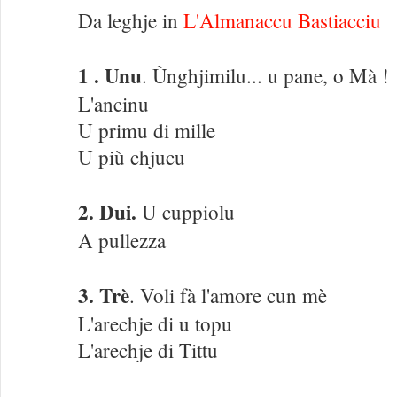
Da leghje in
L'Almanaccu Bastiacciu
1 . Unu
. Ùnghjimilu... u pane, o Mà !
L'ancinu
U primu di mille
U più chjucu
2. Dui.
U cuppiolu
A pullezza
3. Trè
. Voli fà l'amore cun mè
L'arechje di u topu
L'arechje di Tittu