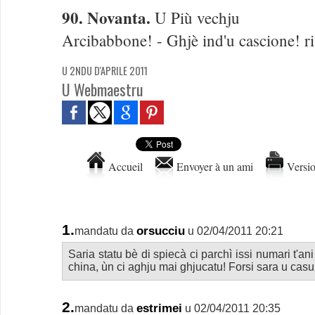
90. Novanta.
U Più vechju
Arcibabbone! - Ghjè ind'u cascione! ri
U 2NDU D'APRILE 2011
U Webmaestru
Accueil
Envoyer à un ami
Versio
1.
orsucciu
mandatu da
u 02/04/2011 20:21
Saria statu bè di spiecà ci parchì issi numari t'ani
china, ùn ci aghju mai ghjucatu! Forsi sara u casu 
2.
estrimei
mandatu da
u 02/04/2011 20:35