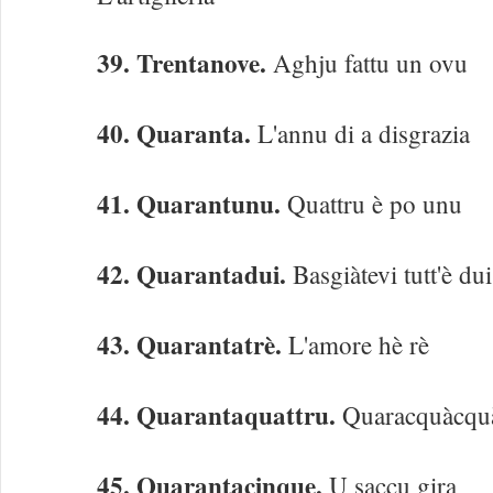
39. Trentanove.
Aghju fattu un ovu
40. Quaranta.
L'annu di a disgrazia
41. Quarantunu.
Quattru è po unu
42. Quarantadui.
Basgiàtevi tutt'è dui
43. Quarantatrè.
L'amore hè rè
44. Quarantaquattru.
Quaracquàcquà
45. Quarantacinque.
U saccu gira