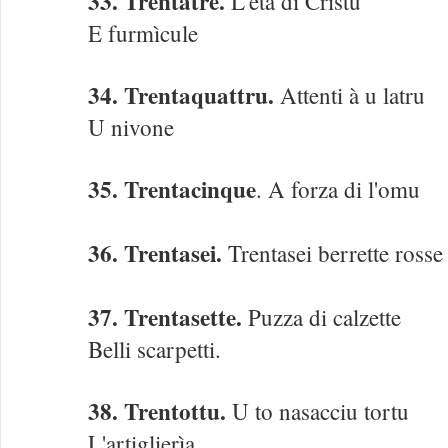
33. Trentatrè.
L'età di Cristu
E furmìcule
34. Trentaquattru.
Attenti à u latru
U nivone
35. Trentacinque
. A forza di l'omu
36. Trentasei.
Trentasei berrette ross
37. Trentasette.
Puzza di calzette
Belli scarpetti.
38. Trentottu.
U to nasacciu tortu
L'artiglierìa