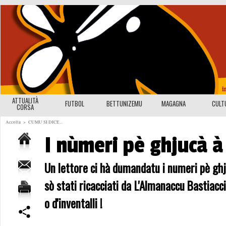
ATTUALITÀ
FUTBOL
BETTUNIZEMU
MAGAGNA
CULT
CORSA
Accolta
>
CUMU SI DICE...
I nùmeri pè ghjucà à
Un lettore ci hà dumandatu i numeri pè ghju
sò stati ricacciati da L'Almanaccu Bastiacciu
o d'inventalli !