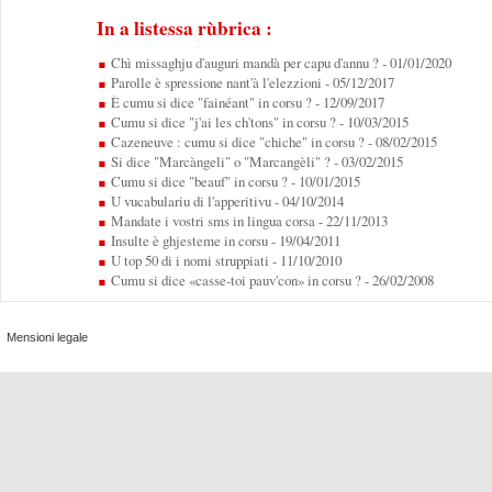
In a listessa rùbrica :
Chì missaghju d'auguri mandà per capu d'annu ?
- 01/01/2020
Parolle è spressione nant'à l'elezzioni
- 05/12/2017
È cumu si dice "fainéant" in corsu ?
- 12/09/2017
Cumu si dice "j'ai les ch'tons" in corsu ?
- 10/03/2015
Cazeneuve : cumu si dice "chiche" in corsu ?
- 08/02/2015
Si dice "Marcàngeli" o "Marcangèli" ?
- 03/02/2015
Cumu si dice "beauf" in corsu ?
- 10/01/2015
U vucabulariu di l'apperitivu
- 04/10/2014
Mandate i vostri sms in lingua corsa
- 22/11/2013
Insulte è ghjesteme in corsu
- 19/04/2011
U top 50 di i nomi struppiati
- 11/10/2010
Cumu si dice «casse-toi pauv'con» in corsu ?
- 26/02/2008
Mensioni legale