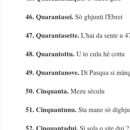
46. Quarantasei.
Sò ghjunti l'Ebrei
47. Quarantasette.
L'hai da sente u 4
48. Quarantottu.
U to culu hè cottu
49. Quarantanove.
Di Pasqua si màng
50. Cinquanta.
Mezu sèculu
51. Cinquantunu.
Sta mane sò dighj
52. Cinquantadui.
Sì sola o site dui ?