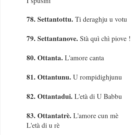
I spusini
78. Settantottu.
Ti deraghju u votu
79. Settantanove.
Stà quì chì piove !
80. Ottanta.
L'amore canta
81. Ottantunu.
U rompidighjunu
82. Ottantadui.
L'età di U Babbu
83. Ottantatrè.
L'amore cun mè
L'età di u rè