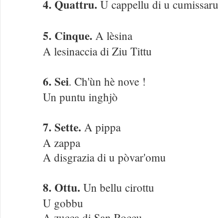
4. Quattru.
U cappellu di u cumissar
5. Cinque.
A lèsina
A lesinaccia di Ziu Tittu
6. Sei
. Ch'ùn hè nove !
Un puntu inghjò
7. Sette.
A pippa
A zappa
A disgrazia di u pòvar'omu
8. Ottu.
Un bellu cirottu
U gobbu
A zucca di San Roccu