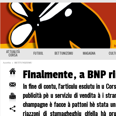
ATTUALITÀ
FUTBOL
BETTUNIZEMU
MAGAGNA
CULT
CORSA
Accolta
>
BETTUNIZEMU
Finalmente, a BNP ri
In fine di contu, l'articulu esciutu in u C
publicità pè u serviziu di vendita à i str
champagne è facce à pattoni hè stata una
riazzoni di stumagheghju ch'ella hà pr