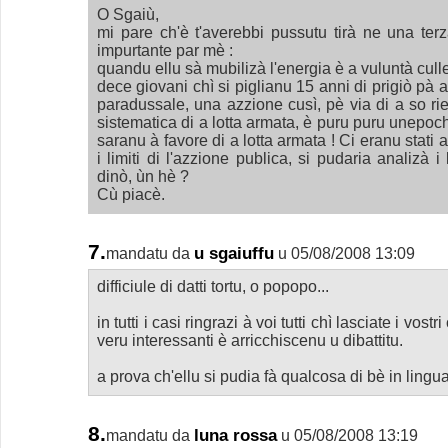
O Sgaiù,
mi pare ch'è t'averebbi pussutu tirà ne una ter
impurtante par mè :
quandu ellu sà mubilizà l'energia è a vuluntà cull
dece giovani chì si piglianu 15 anni di prigiò pà 
paradussale, una azzione cusì, pè via di a so riesc
sistematica di a lotta armata, è puru puru unepoc
saranu à favore di a lotta armata ! Ci eranu stati a
i limiti di l'azzione publica, si pudaria analizà i 
dinò, ùn hè ?
Cù piacè.
7.
u sgaiuffu
mandatu da
u 05/08/2008 13:09
difficiule di datti tortu, o popopo...
in tutti i casi ringrazi à voi tutti chì lasciate i vos
veru interessanti è arricchiscenu u dibattitu.
a prova ch'ellu si pudia fà qualcosa di bè in lingu
8.
luna rossa
mandatu da
u 05/08/2008 13:19