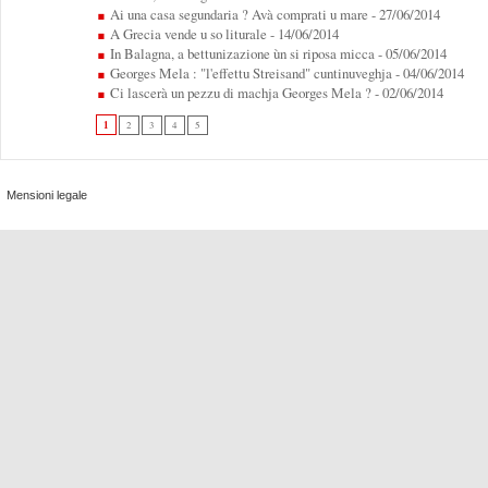
Ai una casa segundaria ? Avà comprati u mare
- 27/06/2014
A Grecia vende u so liturale
- 14/06/2014
In Balagna, a bettunizazione ùn si riposa micca
- 05/06/2014
Georges Mela : "l'effettu Streisand" cuntinuveghja
- 04/06/2014
Ci lascerà un pezzu di machja Georges Mela ?
- 02/06/2014
1
2
3
4
5
Mensioni legale