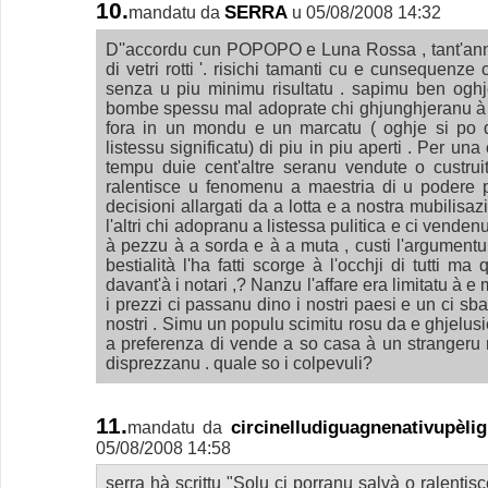
10.
SERRA
mandatu da
u 05/08/2008 14:32
D''accordu cun POPOPO e Luna Rossa , tant'anni 
di vetri rotti '. risichi tamanti cu e cunsequenze
senza u piu minimu risultatu . sapimu ben ogh
bombe spessu mal adoprate chi ghjunghjeranu à p
fora in un mondu e un marcatu ( oghje si po d
listessu significatu) di piu in piu aperti . Per una
tempu duie cent'altre seranu vendute o custrui
ralentisce u fenomenu a maestria di u podere pu
decisioni allargati da a lotta e a nostra mubilisaz
l'altri chi adopranu a listessa pulitica e ci vendenu
à pezzu à a sorda e à a muta , custi l'argumentu
bestialità l'ha fatti scorge à l'occhji di tutti ma q
davant'à i notari ,? Nanzu l'affare era limitatu à e
i prezzi ci passanu dino i nostri paesi e un ci sba
nostri . Simu un populu scimitu rosu da e ghjelu
a preferenza di vende a so casa à un strangeru 
disprezzanu . quale so i colpevuli?
11.
circinelludiguagnenativupèl
mandatu da
05/08/2008 14:58
serra hà scrittu "Solu ci porranu salvà o ralenti