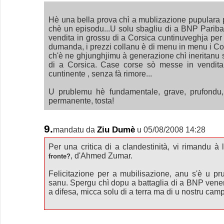
Hè una bella prova chì a mublizazione pupulara p
chè un episodu...U solu sbagliu di a BNP Paribas
vendita in grossu di a Corsica cuntinuveghja per vi
dumanda, i prezzi collanu è di menu in menu i C
ch'è ne ghjunghjimu à generazione chì ineritanu 
di a Corsica. Case corse sò messe in vendita
cuntinente , senza fà rimore...
U prublemu hè fundamentale, grave, prufondu
permanente, tosta!
9.
Ziu Dumè
mandatu da
u 05/08/2008 14:28
Per una critica di a clandestinità, vi rimandu à l
, d'Ahmed Zumar.
fronte?
Felicitazione per a mubilisazione, anu s'è u pr
sanu. Spergu chì dopu a battaglia di a BNP veneran
a difesa, micca solu di a terra ma di u nostru camp