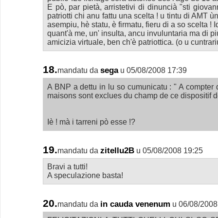
E pò, par pietà, arristetivi di dinuncià "sti giovann
patriotti chi anu fattu una scelta ! u tintu di AMT 
asempiu, hè statu, è firmatu, fieru di a so scelta ! I
quant'à me, un' insulta, ancu invuluntaria ma di più
amicizia virtuale, ben ch'è patriottica. (o u cuntrari
18.
sega
mandatu da
u 05/08/2008 17:39
A BNP a dettu in lu so cumunicatu : " A compter d
maisons sont exclues du champ de ce dispositif 
Iè ! mà i tarreni pò esse !?
19.
zitellu2B
mandatu da
u 05/08/2008 19:25
Bravi a tutti!
A speculazione basta!
20.
in cauda venenum
mandatu da
u 06/08/2008