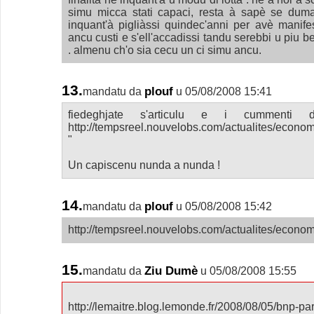
simu micca stati capaci, resta à sapè se dum
inquant'à pigliàssi quindec'anni per avè manife
ancu custi e s'ell'accadissi tandu serebbi u piu be
. almenu ch'o sia cecu un ci simu ancu.
13.
plouf
mandatu da
u 05/08/2008 15:41
fiedeghjate s'articulu e i cummenti
http://tempsreel.nouvelobs.com/actualites/econ
"
Un capiscenu nunda a nunda !
14.
plouf
mandatu da
u 05/08/2008 15:42
http://tempsreel.nouvelobs.com/actualites/econ
15.
Ziu Dumè
mandatu da
u 05/08/2008 15:55
http://lemaitre.blog.lemonde.fr/2008/08/05/bnp-pa