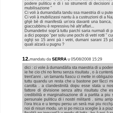
podere puliticu e di i so strumenti di decisioni a
mubilisazione "
Ci voli à dumandalla tandu ssa maestria di u puteri 
Ci voli à mubilizassi nantu à a custruzioni di a Naz
ghjè bè di manifestà un'ora davanti una banca, 
giaccubbinu è repressivu hè altr'affari...
Dumandetivi sopr'à tuttu parchì saria nurmali di p
a dici popopo "per solu une pochi di vetri rotti " cum
oghji so 15 anni pà i vetri, dumani sarani 15 p
quali alzarà u pugnu ?
12.
SERRA
mandatu da
u 05/08/2008 15:29
dici : ci vole à dumandàlla sta maestria di u podere 
ie he cio chi no femu senza risultatu , o à cuntentà
trent'anni . un tamantu fiascu ci mette in obligazi
tuttu quandu un resta che u bastone per fàcci m
carotta . a clandestinità dopu esse stata u nos
fattore di divisione senza altru risultatu che e
credibilità e marginalisazione di a partita a piu 
persunale puliticu di i nostri militanti . simu arri
l'ora trica e u tempu persu un serà mai piu ricc
noi di nisun modu. un si po micca sceglie à a piaz
finalità ne inquant'à u modu di lotta . he à noi à