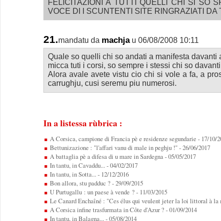
FELICITAZIONI A TUTTI QUELLI CHI SI SO 
VOCE DI I SCUNTENTI SITE RINGRAZIATI DA 
21.
machja
mandatu da
u 06/08/2008 10:11
Quale so quelli chi so andati a manifesta davanti a
micca tuti i corsi, so sempre i stessi chi so davanti 
Alora avale avete vistu cio chi si vole a fa, a pro
carrughju, cusi seremu piu numerosi.
In a listessa rùbrica :
A Corsica, campione di Francia pè e residenze segundarie
- 17/10/2
Bettunizazione : "l'affari vanu di male in peghju !"
- 26/06/2017
A battaglia pè a difesa di u mare in Sardegna
- 05/05/2017
In tantu, in Cavaddu...
- 04/02/2017
In tantu, in Sotta...
- 12/12/2016
Bon allora, stu padduc ?
- 29/09/2015
U Purtugallu : un paese à vende ?
- 11/03/2015
Le Canard Enchaîné : "Ces élus qui veulent jeter la loi littoral à la
A Corsica infine trasfurmata in Côte d'Azur ?
- 01/09/2014
In tantu, in Balagna...
- 05/08/2014