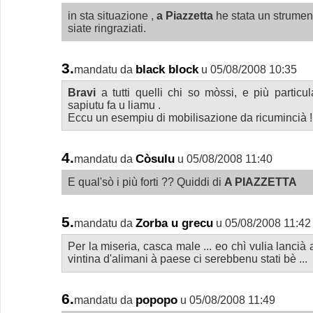
in sta situazione ,
a Piazzetta
he stata un strume
siate ringraziati.
3.
black block
mandatu da
u 05/08/2008 10:35
Bravi
a tutti quelli chi so mòssi, e più partic
sapiutu fa u liamu .
Eccu un esempiu di mobilisazione da ricumincià !
4.
Còsulu
mandatu da
u 05/08/2008 11:40
E qual'sò i più forti ?? Quiddi di
A PIAZZETTA
5.
Zorba u grecu
mandatu da
u 05/08/2008 11:42
Per la miseria, casca male ... eo chì vulia lancià
vintina d'alimani à paese ci serebbenu stati bè ...
6.
popopo
mandatu da
u 05/08/2008 11:49