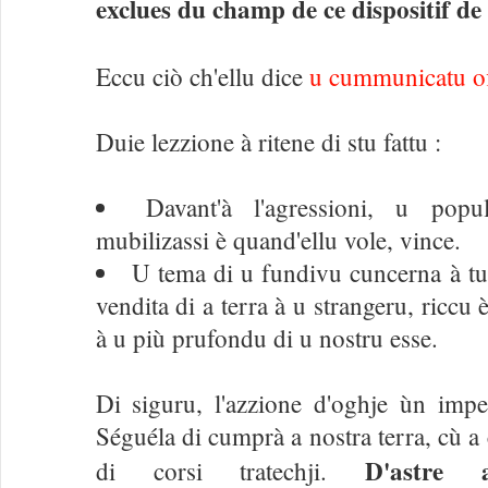
exclues du champ de ce dispositif d
Eccu ciò ch'ellu dice
u cummunicatu of
Duie lezzione à ritene di stu fattu :
Davant'à l'agressioni, u po
mubilizassi è quand'ellu vole, vince.
U tema di u fundivu cuncerna à tut
vendita di a terra à u strangeru, riccu è
à u più prufondu di u nostru esse.
Di siguru, l'azzione d'oghje ùn impe
Séguéla di cumprà a nostra terra, cù a
D'astre 
di corsi tratechji.