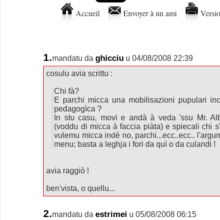
Accueil
Envoyer à un ami
Versio
1.
ghicciu
mandatu da
u 04/08/2008 22:39
cosulu avia scrittu :
Chi fà?
E parchi micca una mobilisazioni pupulari incù
pedagogìca ?
In stu casu, movi e andà à veda 'ssu Mr. Al
(voddu di micca à faccia piàta) e spiecali chi s'
vulemu micca indé no, parchi...ecc..ecc.. l'argum
menu; basta a leghja i fori da quì o da culandi !
avia raggiò !
ben'vista, o quellu...
2.
estrimei
mandatu da
u 05/08/2008 06:15