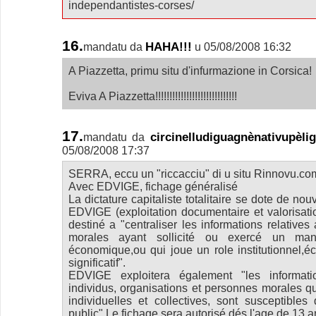
independantistes-corses/
16.
HAHA!!!
mandatu da
u 05/08/2008 16:32
A Piazzetta, primu situ d'infurmazione in Corsica!
Eviva A Piazzetta!!!!!!!!!!!!!!!!!!!!!!!!!!!!!
17.
circinelludiguagnènativupèl
mandatu da
05/08/2008 17:37
SERRA, eccu un "riccacciu" di u situ Rinnovu.co
Avec EDVIGE, fichage généralisé
La dictature capitaliste totalitaire se dote de no
EDVIGE (exploitation documentaire et valorisatio
destiné a "centraliser les informations relativ
morales ayant sollicité ou exercé un mand
économique,ou qui joue un role institutionnel,é
significatif".
EDVIGE exploitera également "les informati
individus, organisations et personnes morales qui
individuelles et collectives, sont susceptibles 
public".Le fichage sera autorisé dés l'age de 13 a