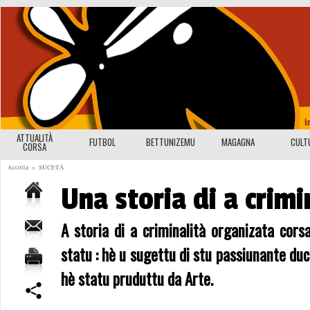
ATTUALITÀ
FUTBOL
BETTUNIZEMU
MAGAGNA
CULT
CORSA
Accolta
>
SUCETÀ
Una storia di a crimi
A storia di a criminalità organizata cors
statu : hè u sugettu di stu passiunante du
hè statu pruduttu da Arte.