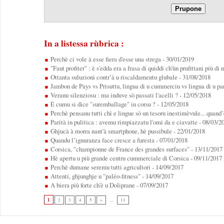
In a listessa rùbrica :
Perchè ci vole à esse fiera d'esse una strega
- 30/01/2019
"Faut profiter" : è s'edda era a frasa di quiddi ch'ùn prufittani più di 
Ottanta suluzioni contr’à u riscaldamentu glubale
- 31/08/2018
Jambon de Pays vs Prisuttu, lingua di u cummerciu vs lingua di u pa
Veranu silenziosu : ma induve sò passati l'acelli ?
- 12/05/2018
È cumu si dice "suremballage" in corsu ?
- 12/05/2018
Perchè pensanu tutti chì e lingue sò un tesoru inestimèvule... quand’
Parità in pulitica : avemu rimpiazzatu l'omi da e ciavatte
- 08/03/2
Ghjucà à morra nant'à smartphone, hè pussibule
- 22/01/2018
Quandu l’ignuranza face cresce a furesta
- 07/01/2018
Corsica, "championne de France des grandes surfaces"
- 13/11/2017
Hè apertu u più grande centru cummerciale di Corsica
- 09/11/2017
Perchè dumane seremu tutti agricultori
- 14/09/2017
Attenti, ghjunghje u "paléo-fitness"
- 14/09/2017
A biera più forte ch'è u Doliprane
- 07/09/2017
1
2
3
4
5
»
...
11