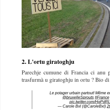
2. L'ortu giratoghju
Parechje cumune di Francia ci anu 
trasfurmà u giratoghju in ortu ? Bio di
Le potager urbain partout! Même en
@bruxelleSprouts
#France
pic.twitter.com/HqPd
— Carole Bxl (@CaroleBxl)
2