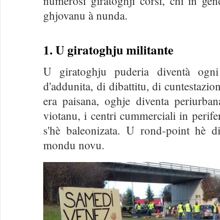
numerosi giratoghji corsi, chì in gen
ghjovanu à nunda.
1. U giratoghju militante
U giratoghju puderia diventà ogn
d'addunita, di dibattitu, di cuntestazio
era paisana, oghje diventa periurbana
viotanu, i centri cummerciali in perif
s'hè baleonizata. U rond-point hè d
mondu novu.