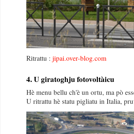
Ritrattu :
jipai.over-blog.com
4. U giratoghju fotovoltàicu
Hè menu bellu ch'è un ortu, ma pò esse
U ritrattu hè statu pigliatu in Italia, p