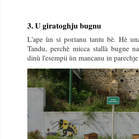
3. U giratoghju bugnu
L'ape ùn si portanu tantu bè. Hè una
Tandu, perchè micca stallà bugne nan
dinù l'esempii ùn mancanu in parechj