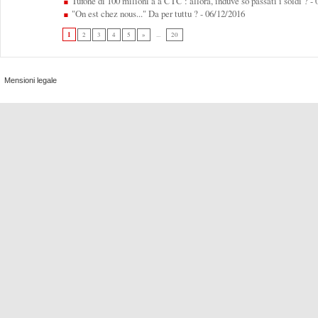
Tufone di 100 milioni à a CTC : allora, induve sò passati i soldi ?
- 
"On est chez nous..." Da per tuttu ?
- 06/12/2016
1
2
3
4
5
»
...
20
Mensioni legale