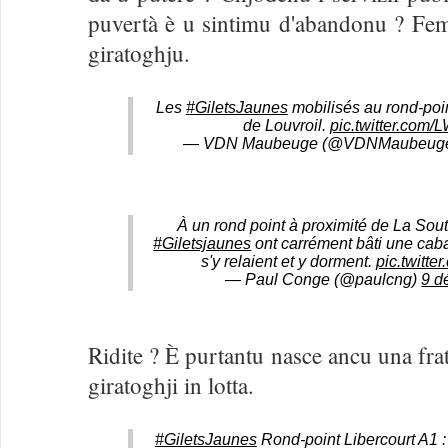
puvertà è u sintimu d'abandonu ? Fe
giratoghju.
Les
#GiletsJaunes
mobilisés au rond-poi
de Louvroil.
pic.twitter.com
— VDN Maubeuge (@VDNMaubeug
À un rond point à proximité de La Sout
#Giletsjaunes
ont carrément bâti une caba
s'y relaient et y dorment.
pic.twitt
— Paul Conge (@paulcng)
9 d
Ridite ? È purtantu nasce ancu una frat
giratoghji in lotta.
#GiletsJaunes
Rond-point Libercourt A1 