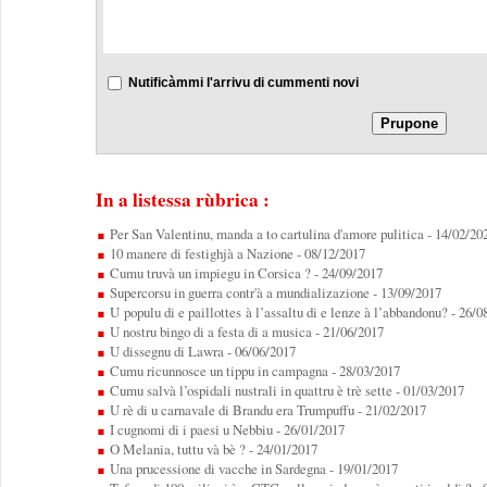
Nutificàmmi l'arrivu di cummenti novi
In a listessa rùbrica :
Per San Valentinu, manda a to cartulina d'amore pulitica
- 14/02/20
10 manere di festighjà a Nazione
- 08/12/2017
Cumu truvà un impiegu in Corsica ?
- 24/09/2017
Supercorsu in guerra contr'à a mundializazione
- 13/09/2017
U populu di e paillottes à l’assaltu di e lenze à l’abbandonu?
- 26/0
U nostru bingo di a festa di a musica
- 21/06/2017
U dissegnu di Lawra
- 06/06/2017
Cumu ricunnosce un tippu in campagna
- 28/03/2017
Cumu salvà l’ospidali nustrali in quattru è trè sette
- 01/03/2017
U rè di u carnavale di Brandu era Trumpuffu
- 21/02/2017
I cugnomi di i paesi u Nebbiu
- 26/01/2017
O Melania, tuttu và bè ?
- 24/01/2017
Una prucessione di vacche in Sardegna
- 19/01/2017