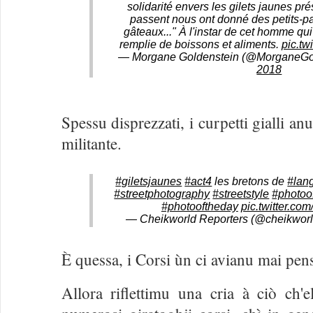
solidarité envers les gilets jaunes pr
passent nous ont donné des petits-pa
gâteaux..." À l'instar de cet homme qui
remplie de boissons et aliments.
pic.t
— Morgane Goldenstein (@MorganeG
2018
Spessu disprezzati, i curpetti gialli a
militante.
#giletsjaunes
#act4
les bretons de
#lan
#streetphotography
#streetstyle
#photoo
#photooftheday
pic.twitter.c
— Cheikworld Reporters (@cheikwor
È quessa, i Corsi ùn ci avianu mai pens
Allora riflettimu una cria à ciò ch'e