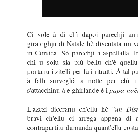
Ci vole à dì chì dapoi parechji an
giratoghju di Natale hè diventata un 
in Corsica. Sò parechji à aspettalla. I
chì u soiu sia più bellu ch'è quellu
portanu i zitelli per fà i ritratti. À tal 
à falli surveglià a notte per chì 
papa-noë
s'attacchinu à e ghirlande è i
un Dis
L'azezi diceranu ch'ellu hè "
bravi ch'ellu ci arrega appena di
contrapartitu dumanda quant'ellu costa è