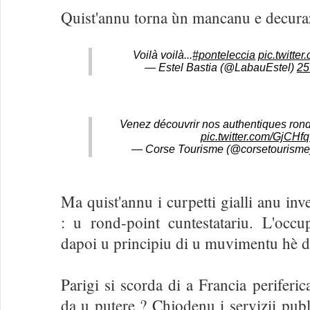
Quist'annu torna ùn mancanu e decura
Voilà voilà...
#ponteleccia
pic.twitt
— Estel Bastia (@LabauEstel)
25
Venez découvrir nos authentiques ron
pic.twitter.com/GjCHf
— Corse Tourisme (@corsetourism
Ma quist'annu i curpetti gialli anu in
: u rond-point cuntestatariu. L'occu
dapoi u principiu di u muvimentu hè d
Parigi si scorda di a Francia periferic
da u putere ? Chjodenu i servizii publ