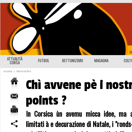
ATTUALITÀ
FUTBOL
BETTUNIZEMU
MAGAGNA
CULT
CORSA
Accolta
>
MAGAGNA
Chì avvene pè i nost
points ?
In Corsica ùn avemu micca idee, ma av
limitati à e decurazione di Natale, i "ronds