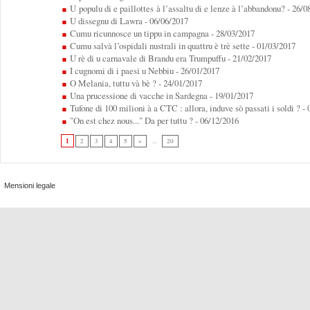
U populu di e paillottes à l’assaltu di e lenze à l’abbandonu?
- 26/0
U dissegnu di Lawra
- 06/06/2017
Cumu ricunnosce un tippu in campagna
- 28/03/2017
Cumu salvà l’ospidali nustrali in quattru è trè sette
- 01/03/2017
U rè di u carnavale di Brandu era Trumpuffu
- 21/02/2017
I cugnomi di i paesi u Nebbiu
- 26/01/2017
O Melania, tuttu và bè ?
- 24/01/2017
Una prucessione di vacche in Sardegna
- 19/01/2017
Tufone di 100 milioni à a CTC : allora, induve sò passati i soldi ?
- 
"On est chez nous..." Da per tuttu ?
- 06/12/2016
1
2
3
4
5
»
...
20
Mensioni legale