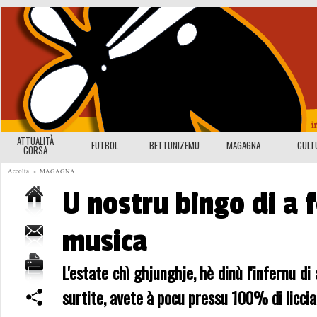
ATTUALITÀ
FUTBOL
BETTUNIZEMU
MAGAGNA
CULT
CORSA
Accolta
>
MAGAGNA
U nostru bingo di a f
musica
L'estate chì ghjunghje, hè dinù l'infernu di
surtite, avete à pocu pressu 100% di liccia