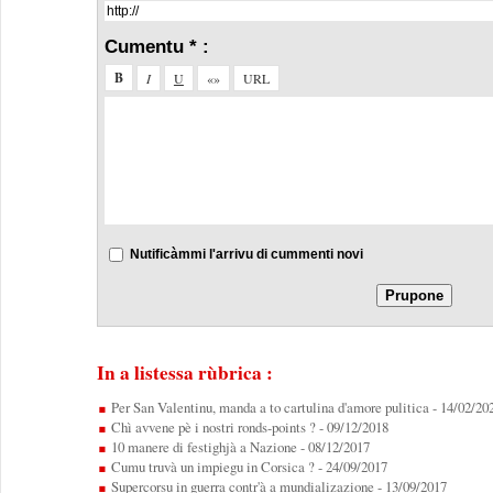
Cumentu * :
Nutificàmmi l'arrivu di cummenti novi
In a listessa rùbrica :
Per San Valentinu, manda a to cartulina d'amore pulitica
- 14/02/20
Chì avvene pè i nostri ronds-points ?
- 09/12/2018
10 manere di festighjà a Nazione
- 08/12/2017
Cumu truvà un impiegu in Corsica ?
- 24/09/2017
Supercorsu in guerra contr'à a mundializazione
- 13/09/2017