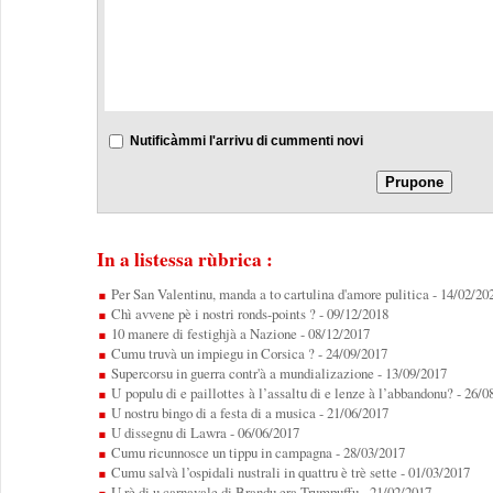
Nutificàmmi l'arrivu di cummenti novi
In a listessa rùbrica :
Per San Valentinu, manda a to cartulina d'amore pulitica
- 14/02/20
Chì avvene pè i nostri ronds-points ?
- 09/12/2018
10 manere di festighjà a Nazione
- 08/12/2017
Cumu truvà un impiegu in Corsica ?
- 24/09/2017
Supercorsu in guerra contr'à a mundializazione
- 13/09/2017
U populu di e paillottes à l’assaltu di e lenze à l’abbandonu?
- 26/0
U nostru bingo di a festa di a musica
- 21/06/2017
U dissegnu di Lawra
- 06/06/2017
Cumu ricunnosce un tippu in campagna
- 28/03/2017
Cumu salvà l’ospidali nustrali in quattru è trè sette
- 01/03/2017
U rè di u carnavale di Brandu era Trumpuffu
- 21/02/2017