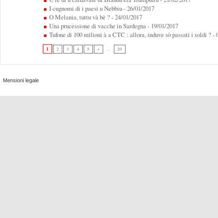
I cugnomi di i paesi u Nebbiu
- 26/01/2017
O Melania, tuttu và bè ?
- 24/01/2017
Una prucessione di vacche in Sardegna
- 19/01/2017
Tufone di 100 milioni à a CTC : allora, induve sò passati i soldi ?
- 
1
2
3
4
5
»
...
20
Mensioni legale