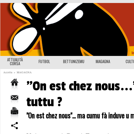
ATTUALITÀ
FUTBOL
BETTUNIZEMU
MAGAGNA
CULT
CORSA
Accolta
>
MAGAGNA
"On est chez nous...
tuttu ?
"On est chez nous"... ma cumu fà induve u 