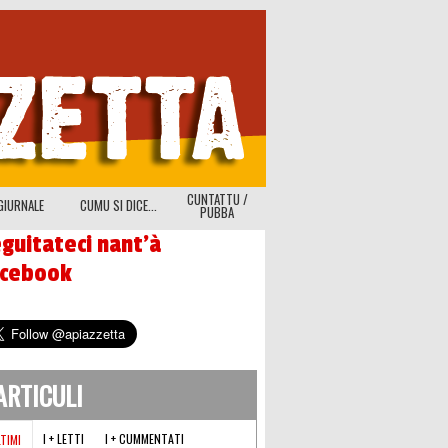
CUNTATTU /
GIURNALE
CUMU SI DICE...
PUBBA
guitateci nant'à
acebook
'ARTICULI
I + LETTI
I + CUMMENTATI
LTIMI