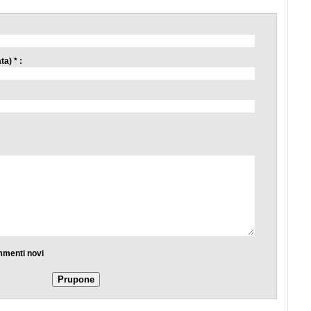
a) * :
mmenti novi