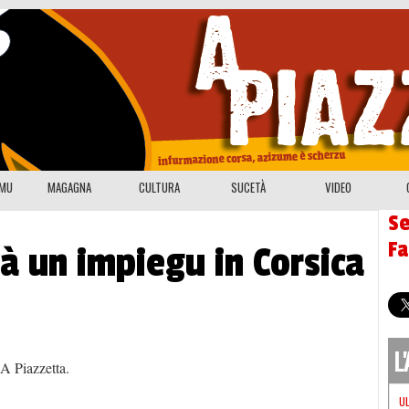
EMU
MAGAGNA
CULTURA
SUCETÀ
VIDEO
Se
F
à un impiegu in Corsica
L
A Piazzetta.
U