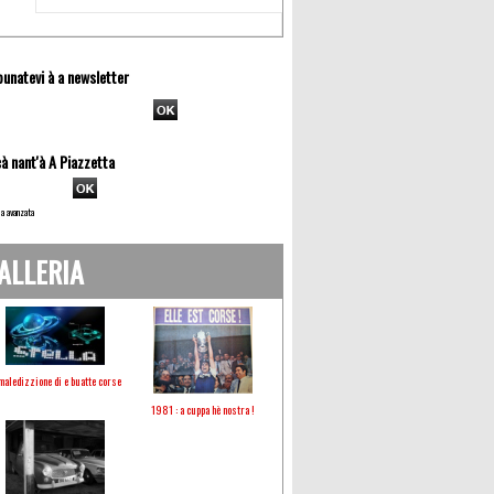
unatevi à a newsletter
à nant'à A Piazzetta
a avanzata
ALLERIA
maledizzione di e buatte corse
1981 : a cuppa hè nostra !