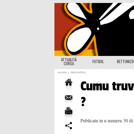
ATTUALITÀ
FUTBOL
BETTUNIZ
CORSA
Accolta
>
MAGAGNA
Cumu truv
?
Publicatu in u numeru 30 di 