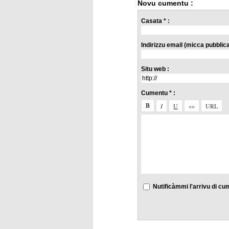
Novu cumentu :
Casata * :
Indirizzu email (micca pubblicat
Situ web :
Cumentu * :
Nutificàmmi l'arrivu di cu