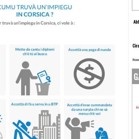
Abb
Circ
Ricerc
G
A 