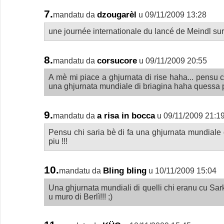
7.
dzougarèl
mandatu da
u 09/11/2009 13:28
une journée internationale du lancé de Meindl sur
8.
corsucore
mandatu da
u 09/11/2009 20:55
A mè mi piace a ghjurnata di rise haha... pensu c
una ghjurnata mundiale di briagina haha quessa 
9.
a risa in bocca
mandatu da
u 09/11/2009 21:1
Pensu chi saria bè di fa una ghjurnata mundiale di
piu !!!
10.
Bling bling
mandatu da
u 10/11/2009 15:04
Una ghjurnata mundiali di quelli chi eranu cu Sa
u muro di Berlì!!! ;)