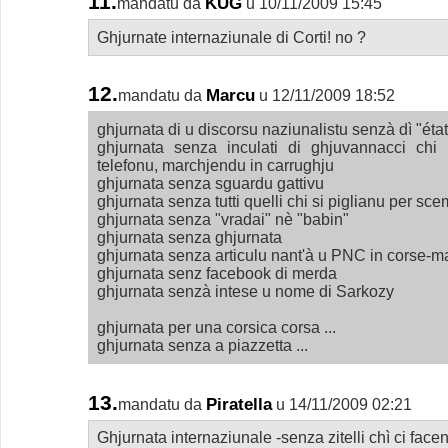
11.
KÜG
mandatu da
u 10/11/2009 15:45
Ghjurnate internaziunale di Corti! no ?
12.
Marcu
mandatu da
u 12/11/2009 18:52
ghjurnata di u discorsu naziunalistu senzà dì "état 
ghjurnata senza inculati di ghjuvannacci ch
telefonu, marchjendu in carrughju
ghjurnata senza sguardu gattivu
ghjurnata senza tutti quelli chi si piglianu per sce
ghjurnata senza "vradai" nè "babin"
ghjurnata senza ghjurnata
ghjurnata senza articulu nant'à u PNC in corse-ma
ghjurnata senz facebook di merda
ghjurnata senzà intese u nome di Sarkozy
ghjurnata per una corsica corsa ...
ghjurnata senza a piazzetta ...
13.
Piratella
mandatu da
u 14/11/2009 02:21
Ghjurnata internaziunale -senza zitelli chì ci face