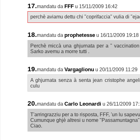
17.
FFF
mandatu da
u 15/11/2009 16:42
perchè aviamu dettu chi "coprifaccia" vulia di "eja
18.
prophetesse
mandatu da
u 16/11/2009 19:18
Perchè miccà una ghjurnata per a " vaccination
Sarko avemu a morre tutti .
19.
Vargaglionu
mandatu da
u 20/11/2009 11:29
A ghjurnata senza à senta jean cristophe angeli
culu
20.
Carlo Leonardi
mandatu da
u 26/11/2009 17
T'arringrazziu per a to risposta, FFF, 'un lu sapev
Cumunque ghjè altresi u nome "Passamuntagna" 
Ciao.