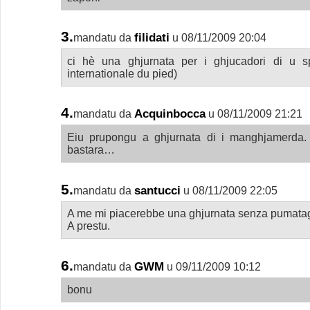
3.
filidati
mandatu da
u 08/11/2009 20:04
ci hè una ghjurnata per i ghjucadori di u sp
internationale du pied)
4.
Acquinbocca
mandatu da
u 08/11/2009 21:21
Eiu prupongu a ghjurnata di i manghjamerda.
bastara…
5.
santucci
mandatu da
u 08/11/2009 22:05
A me mi piacerebbe una ghjurnata senza pumatagh
A prestu.
6.
GWM
mandatu da
u 09/11/2009 10:12
bonu