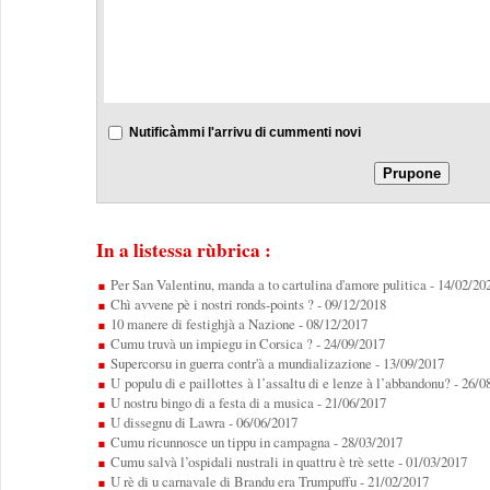
Nutificàmmi l'arrivu di cummenti novi
In a listessa rùbrica :
Per San Valentinu, manda a to cartulina d'amore pulitica
- 14/02/20
Chì avvene pè i nostri ronds-points ?
- 09/12/2018
10 manere di festighjà a Nazione
- 08/12/2017
Cumu truvà un impiegu in Corsica ?
- 24/09/2017
Supercorsu in guerra contr'à a mundializazione
- 13/09/2017
U populu di e paillottes à l’assaltu di e lenze à l’abbandonu?
- 26/0
U nostru bingo di a festa di a musica
- 21/06/2017
U dissegnu di Lawra
- 06/06/2017
Cumu ricunnosce un tippu in campagna
- 28/03/2017
Cumu salvà l’ospidali nustrali in quattru è trè sette
- 01/03/2017
U rè di u carnavale di Brandu era Trumpuffu
- 21/02/2017