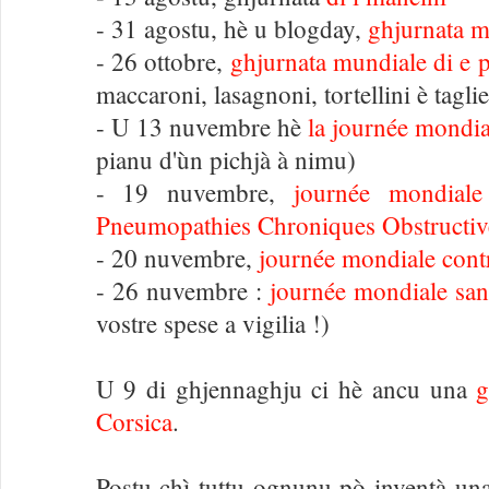
- 31 agostu, hè u blogday,
ghjurnata m
- 26 ottobre,
ghjurnata mundiale di e p
maccaroni, lasagnoni, tortellini è taglie
- U 13 nuvembre hè
la journée mondial
pianu d'ùn pichjà à nimu)
- 19 nuvembre,
journée mondiale
Pneumopathies Chroniques Obstructiv
- 20 nuvembre,
journée mondiale contr
- 26 nuvembre :
journée mondiale san
vostre spese a vigilia !)
U 9 di ghjennaghju ci hè ancu una
g
Corsica
.
Postu chì tuttu ognunu pò inventà un