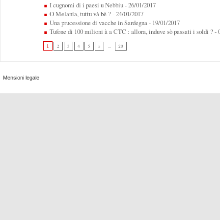
I cugnomi di i paesi u Nebbiu
- 26/01/2017
O Melania, tuttu và bè ?
- 24/01/2017
Una prucessione di vacche in Sardegna
- 19/01/2017
Tufone di 100 milioni à a CTC : allora, induve sò passati i soldi ?
- 
1
2
3
4
5
»
...
20
Mensioni legale