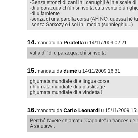
-Senza stronzi di cani in i carrughji è in e scale d
-di u paracqua ch'ùn si rivolta cù u ventu è ùn gh
-di u farniente
-senza dì una parolla corsa (AH NO, quessa hè tutti
-senza Sarkozy o i soi in i media (sunnieghju...)
14.
Piratella
mandatu da
u 14/11/2009 02:21
vulia dì "di u paracqua chì si rivolta"
15.
dumè
mandatu da
u 14/11/2009 16:31
ghjurnata mundiale di a lingua corsa
ghjurnata mundiale di u plasticage
ghjurnata mundiale di a vindetta !
16.
Carlo Leonardi
mandatu da
u 15/11/2009 15
Perché l'avete chiamatu "Cagoule" in francesu e n
A salutavvi.