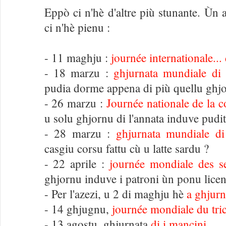
Eppò ci n'hè d'altre più stunante. Ùn 
ci n'hè pienu :
- 11 maghju :
journée internationale...
- 18 marzu :
ghjurnata mundiale d
pudia dorme appena di più quellu ghjo
- 26 marzu :
Journée nationale de la c
u solu ghjornu di l'annata induve pudite
- 28 marzu :
ghjurnata mundiale di
casgiu corsu fattu cù u latte sardu ?
- 22 aprile :
journée mondiale des se
ghjornu induve i patroni ùn ponu licenz
- Per l'azezi, u 2 di maghju hè
a ghjurn
- 14 ghjugnu,
journée mondiale du tri
- 13 agostu, ghjurnata
di i mancini