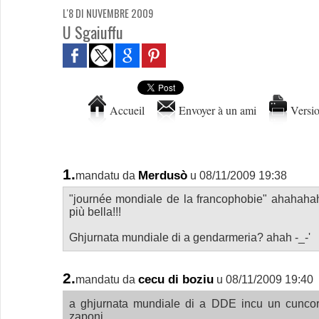
L'8 DI NUVEMBRE 2009
U Sgaiuffu
Accueil
Envoyer à un ami
Versio
1.
Merdusò
mandatu da
u 08/11/2009 19:38
"journée mondiale de la francophobie" ahahahah 
più bella!!!
Ghjurnata mundiale di a gendarmeria? ahah -_-'
2.
cecu di boziu
mandatu da
u 08/11/2009 19:40
a ghjurnata mundiale di a DDE incu un cuncors
zaponi