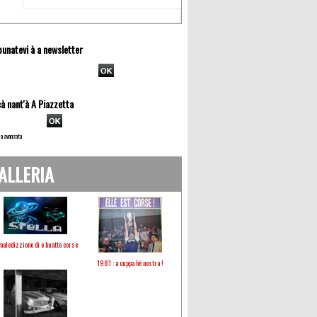
unatevi à a newsletter
à nant'à A Piazzetta
a avanzata
ALLERIA
maledizzione di e buatte corse
1981 : a cuppa hè nostra !