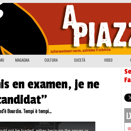
EMU
MAGAGNA
CULTURA
SUCETÀ
VIDEO
Se
F
mis en examen, je ne
candidat"
nd'è Bourdin. Tempi è tempi...
L
U