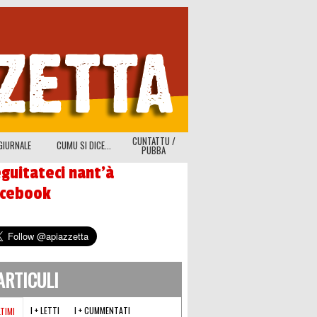
CUNTATTU /
GIURNALE
CUMU SI DICE...
PUBBA
guitateci nant'à
acebook
'ARTICULI
I + LETTI
I + CUMMENTATI
LTIMI