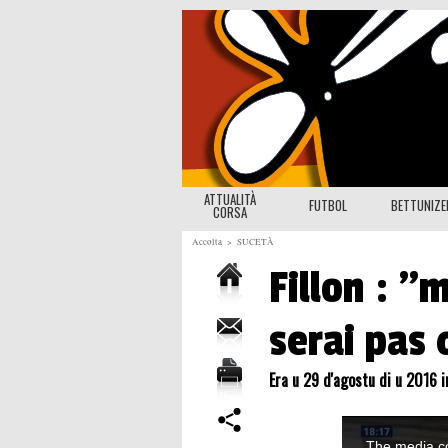
ATTUALITÀ
FUTBOL
BETTUNIZ
CORSA
Accolta
>
SUCETÀ
Fillon : "
serai pas 
Era u 29 d'agostu di u 2016 i