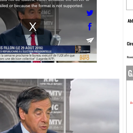
Abb
Circ
Ricerc
G
A 