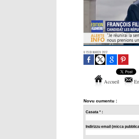
U 15 DI MARZU 2017
Accueil
En
Novu cumentu :
Casata * :
Indirizzu email (micca pubblicat