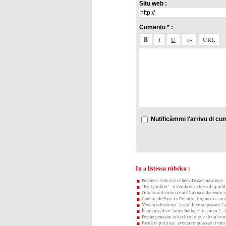
Situ web :
Cumentu * :
Nutificàmmi l'arrivu di cu
In a listessa rùbrica :
Perchè ci vole à esse fiera d'esse una strega
-
"Faut profiter" : è s'edda era a frasa di quid
Ottanta suluzioni contr’à u riscaldamentu g
Jambon de Pays vs Prisuttu, lingua di u cum
Veranu silenziosu : ma induve sò passati l'ac
È cumu si dice "suremballage" in corsu ?
- 
Perchè pensanu tutti chì e lingue sò un teso
Parità in pulitica : avemu rimpiazzatu l'omi 