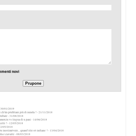
mmenti novi
 30/01/2019
di ch'ùn prufittani più di nunda ?
- 21/11/2018
lubale
- 31/08/2018
merciu vs lingua di u pani
- 14/06/2018
elli ?
- 12/05/2018
12/05/2018
ru inestimèvule... quand’elle sò indiane ?
- 13/04/2018
da e ciavatte
- 08/03/2018