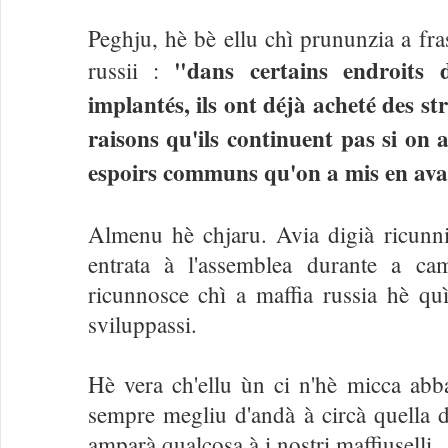
Peghju, hè bè ellu chì prununzia a fras
"dans certains endroits d
russii :
implantés, ils ont déjà acheté des str
raisons qu'ils continuent pas si on a
espoirs communs qu'on a mis en ava
Almenu hè chjaru. Avia digià ricunni
entrata à l'assemblea durante a ca
ricunnosce chì a maffia russia hè q
sviluppassi.
Hè vera ch'ellu ùn ci n'hè micca abb
sempre megliu d'andà à circà quella di
amparà qualcosa à i nostri maffiuselli.