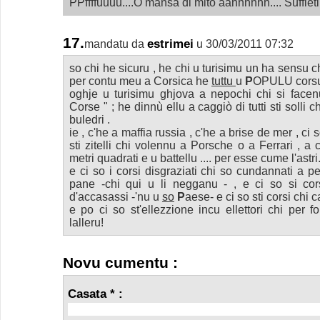
PPffffuuuu....Ò mansa di mitò aahhhhhh.... Suffieti 
17.
estrimei
mandatu da
u 30/03/2011 07:32
so chi he sicuru , he chi u turisimu un ha sensu c
per contu meu a Corsica he
tuttu
u
P
OPULU corsu
oghje u turisimu ghjova a nepochi chi si face
Corse " ; he dinnù ellu a caggiò di tutti sti solli 
buledri .
ie , c'he a maffia russia , c'he a brise de mer , ci so
sti zitelli chi volennu a Porsche o a Ferrari , a
metri quadrati e u battellu .... per esse cume l'astri
e ci so i corsi disgraziati chi so cundannati a 
pane -chi qui u li negganu - , e ci so si co
d'accasassi -'nu u
so
P
aese- e ci so sti corsi chi 
e po ci so st'ellezzione incu ellettori chi per 
lalleru!
Novu cumentu :
Casata * :