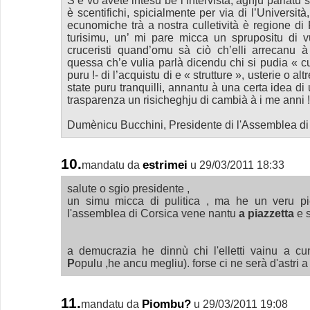
S’è vo’avete intesu bè l’intervista, aghju parlatu s
è scentifichi, spicialmente per via di l’Università,
ecunomiche trà a nostra culletività è regione di
turisimu, un’ mi pare micca un sprupositu di 
cruceristi quand’omu sà ciò ch’elli arrecanu 
quessa ch’e vulia parlà dicendu chi si pudia « c
puru !- di l’acquistu di e « strutture », usterie o alt
state puru tranquilli, annantu à una certa idea di
trasparenza un risicheghju di cambià à i me anni !
Dumènicu Bucchini, Presidente di l'Assemblea di
10.
estrimei
mandatu da
u 29/03/2011 18:33
salute o sgio presidente ,
un simu micca di pulitica , ma he un veru pi
l'assemblea di Corsica vene nantu
a piazzetta
e s
a demucrazia he dinnù chi l'elletti vainu a cunt
P
opulu ,he ancu megliu). forse ci ne serà d'astri a
11.
Piombu?
mandatu da
u 29/03/2011 19:08