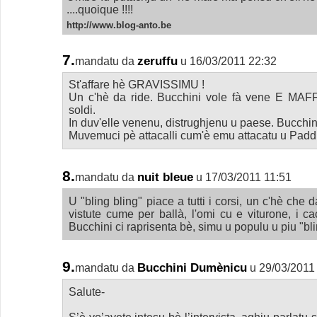
....quoique !!!!
http://www.blog-anto.be
7.
zeruffu
mandatu da
u 16/03/2011 22:32
St'affare hè GRAVISSIMU !
Un c'hè da ride. Bucchini vole fà vene E MA
soldi.
In duv'elle venenu, distrughjenu u paese. Bucchi
Muvemuci pè attacalli cum'è emu attacatu u Padd
8.
nuit bleue
mandatu da
u 17/03/2011 11:51
U "bling bling" piace a tutti i corsi, un c'hè che d
vistute cume per ballà, l'omi cu e viturone, i cac
Bucchini ci raprisenta bè, simu u populu u piu "bli
9.
Bucchini Dumènicu
mandatu da
u 29/03/2011
Salute-