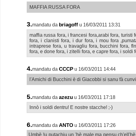
MAFFIA RUSSA FORA
3.
briagoff
mandatu da
u 16/03/2011 13:31
maffia russa fora, i francesi fora,arabi fora, turist
fora, i clanisti fora, i dur fora, i mou fora ,puma
intraprese fora, u travagliu fora, bucchini fora, fln
fora, e done fora, i zitelli fora, e capre fora, i soldi f
4.
CCCP
mandatu da
u 16/03/2011 14:44
l'Amichi di Bucchini è di Giacobbi si sanu fà cunvin
5.
azezu
mandatu da
u 16/03/2011 17:18
Innò i soldi dentru! E nostre stacche! ;-)
6.
ANTO
mandatu da
u 16/03/2011 17:26
Umbè !u putachju un 'hè male ma pensu ch'ell'hè 