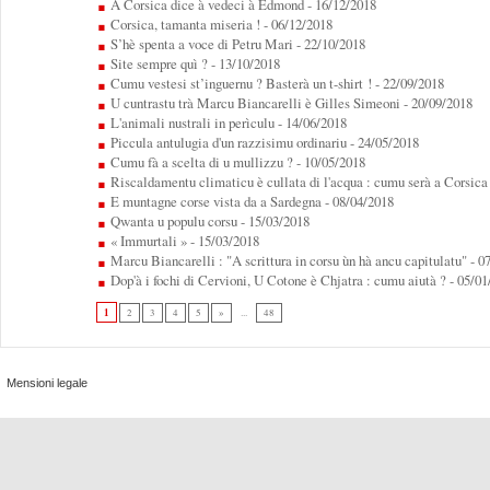
A Corsica dice à vedeci à Edmond
- 16/12/2018
Corsica, tamanta miseria !
- 06/12/2018
S’hè spenta a voce di Petru Mari
- 22/10/2018
Site sempre quì ?
- 13/10/2018
Cumu vestesi st’inguernu ? Basterà un t-shirt !
- 22/09/2018
U cuntrastu trà Marcu Biancarelli è Gilles Simeoni
- 20/09/2018
L'animali nustrali in perìculu
- 14/06/2018
Piccula antulugia d'un razzisimu ordinariu
- 24/05/2018
Cumu fà a scelta di u mullizzu ?
- 10/05/2018
Riscaldamentu climaticu è cullata di l'acqua : cumu serà a Corsica 
E muntagne corse vista da a Sardegna
- 08/04/2018
Qwanta u populu corsu
- 15/03/2018
« Immurtali »
- 15/03/2018
Marcu Biancarelli : "A scrittura in corsu ùn hà ancu capitulatu"
- 0
Dop'à i fochi di Cervioni, U Cotone è Chjatra : cumu aiutà ?
- 05/01
1
2
3
4
5
»
...
48
Mensioni legale