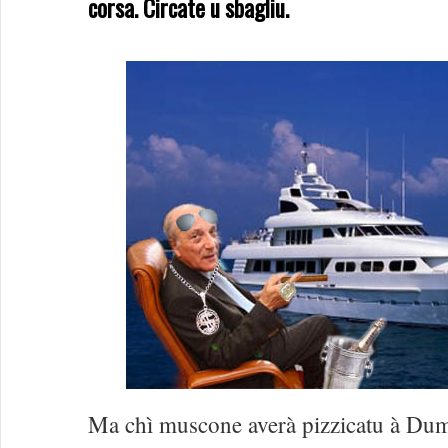
corsa. Circate u sbagliu.
Ma chì muscone averà pizzicatu à Dum