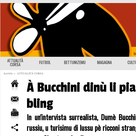
ATTUALITÀ
FUTBOL
BETTUNIZEMU
MAGAGNA
CULT
CORSA
Accolta
>
ATTUALITÀ CORSA
À Bucchini dinù li pi
bling
In un'intervista surrealista, Dumè Bucchi
russiu, u turisimu di lussu pè ricconi stran