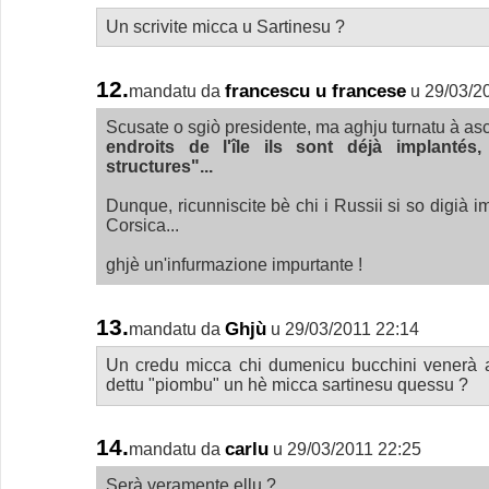
Un scrivite micca u Sartinesu ?
12.
francescu u francese
mandatu da
u 29/03/2
Scusate o sgiò presidente, ma aghju turnatu à asc
endroits de l'île ils sont déjà implantés
structures"...
Dunque, ricunniscite bè chi i Russii si so digià imp
Corsica...
ghjè un'infurmazione impurtante !
13.
Ghjù
mandatu da
u 29/03/2011 22:14
Un credu micca chi dumenicu bucchini venerà a
dettu "piombu" un hè micca sartinesu quessu ?
14.
carlu
mandatu da
u 29/03/2011 22:25
Serà veramente ellu ?