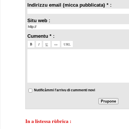
Indirizzu email (micca pubblicata) * :
Situ web :
Cumentu * :
Nutificàmmi l'arrivu di cummenti novi
In a listessa rùbrica :