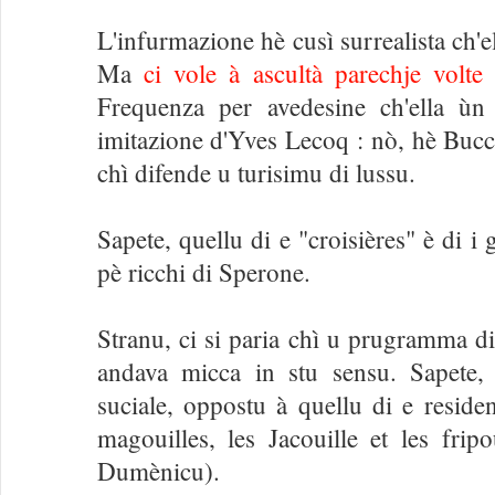
L'infurmazione hè cusì surrealista ch'
Ma
ci vole à ascultà parechje volte
l
Frequenza per avedesine ch'ella ùn
imitazione d'Yves Lecoq : nò, hè Bucch
chì difende u turisimu di lussu.
Sapete, quellu di e "croisières" è di i
pè ricchi di Sperone.
Stranu, ci si paria chì u prugramma 
andava micca in stu sensu. Sapete, 
suciale, oppostu à quellu di e reside
magouilles, les Jacouille et les fripo
Dumènicu).