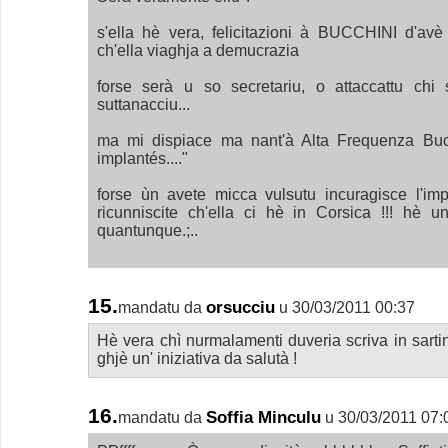
s'ella hè vera, felicitazioni à BUCCHINI d'avè 
ch'ella viaghja a demucrazia
forse serà u so secretariu, o attaccattu chi
suttanacciu...
ma mi dispiace ma nant'à Alta Frequenza Bucc
implantés...."
forse ùn avete micca vulsutu incuragisce l'im
ricunniscite ch'ella ci hè in Corsica !!! hè u
quantunque.;..
15.
orsucciu
mandatu da
u 30/03/2011 00:37
Hè vera chì nurmalamenti duveria scriva in sarti
ghjè un' iniziativa da salutà !
16.
Soffia Minculu
mandatu da
u 30/03/2011 07: