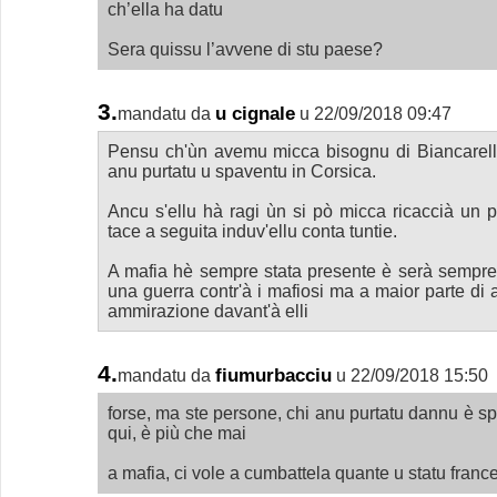
ch’ella ha datu
Sera quissu l’avvene di stu paese?
3.
u cignale
mandatu da
u 22/09/2018 09:47
Pensu ch'ùn avemu micca bisognu di Biancarell
anu purtatu u spaventu in Corsica.
Ancu s'ellu hà ragi ùn si pò micca ricaccià un 
tace a seguita induv'ellu conta tuntie.
A mafia hè sempre stata presente è serà sempre 
una guerra contr'à i mafiosi ma a maior parte di
ammirazione davant'à elli
4.
fiumurbacciu
mandatu da
u 22/09/2018 15:50
forse, ma ste persone, chi anu purtatu dannu è s
qui, è più che mai
a mafia, ci vole a cumbattela quante u statu franc