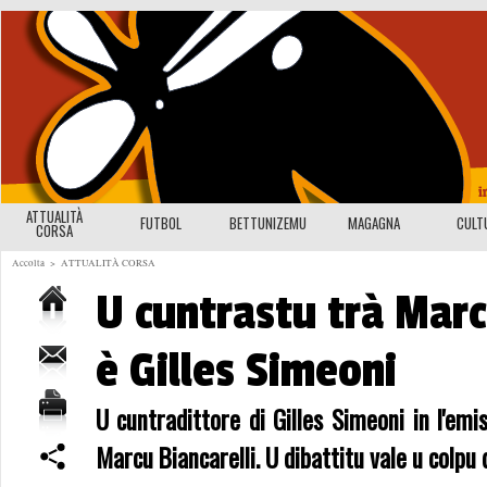
ATTUALITÀ
FUTBOL
BETTUNIZEMU
MAGAGNA
CULT
CORSA
Accolta
>
ATTUALITÀ CORSA
U cuntrastu trà Marc
è Gilles Simeoni
U cuntradittore di Gilles Simeoni in l'em
Marcu Biancarelli. U dibattitu vale u colpu d