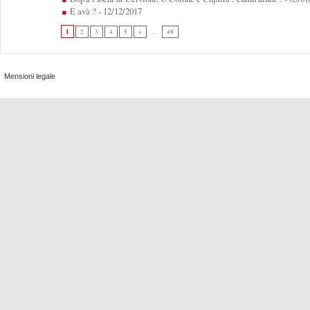
È avà ?
- 12/12/2017
1
2
3
4
5
»
...
48
Mensioni legale