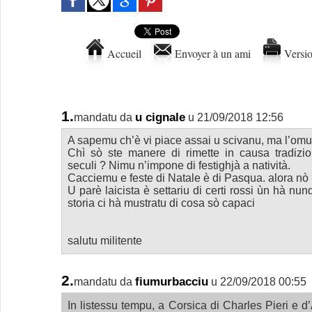
Accueil
Envoyer à un ami
Versio
1.
u cignale
mandatu da
u 21/09/2018 12:56
A sapemu ch’è vi piace assai u scivanu, ma l’om
Chì sò ste manere di rimette in causa tradizio
seculi ? Nimu n’impone di festighjà a natività.
Cacciemu e feste di Natale è di Pasqua. alora nò
U parè laicista è settariu di certi rossi ùn hà nund
storia ci hà mustratu di cosa sò capaci
salutu militente
2.
fiumurbacciu
mandatu da
u 22/09/2018 00:55
In listessu tempu, a Corsica di Charles Pieri e d