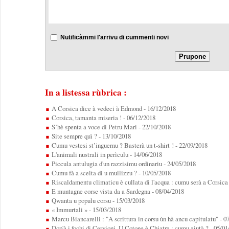
Nutificàmmi l'arrivu di cummenti novi
In a listessa rùbrica :
A Corsica dice à vedeci à Edmond
- 16/12/2018
Corsica, tamanta miseria !
- 06/12/2018
S’hè spenta a voce di Petru Mari
- 22/10/2018
Site sempre quì ?
- 13/10/2018
Cumu vestesi st’inguernu ? Basterà un t-shirt !
- 22/09/2018
L'animali nustrali in perìculu
- 14/06/2018
Piccula antulugia d'un razzisimu ordinariu
- 24/05/2018
Cumu fà a scelta di u mullizzu ?
- 10/05/2018
Riscaldamentu climaticu è cullata di l'acqua : cumu serà a Corsica 
E muntagne corse vista da a Sardegna
- 08/04/2018
Qwanta u populu corsu
- 15/03/2018
« Immurtali »
- 15/03/2018
Marcu Biancarelli : "A scrittura in corsu ùn hà ancu capitulatu"
- 0
Dop'à i fochi di Cervioni, U Cotone è Chjatra : cumu aiutà ?
- 05/01