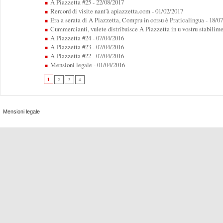
A Piazzetta #25
- 22/08/2017
Rercord di visite nant'à apiazzetta.com
- 01/02/2017
Era a serata di A Piazzetta, Compru in corsu è Praticalingua
- 18/0
Cummercianti, vulete distribuisce A Piazzetta in u vostru stabilime
A Piazzetta #24
- 07/04/2016
A Piazzetta #23
- 07/04/2016
A Piazzetta #22
- 07/04/2016
Mensioni legale
- 01/04/2016
1
2
3
4
Mensioni legale