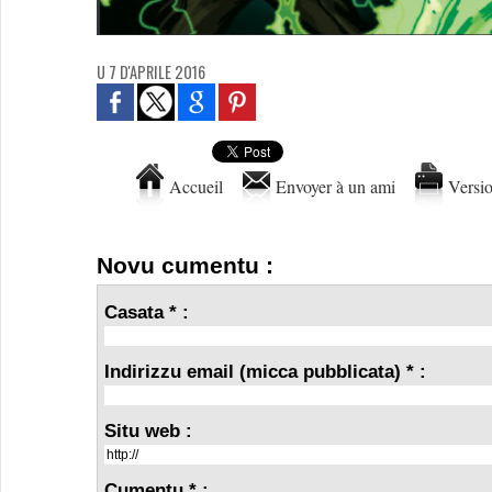
U 7 D'APRILE 2016
Accueil
Envoyer à un ami
Versio
Novu cumentu :
Casata * :
Indirizzu email (micca pubblicata) * :
Situ web :
Cumentu * :