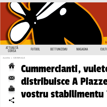
ATTUALITÀ
FUTBOL
BETTUNIZEMU
MAGAGNA
CULT
CORSA
Accolta
>
GIURNALE
Cummercianti, vulet
distribuisce A Piazze
vostru stabilimentu 