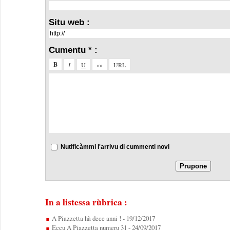
Situ web :
Cumentu * :
Nutificàmmi l'arrivu di cummenti novi
In a listessa rùbrica :
A Piazzetta hà dece anni !
- 19/12/2017
Eccu A Piazzetta numeru 31
- 24/09/2017