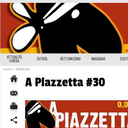
ATTUALITÀ
FUTBOL
BETTUNIZEMU
MAGAGNA
CULT
CORSA
Accolta
>
GIURNALE
A Piazzetta #30