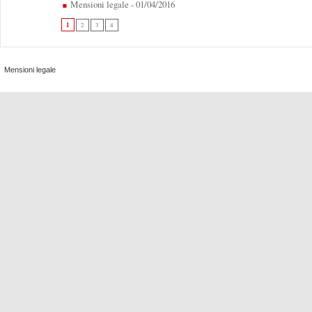
Mensioni legale
- 01/04/2016
1
2
3
4
Mensioni legale