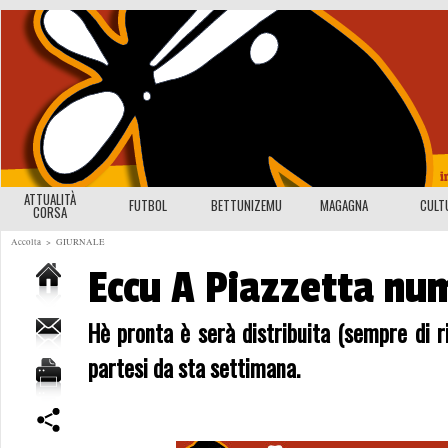
ATTUALITÀ
FUTBOL
BETTUNIZEMU
MAGAGNA
CULT
CORSA
Accolta
>
GIURNALE
Eccu A Piazzetta nu
Hè pronta è serà distribuita (sempre di r
partesi da sta settimana.