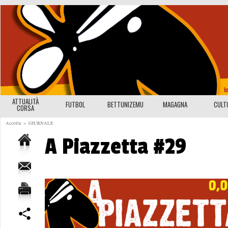
ATTUALITÀ
FUTBOL
BETTUNIZEMU
MAGAGNA
CULT
CORSA
Accolta
>
GIURNALE
A Piazzetta #29