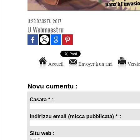
U 23 D'AOSTU 2017
U Webmaestru
Accueil
Envoyer à un ami
Versio
Novu cumentu :
Casata * :
Indirizzu email (micca pubblicata) * :
Situ web :