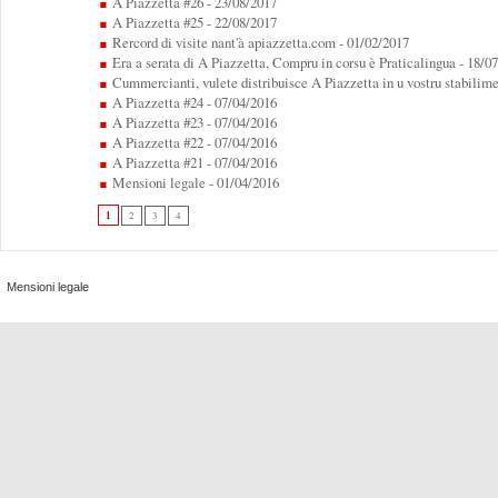
A Piazzetta #26
- 23/08/2017
A Piazzetta #25
- 22/08/2017
Rercord di visite nant'à apiazzetta.com
- 01/02/2017
Era a serata di A Piazzetta, Compru in corsu è Praticalingua
- 18/0
Cummercianti, vulete distribuisce A Piazzetta in u vostru stabilime
A Piazzetta #24
- 07/04/2016
A Piazzetta #23
- 07/04/2016
A Piazzetta #22
- 07/04/2016
A Piazzetta #21
- 07/04/2016
Mensioni legale
- 01/04/2016
1
2
3
4
Mensioni legale