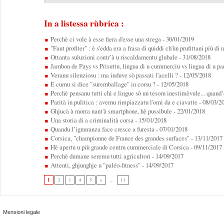
In a listessa rùbrica :
Perchè ci vole à esse fiera d'esse una strega
- 30/01/2019
"Faut profiter" : è s'edda era a frasa di quiddi ch'ùn prufittani più di 
Ottanta suluzioni contr’à u riscaldamentu glubale
- 31/08/2018
Jambon de Pays vs Prisuttu, lingua di u cummerciu vs lingua di u pa
Veranu silenziosu : ma induve sò passati l'acelli ?
- 12/05/2018
È cumu si dice "suremballage" in corsu ?
- 12/05/2018
Perchè pensanu tutti chì e lingue sò un tesoru inestimèvule... quand’
Parità in pulitica : avemu rimpiazzatu l'omi da e ciavatte
- 08/03/2
Ghjucà à morra nant'à smartphone, hè pussibule
- 22/01/2018
Una storia di a criminalità corsa
- 15/01/2018
Quandu l’ignuranza face cresce a furesta
- 07/01/2018
Corsica, "championne de France des grandes surfaces"
- 13/11/2017
Hè apertu u più grande centru cummerciale di Corsica
- 09/11/2017
Perchè dumane seremu tutti agricultori
- 14/09/2017
Attenti, ghjunghje u "paléo-fitness"
- 14/09/2017
1
2
3
4
5
»
...
11
Mensioni legale