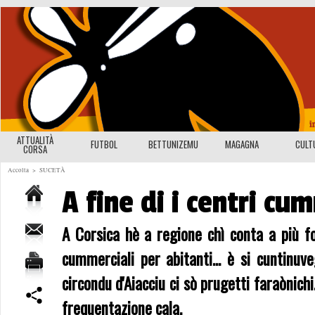
ATTUALITÀ
FUTBOL
BETTUNIZEMU
MAGAGNA
CULT
CORSA
Accolta
>
SUCETÀ
A fine di i centri cum
A Corsica hè a regione chì conta a più fo
cummerciali per abitanti... è si cuntinuv
circondu d'Aiacciu ci sò prugetti faraònichi
frequentazione cala.