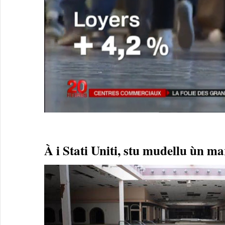
À i Stati Uniti, stu mudellu ùn ma