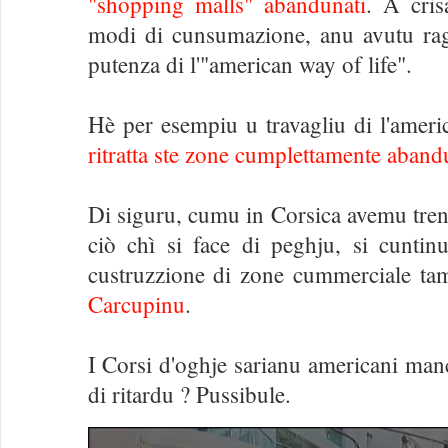
"shopping malls" abandunati
. A cri
modi di cunsumazione, anu avutu rag
putenza di l'"american way of life".
Hè per esempiu u travagliu di l'amer
ritratta ste zone cumplettamente aband
Di siguru, cumu in Corsica avemu trent
ciò chì si face di peghju, si cuntin
custruzzione di zone cummerciale ta
Carcupinu
.
I Corsi d'oghje sarianu americani manc
di ritardu ? Pussibule.