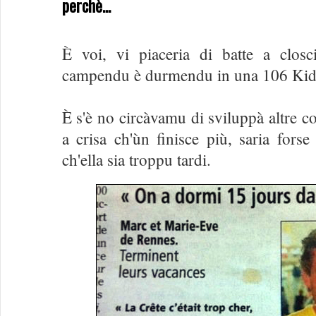
perchè...
È voi, vi piaceria di batte a clos
campendu è durmendu in una 106 Kid
È s'è no circàvamu di sviluppà altre c
a crisa ch'ùn finisce più, saria fors
ch'ella sia troppu tardi.