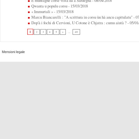
E muntagne corse vista da a Sardegna
- 08/04/2018
Qwanta u populu corsu
- 15/03/2018
« Immurtali »
- 15/03/2018
Marcu Biancarelli : "A scrittura in corsu ùn hà ancu capitulatu"
- 0
Dop'à i fochi di Cervioni, U Cotone è Chjatra : cumu aiutà ?
- 05/01
1
2
3
4
5
»
...
48
Mensioni legale