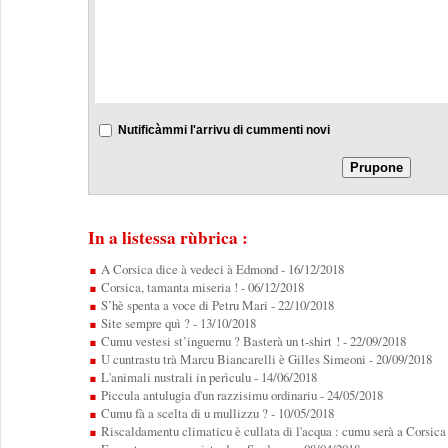
Nutificàmmi l'arrivu di cummenti novi
In a listessa rùbrica :
A Corsica dice à vedeci à Edmond
- 16/12/2018
Corsica, tamanta miseria !
- 06/12/2018
S’hè spenta a voce di Petru Mari
- 22/10/2018
Site sempre quì ?
- 13/10/2018
Cumu vestesi st’inguernu ? Basterà un t-shirt !
- 22/09/2018
U cuntrastu trà Marcu Biancarelli è Gilles Simeoni
- 20/09/2018
L'animali nustrali in perìculu
- 14/06/2018
Piccula antulugia d'un razzisimu ordinariu
- 24/05/2018
Cumu fà a scelta di u mullizzu ?
- 10/05/2018
Riscaldamentu climaticu è cullata di l'acqua : cumu serà a Corsica 