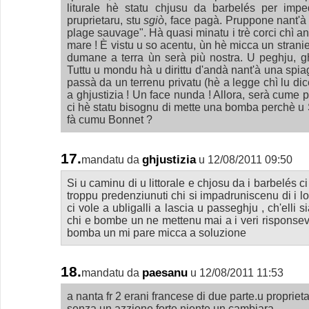
liturale hè statu chjusu da barbelés per imp
pruprietaru, stu
sgiò
, face pagà. Pruppone nant'à In
plage sauvage". Hà quasi minatu i trè corci chì an
mare ! È vistu u so acentu, ùn hè micca un stranie
dumane a terra ùn serà più nostra. U peghju, g
Tuttu u mondu hà u dirittu d'andà nant'à una spia
passà da un terrenu privatu (hè a legge chì lu dic
a ghjustizia ! Un face nunda ! Allora, serà cume per
ci hè statu bisognu di mette una bomba perchè u St
fà cumu Bonnet ?
17.
ghjustizia
mandatu da
u 12/08/2011 09:50
Si u caminu di u littorale e chjosu da i barbelés ci 
troppu predenziunuti chi si impadruniscenu di i lo
ci vole a ubligalli a lascia u passeghju , ch'elli s
chi e bombe un ne mettenu mai a i veri risponsevul
bomba un mi pare micca a soluzione
18.
paesanu
mandatu da
u 12/08/2011 11:53
a nanta fr 2 erani francese di due parte.u propriet
senza un azzione forte niente un cambiara