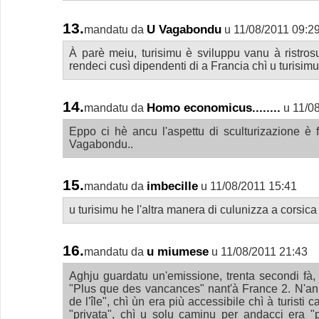
13.
U Vagabondu
mandatu da
u 11/08/2011 09:2
À parè meiu, turisimu è sviluppu vanu à ristros
rendeci cusì dipendenti di a Francia chì u turisimu
14.
Homo economicus........
mandatu da
u 11/0
Eppo ci hè ancu l'aspettu di sculturizazione è f
Vagabondu..
15.
imbecille
mandatu da
u 11/08/2011 15:41
u turisimu he l'altra manera di culunizza a corsica
16.
u miumese
mandatu da
u 11/08/2011 21:43
Aghju guardatu un'emissione, trenta secondi fà, 
"Plus que des vancances" nant'à France 2. N'an
de l'île", chì ùn era più accessibile chì à turisti c
"privata", chì u solu caminu per andacci era "