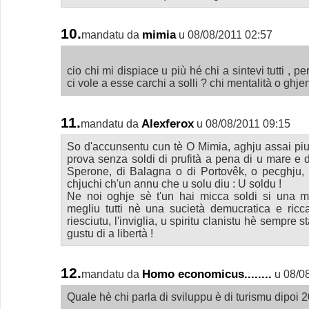
10.
mimia
mandatu da
u 08/08/2011 02:57
cio chi mi dispiace u più hé chi a sintevi tutti , 
ci vole a esse carchi a solli ? chi mentalità o ghjen
11.
Alexferox
mandatu da
u 08/08/2011 09:15
So d'accunsentu cun tè O Mimia, aghju assai piu 
prova senza soldi di prufità a pena di u mare e di
Sperone, di Balagna o di Portovêk, o pecghju, p
chjuchi ch'un annu che u solu diu : U soldu !
Ne noi oghje sè t'un hai micca soldi si una 
megliu tutti nè una sucietà demucratica e ric
riesciutu, l'inviglia, u spiritu clanistu hè sempre s
gustu di a libertà !
12.
Homo economicus........
mandatu da
u 08/0
Quale hè chi parla di sviluppu è di turismu dipoi 