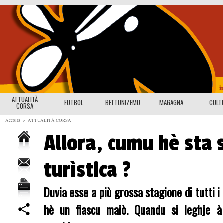
ATTUALITÀ
FUTBOL
BETTUNIZEMU
MAGAGNA
CULT
CORSA
Accolta
>
ATTUALITÀ CORSA
Allora, cumu hè sta 
turìstica ?
Duvia esse a più grossa stagione di tutti i
hè un fiascu maiò. Quandu si leghje à 