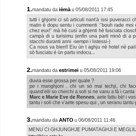
1.
ièmà
mandatu da
u 05/08/2011 17:45
tutti i ghjorni ci sò articuli nant'à issi puveracci 
matin è dopu sentu i cummenti :"bouh rade moi c
chez eux!" mà hè cusì a ghjenti hè fusciata closc
campà di u turisimu (enfin una parti minò di a p
stacchi duranti anni -sempri i listessi-)
Ca nous va bien!! Eiu ùn t aghju nè hotel nè pai
sò fusciatu è ùn partu indocu...
2.
estrimei
mandatu da
u 05/08/2011 19:06
duvia esse grossa per quale ?
pe i manghjoni , chi un sò mai techji, chi fa
quand'elli so cherchi a soli si ne vanu a fà i canta
Marc e Marie Eve de Rennes
, aete fattu bè! i vost
tantu i soli che v'aete spesu qui , un seranu tantu g
3.
ANTO
mandatu da
u 06/08/2011 11:46
MENU CI GHJUNGHJE PUMATAGHJI E MEGLIU