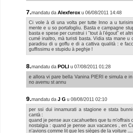
7.
Alexferox
mandatu da
u 06/08/2011 14:48
Ci vole à di una volta per tutte Inno a u turisi
mente e u so portafogliu. Basta e campagne stupi
basta e spese per cunstrui i "tout à l'égout" et altr
cumé inaltro, mà turisti basta. Vidia sta mane u 
paradisu di u goffu e di a cattiva qualità : e faccie
guffissimu e stupidu à peghje !
8.
POLI
mandatu da
u 07/08/2011 01:28
e allora vi pare bella Vanina PIERI e simula e in
no avemu st annu
9.
J G
mandatu da
u 08/08/2011 02:10
per ssi dui innamurati a stagione e stata bunni
cantà :
quand je pense aux cacahuettes que tu m'offrais 
nostalgia : quand je pense aux vacances , en Co
n'avions comme lit que les sièges de la voiture ......