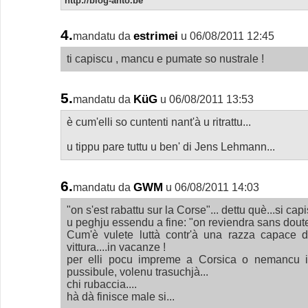
http://blog-anto.be
4.
estrimei
mandatu da
u 06/08/2011 12:45
ti capiscu , mancu e pumate so nustrale !
5.
KüG
mandatu da
u 06/08/2011 13:53
è cum'elli so cuntenti nant'à u ritrattu...
u tippu pare tuttu u ben' di Jens Lehmann...
6.
GWM
mandatu da
u 06/08/2011 14:03
"on s'est rabattu sur la Corse"... dettu què...si capis
u peghju essendu a fine: "on reviendra sans doute
Cum'è vulete luttà contr'à una razza capace d
vittura....in vacanze !
per elli pocu impreme a Corsica o nemancu 
pussibule, volenu trasuchjà...
chi rubaccia....
hà dà finisce male si...