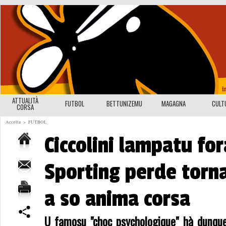
ATTUALITÀ
FUTBOL
BETTUNIZEMU
MAGAGNA
CULT
CORSA
Accolta
>
FUTBOL
Ciccolini lampatu for
Sporting perde torn
a so anima corsa
U famosu "choc psychologique" hà dunque