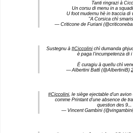
Tanti ringrazi à Cic
Un corsu di menu in a squadr
U foot mudernu hè in traccia di v
"A Corsica chì smari
— Criticone de Furiani (@criticoneba
Sustegnu à
#Ciccolini
chì dumanda ghjuca
è paga l'incumpetenza di i 
È curagiu à quellu chì vene
— Albertini Battì (@AlbertiniB)
#Ciccolini
, le siège ejectable d'un avion
comme Printant d'une absence de trav
question des 9...
— Vincent Gambini (@vingambin