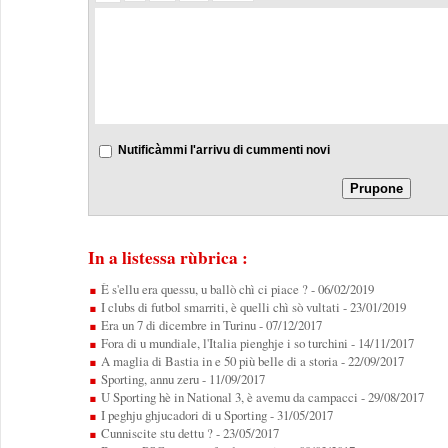
Nutificàmmi l'arrivu di cummenti novi
In a listessa rùbrica :
È s'ellu era quessu, u ballò chì ci piace ?
- 06/02/2019
I clubs di futbol smarriti, è quelli chì sò vultati
- 23/01/2019
Era un 7 di dicembre in Turinu
- 07/12/2017
Fora di u mundiale, l'Italia pienghje i so turchini
- 14/11/2017
A maglia di Bastia in e 50 più belle di a storia
- 22/09/2017
Sporting, annu zeru
- 11/09/2017
U Sporting hè in National 3, è avemu da campacci
- 29/08/2017
I peghju ghjucadori di u Sporting
- 31/05/2017
Cunniscite stu dettu ?
- 23/05/2017