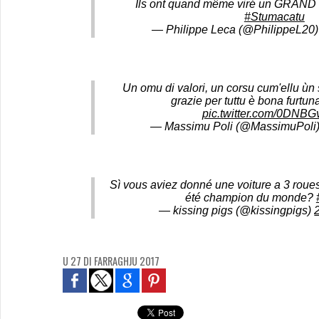
Ils ont quand même viré un GRA
#Stumacatu
— Philippe Leca (@PhilippeL20
Un omu di valori, un corsu cum'ellu ùn 
grazie per tuttu è bona furtun
pic.twitter.com/0DNBG
— Massimu Poli (@MassimuPoli
Sì vous aviez donné une voiture a 3 roues
été champion du monde?
— kissing pigs (@kissingpigs)
U 27 DI FARRAGHJU 2017