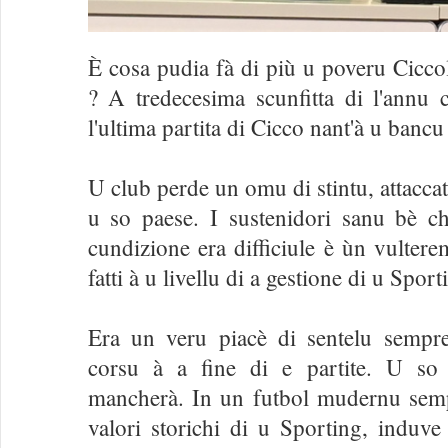
È cosa pudia fà di più u poveru Ciccol
? A tredecesima scunfitta di l'annu 
l'ultima partita di Cicco nant'à u bancu 
U club perde un omu di stintu, attaccat
u so paese. I sustenidori sanu bè chì
cundizione era difficiule è ùn vultere
fatti à u livellu di a gestione di u Sport
Era un veru piacè di sentelu sempre
corsu à a fine di e partite. U so 
mancherà. In un futbol mudernu semp
valori storichi di u Sporting, induve 