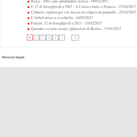
Barça - PSG, una sprufundata storica
- 09/03/2017
U 27 di ferraghju di u 1967 : A Corsica batte a Francia
- 27/02/2017
Cahuzac espulsu per avè messu un colpu à un pannellu
- 25/02/2017
U futbol attacca u cerbellu
- 16/02/2017
Furiani, 12 di ferraghju di u 2011
- 13/02/2017
Quandu e scimie eranu i ghjucatori di Bastia
- 31/01/2017
1
2
3
4
5
»
...
14
Mensioni legale