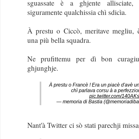
sguassate è a ghjente allisciate, 
siguramente qualchissia chì sdicìa.
À prestu o Ciccò, meritave megliu, 
una più bella squadra.
Ne prufittemu per dì bon curagi
ghjunghje.
À prestu o Francè ! Era un piacè d'avè un
chì parlava corsu à a perfezzi
pic.twitter.com/140AK
— memoria di Bastia (@memoriadiba
Nant'à Twitter ci sò stati parechji missa