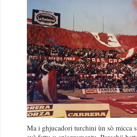
Ma i ghjucadori turchini ùn sò micca s
avè fattu u spiazzamentu. Parechji batte