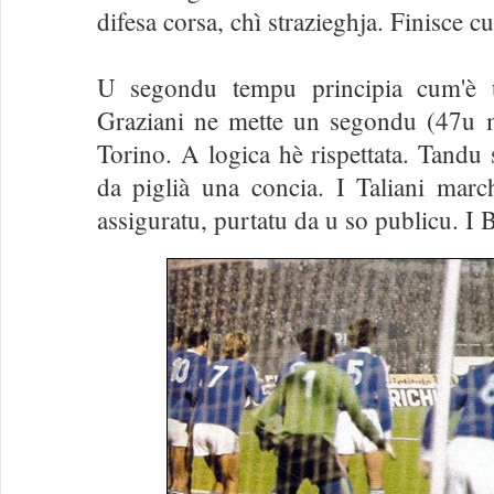
difesa corsa, chì strazieghja. Finisce 
U segondu tempu principia cum'è u
Graziani ne mette un segondu (47u 
Torino. A logica hè rispettata. Tandu 
da piglià una concia. I Taliani marc
assiguratu, purtatu da u so publicu. I B