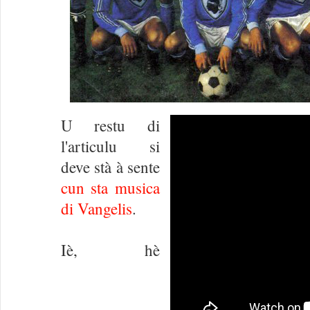
U restu di
l'articulu si
deve stà à sente
cun sta musica
di Vangelis
.
Iè, hè