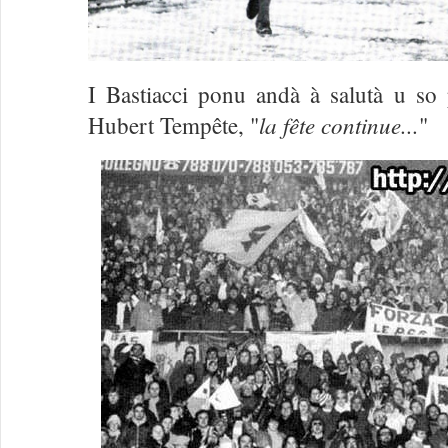
I Bastiacci ponu andà à salutà u so 
la fête continue...
Hubert Tempête, "
"