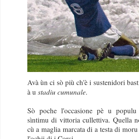
Avà ùn ci sò più ch'è i sustenidori bast
stadiu cumunale
à u
.
Sò poche l'occasione pè u populu
sìntimu di vittoria cullettiva. Quella 
cù a maglia marcata di a testa di moru 
l'ochji di i Corsi.