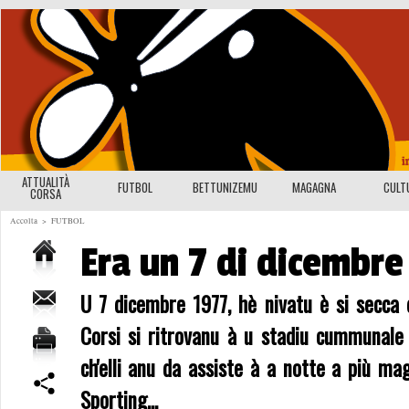
ATTUALITÀ
FUTBOL
BETTUNIZEMU
MAGAGNA
CULT
CORSA
Accolta
>
FUTBOL
Era un 7 di dicembre
U 7 dicembre 1977, hè nivatu è si secca d
Corsi si ritrovanu à u stadiu cummunale
ch'elli anu da assiste à a notte a più mag
Sporting...