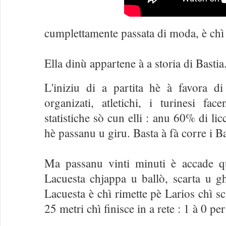
cumplettamente passata di moda, è chì 
Ella dinù appartene à a storia di Bastia
L'iniziu di a partita hè à favora di
organizati, atletichi, i turinesi f
statistiche sò cun elli : anu 60% di licc
hè passanu u giru. Basta à fà corre i Ba
Ma passanu vinti minuti è accade q
Lacuesta chjappa u ballò, scarta u g
Lacuesta è chì rimette pè Larios chì s
25 metri chì finisce in a rete : 1 à 0 per