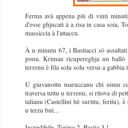
Ferma avà appena più di vinti minut
d'esse ghjucati à a risa in casa soia, 
massiccia à l'attaccu.
À u minutu 67, i Bastiacci sò assaltati
ponu. Krimau ricupereghja un ballò
terrenu è fila solu solu versu a gabbia t
U giuvanottu maruccanu chì nimu cun
traversa tuttu u terrenu, si ritova di pe
talianu (Castellini hè surtitu, feritu)
u terzu but...
Incredibile, Torino 2, Bastia 3 !