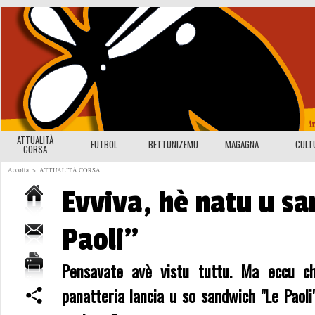
ATTUALITÀ
FUTBOL
BETTUNIZEMU
MAGAGNA
CULT
CORSA
Accolta
>
ATTUALITÀ CORSA
Evviva, hè natu u sa
Paoli"
Pensavate avè vistu tuttu. Ma eccu c
panatteria lancia u so sandwich "Le Paoli"