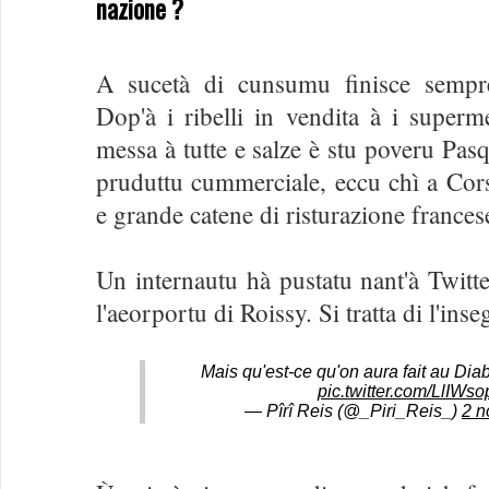
nazione ?
A sucetà di cunsumu finisce sempre
Dop'à i ribelli in vendita à i superm
messa à tutte e salze è stu poveru Pas
pruduttu cummerciale, eccu chì a Corsi
e grande catene di risturazione frances
Un internautu hà pustatu nant'à Twitter
l'aeorportu di Roissy. Si tratta di l'in
Mais qu'est-ce qu'on aura fait au Diab
pic.twitter.com/LlIWs
— Pîrî Reis (@_Piri_Reis_)
2 n