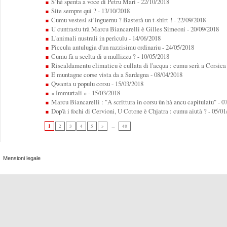
S’hè spenta a voce di Petru Mari
- 22/10/2018
Site sempre quì ?
- 13/10/2018
Cumu vestesi st’inguernu ? Basterà un t-shirt !
- 22/09/2018
U cuntrastu trà Marcu Biancarelli è Gilles Simeoni
- 20/09/2018
L'animali nustrali in perìculu
- 14/06/2018
Piccula antulugia d'un razzisimu ordinariu
- 24/05/2018
Cumu fà a scelta di u mullizzu ?
- 10/05/2018
Riscaldamentu climaticu è cullata di l'acqua : cumu serà a Corsica 
E muntagne corse vista da a Sardegna
- 08/04/2018
Qwanta u populu corsu
- 15/03/2018
« Immurtali »
- 15/03/2018
Marcu Biancarelli : "A scrittura in corsu ùn hà ancu capitulatu"
- 0
Dop'à i fochi di Cervioni, U Cotone è Chjatra : cumu aiutà ?
- 05/01
1
2
3
4
5
»
...
48
Mensioni legale