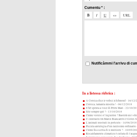
Cumentu * :
Nutificàmmi l'arrivu di cu
In a listessa rùbrica :
A Corsica dice à vedeci à Edmond
- 16/12/
Corsica, tamanta miseria !
- 06/12/2018
S’hè spenta a voce di Petru Mari
- 22/10/20
Site sempre quì ?
- 13/10/2018
Cumu vestesi st’inguernu ? Basterà un t-shir
U cuntrastu trà Marcu Biancarelli è Gilles 
L'animali nustrali in perìculu
- 14/06/2018
Piccula antulugia d'un razzisimu ordinariu
Cumu fà a scelta di u mullizzu ?
- 10/05/20
Riscaldamentu climaticu è cullata di l'acqua