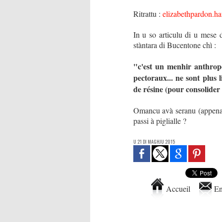
Ritrattu :
elizabethpardon.ha
In u so articulu di u mese d
stàntara di Bucentone chì :
"c'est un menhir anthropo
pectoraux... ne sont plus l
de résine (pour consolider 
Omancu avà seranu (appena) p
passi à piglialle ?
U 21 DI MAGHJU 2015
Accueil
En