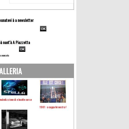
unatevi à a newsletter
à nant'à A Piazzetta
a avanzata
ALLERIA
maledizzione di e buatte corse
1981 : a cuppa hè nostra !