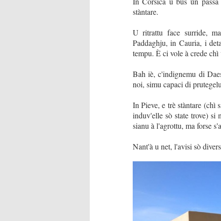
In Corsica u bus ùn passa 
stàntare.
U ritrattu face surride, 
Paddaghju, in Cauria, i deta
tempu. È ci vole à crede chì
Bah iè, c'indignemu di Daes
noi, simu capaci di prutegel
In Pieve, e trè stàntare (ch
induv'elle sò state trove) s
sianu à l'agrottu, ma forse s
Nant'à u net, l'avisi sò diver