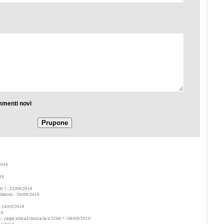
mmenti novi
2018
18
t !
- 22/09/2018
Simeoni
- 20/09/2018
- 24/05/2018
18
 : cumu serà a Corsica in u 2100 ?
- 08/05/2018