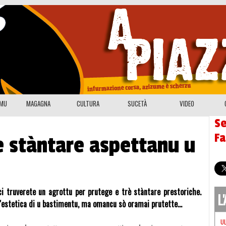
EMU
MAGAGNA
CULTURA
SUCETÀ
VIDEO
Se
F
e stàntare aspettanu u
ci truverete un agrottu per prutege e trè stàntare prestoriche.
L
à l'estetica di u bastimentu, ma omancu sò oramai prutette...
U