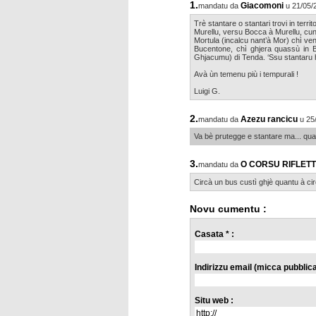
1.
Giacomoni
mandatu da
u 21/05/
Trè stantare o stantari trovi in terr
Murellu, versu Bocca à Murellu, cun
Mortula (incalcu nant’à Mor) chì ven
Bucentone, chì ghjera quassù in 
Ghjacumu) di Tenda. ‘Ssu stantaru h
Avà ùn temenu più i tempurali !
Luigi G.
2.
Azezu rancicu
mandatu da
u 25
Va bè prutegge e stantare ma... q
3.
O CORSU RIFLETT
mandatu da
Circà un bus custì ghjè quantu à circ
Novu cumentu :
Casata * :
Indirizzu email (micca pubblicat
Situ web :