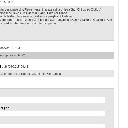
2015 08:25
itoriu cumunale di A Pieve messi in piazza di a chjesa San Chirgu (o Quilicu):
fina di A Pieve cun Casta di Santu Petru di Tenda.
e da A Mortula, quaiò in centru di a piaghja di Nebbiu.
Bucentone monte vicinu à a bocca San Ghjabicu (San Ghjapicu, Saiabicu, San
è statu rottu quandu l’anu falatu in paese.
/05/2015 17:34
uandu passa u bus?
I
u 26/05/2015 09:45
à un bus in Perpetuu l’aliveti o in Bus tanicu.
a) * :