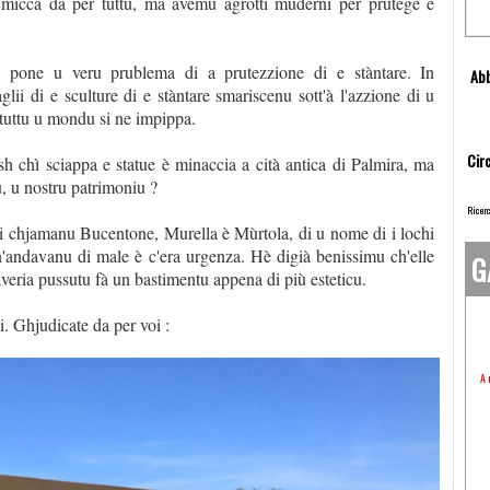
micca da per tuttu, ma avemu agrotti muderni per prutege e
ma pone u veru prublema di a prutezzione di e stàntare. In
Abb
glii di e sculture di e stàntare smariscenu sott'à l'azzione di u
 tuttu u mondu si ne impippa.
Circ
h chì sciappa e statue è minaccia a cità antica di Palmira, ma
u, u nostru patrimoniu ?
Ricerc
ì si chjamanu Bucentone, Murella è Mùrtola, di u nome di i lochi
i n'andavanu di male è c'era urgenza. Hè digià benissimu ch'elle
G
'averia pussutu fà un bastimentu appena di più esteticu.
si. Ghjudicate da per voi :
A 