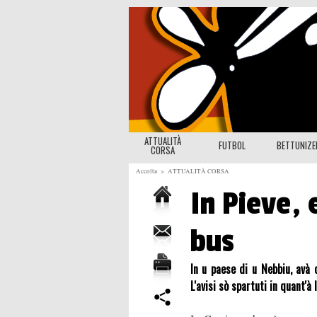
ATTUALITÀ
FUTBOL
BETTUNIZ
CORSA
Accolta
>
ATTUALITÀ CORSA
In Pieve, 
bus
In u paese di u Nebbiu, avà 
L'avisi sò spartuti in quant'