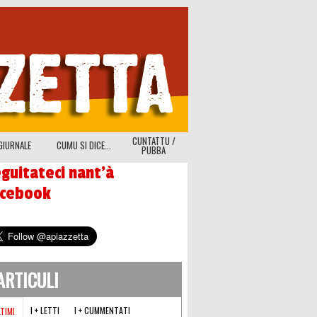
CUNTATTU /
GIURNALE
CUMU SI DICE...
PUBBA
guitateci nant'à
acebook
'ARTICULI
I + LETTI
I + CUMMENTATI
LTIMI