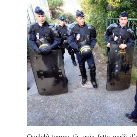
Qualchì tempu fà, avia fattu parlà d