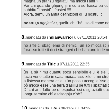
magnà un pranzu rigalatu, mà micca l'altri ?
Vai chi quandu ghjunghjini cù a so frasca pà cum
subbitu "i nostri" i frusteri !!!!
Alora, demu un'antra definizioni di "u nostru" :
nostru,a
aghjettivu
, quellu chi t'hà i soldi come n
8.
indianwarrior
mandatu da
u 07/11/2011 20:54
ho zitte ci sbagliemu di nemici, un so micca sti d
fora...so tutti sti ricci strangeri chi sbarcanu inde
9.
Titic
mandatu da
u 07/11/2011 22:35
ùn la sà nimu quantu socu sensibile eiu, è s'ell
facia vene tutte in casa meia... Issu zitellu mi st
a listessa manera ch'eiu ùn possu accoglie 'sse 
pò micca esse una terra d'asiliu pè tutti i spatriati
Dì chì anu fattu bè di espulsà 'ssi disgraziatti q
longu termine chì escitoghju c'hè?
10.
J G
mandatu da
u 08/11/2011 04:39