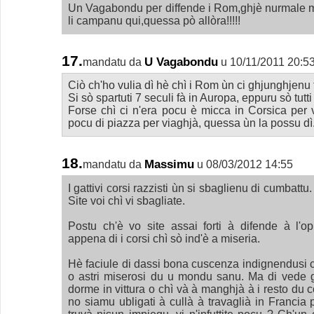
Un Vagabondu per diffende i Rom,ghjè nurmale ma
li campanu qui,quessa pò allòra!!!!!
17.
U Vagabondu
mandatu da
u 10/11/2011 20:5
Ciò ch'ho vulia dì hè chì i Rom ùn ci ghjunghjenu 
Si sò spartuti 7 seculi fà in Auropa, eppuru sò tut
Forse chì ci n'era pocu è micca in Corsica per 
pocu di piazza per viaghjà, quessa ùn la possu dì
18.
Massimu
mandatu da
u 08/03/2012 14:55
I gattivi corsi razzisti ùn si sbaglienu di cumbattu
Site voi chì vi sbagliate.
Postu ch'è vo site assai forti à difende à l'op
appena di i corsi chì sò ind'è a miseria.
Hè faciule di dassi bona cuscenza indignendusi c
o astri miserosi du u mondu sanu. Ma di vede g
dorme in vittura o chì và à manghjà à i resto du 
no siamu ubligati à cullà à travaglià in Francia