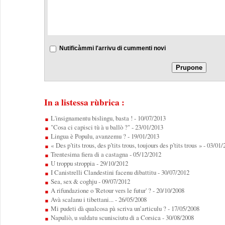
Nutificàmmi l'arrivu di cummenti novi
In a listessa rùbrica :
L'insignamentu bislingu, basta !
- 10/07/2013
"Cosa ci capisci tù à u ballò ?"
- 23/01/2013
Lingua è Populu, avanzemu ?
- 19/01/2013
« Des p’tits trous, des p’tits trous, toujours des p’tits trous »
- 03/01/
Trentesima fiera di a castagna
- 05/12/2012
U troppu stroppia
- 29/10/2012
I Canistrelli Clandestini facenu dibattitu
- 30/07/2012
Sea, sex & coghju
- 09/07/2012
A rifundazione o 'Retour vers le futur' ?
- 20/10/2008
Avà scalanu i tibettani...
- 26/05/2008
Mi pudeti dà qualcosa pà scriva un’articulu ?
- 17/05/2008
Napuliò, u suldatu scunisciutu di a Corsica
- 30/08/2008