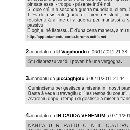
pinsata assai - troppu - prisente ind'è noi.
Si dice chì in a seconda guerra mundiale, ci era, 
1 % di resistenti (parlu di i veri resistenti, m
resistenti à a fine di a guerra per muntàssi a se
passivu !
È oghje, hè listessu. È d'una certa manera, simu tut
http://appuntamentu-corsu.forums-actifs.net
2.
U Vagabondu
mandatu da
u 06/11/2011 21:38
Stu disprezzu ver'di i povari hè una vergogna.
3.
picciaghjolu
mandatu da
u 06/11/2011 21:44
Cuminciemu per gestisce a miseria in i nostri paesi
Basta à vede u travagliu di "les restos du coeur"...
Avaremu dopu u tempu di gestisce a miseria franc
4.
IN CAUDA VENENUM
mandatu da
u 07/11/20
NANT'A U RITRATTU CI N'HE QUATTRU