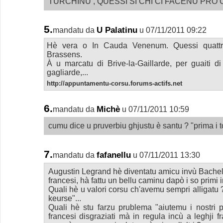
TURCHINU , QUESSI SI CHI CI FACENU PRO 
5.
U Palatinu
mandatu da
u 07/11/2011 09:22
Hè vera o In Cauda Venenum. Quessi quattru
Brassens.
À u marcatu di Brive-la-Gaillarde, per guaiti d
gagliarde,...
http://appuntamentu-corsu.forums-actifs.net
6.
Michè
mandatu da
u 07/11/2011 10:59
cumu dice u pruverbiu ghjustu è santu ? "prima i toi, 
7.
fafanellu
mandatu da
u 07/11/2011 13:30
Augustin Legrand hè diventatu amicu invù Bachelot
francesi, hà fattu un bellu caminu dapò i so primi int
Quali hè u valori corsu ch'avemu sempri alligatu ? 
keurse"...
Quali hè stu farzu prublema "aiutemu i nostri p
francesi disgraziati mà in regula incù a leghji fr