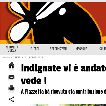
ATTUALITÀ
FUTBOL
BETTUNIZEMU
MAGAGNA
CULT
CORSA
Accolta
>
TRIBUNA DI I LETTORI AZEZI
Indignate vi è andate
vede !
A Piazzetta hà ricevutu sta cuntribuzione d