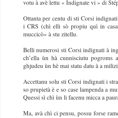
votu à avè lettu « Indignate vi » di St
Ottanta per centu di sti Corsi indignati
i CRS (chì elli sò propiu quì in cas
muccicò» à stu zitellu.
Belli numerosi sti Corsi indignati à in
ch’ella ùn hà cunnisciutu pogroms 
ghjudeu ùn hè mai statu datu à a milizi
Accettanu solu sti Corsi indignati i st
so prupietà è e so case lampenda a mun
Quessi sì chì ùn li facenu micca a paura 
Ma, avà chì ci pensu, possu forse rame