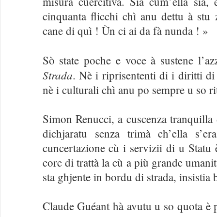
misura cuercitiva. Sia cum’ella sia,
cinquanta flicchi chì anu dettu à stu z
cane di quì ! Ùn ci ai da fà nunda ! »
Sò state poche e voce à sustene l’a
Strada
. Nè i riprisententi di i diritti d
nè i culturali chì anu po sempre u so ri
Simon Renucci, a cuscenza tranquilla d
dichjaratu senza trimà ch’ella s’era
cuncertazione cù i servizii di u Statu 
core di trattà la cù a più grande umani
sta ghjente in bordu di strada, insistia
Claude Guéant hà avutu u so quota è p