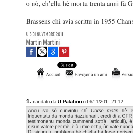
o nò, ch’ellu hè mortu trenta anni fà 
Brassens chì avia scrittu in 1955 Ch
U 6 DI NUVEMBRE 2011
Martin Martini
Accueil
Envoyer à un ami
Versio
1.
U Palatinu
mandatu da
u 06/11/2011 21:12
Ancu s'o sò cunvintu chì
Corse matin
hè es
friquentatu da monda riazziunarii, eredi di a CFR 
testimonenu monda cummenti sott'à l'articuli), è
nisun valore per mè, è à i mio ochji, ùn vale nunda
Di sicuru, u prublemu hè ch'ella hà forse riprisen