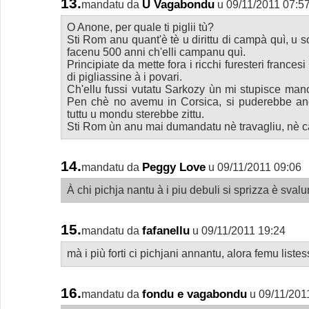
13.
U Vagabondu
mandatu da
u 09/11/2011 07:5
O Anone, per quale ti piglii tù?
Sti Rom anu quant'è tè u dirittu di campà quì, u s
facenu 500 anni ch'elli campanu quì.
Principiate da mette fora i ricchi furesteri francesi
di pigliassine à i povari.
Ch'ellu fussi vutatu Sarkozy ùn mi stupisce mancu p
Pen chè no avemu in Corsica, si puderebbe anc
tuttu u mondu sterebbe zittu.
Sti Rom ùn anu mai dumandatu nè travagliu, nè ca
14.
Peggy Love
mandatu da
u 09/11/2011 09:06
À chi pichja nantu à i piu debuli si sprizza è sval
15.
fafanellu
mandatu da
u 09/11/2011 19:24
mà i più forti ci pichjani annantu, alora femu listes
16.
fondu e vagabondu
mandatu da
u 09/11/201