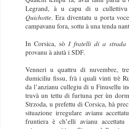
Legrand, à u capu di u cullettiv
Quichotte
. Era diventatu u porta voce 
campavanu fora, sottu à una tenda nantu
I fratelli di a strada
In Corsica, sò
provanu à aiutà i SDF.
Venneri u quattru di nuvembre, tre
dumiciliu fissu, frà i quali vinti trè 
da l’anzianu cullegiu di u Finusellu i
truvà un tettu di furtuna per ùn dorm
Strzoda, u prefettu di Corsica, hà preci
situazione irregulare avianu accettat
fruntiera è ch’elli avianu accettatu