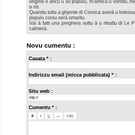
origine o ancu u so populu, m'arreca u vomitu, hè
o nò.
Quandu tutta a ghjente di Corsica averà u listessu
populu corsu serà smaritu.
Vai à fatti una preghera sottu à u ritrattu di Le P
calmerà.
Novu cumentu :
Casata * :
Indirizzu email (micca pubblicata) * :
Situ web :
Cumentu * :