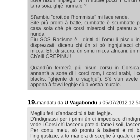
truvà nisun impiegu, vi n'infuttite pocu ? Ch'un
tarra soia, ghjè nurmale ?
St'ambiu "droit de l'hommiste" mi face rende.
Site più pronti à batte, cumbatte è scumbatte 
casa soia chè pè corsi miserosi chì patenu a 
nunda.
Eiu SOS Racisme è i diritti di l'omu li pisciu i
disprezzati, dicenu chì ùn si pò inghjuliacci c
micca. Eh, di sicuru, ùn simu micca africani, ùn m
Ch'elli CREPINU !
Quand'ùn fermerà più nisun corsu in Corsica
annant'à a sorte di i corci rom, i corci arabi, i 
blacks, "ghjente di u viaghju"). S'è v'un avet
appena à favvi leghje cù a vostra murale.
19.
U Vagabondu
mandatu da
u 05/07/2012 12:5
Megliu ferii d'andacci tù à fatti leghje.
D'indignassi per i primi ùn ci impedisce d'indigna
vede i Corsi chì lascenu pate di fame i soii, lascenu
Per contu meiu, sò prontu à battemi è mi b
l'inghjustizie, a to manera di sceglie à quale ci