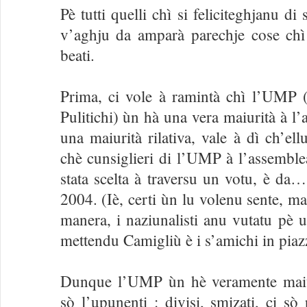
Pè tutti quelli chì si feliciteghjanu di 
v’aghju da amparà parechje cose ch
beati.
Prima, ci vole à ramintà chì l’UMP 
Pulitichi) ùn hà una vera maiurità à 
una maiurità rilativa, vale à dì ch’el
chè cunsiglieri di l’UMP à l’assemble
stata scelta à traversu un votu, è da… 
2004. (Iè, certi ùn lu volenu sente, ma
manera, i naziunalisti anu vutatu pè 
mettendu Camigliù è i s’amichi in piaz
Dunque l’UMP ùn hè veramente maiuri
sò l’upunenti : divisi, smizati, ci sò