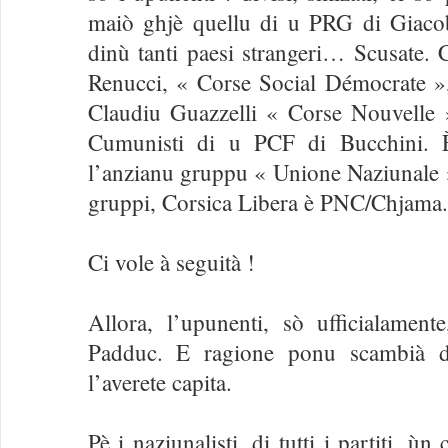
maiò ghjè quellu di u PRG di Giacob
dinù tanti paesi strangeri… Scusate.
Renucci, « Corse Social Démocrate 
Claudiu Guazzelli « Corse Nouvelle »
Cumunisti di u PCF di Bucchini. È 
l’anzianu gruppu « Unione Naziunale »
gruppi, Corsica Libera è PNC/Chjama.
Ci vole à seguità !
Allora, l’upunenti, sò ufficialamente,
Padduc. E ragione ponu scambià d’
l’averete capita.
Pè i naziunalisti, di tutti i partiti, 