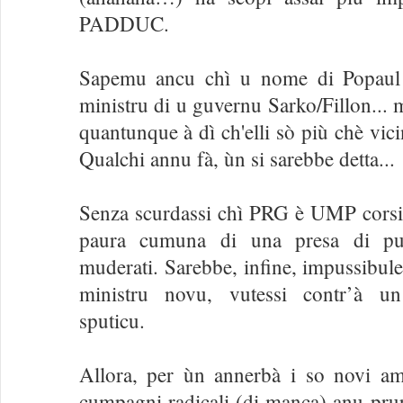
PADDUC.
Sapemu ancu chì u nome di Popaul 
ministru di u guvernu Sarko/Fillon... 
quantunque à dì ch'elli sò più chè vi
Qualchi annu fà, ùn si sarebbe detta...
Senza scurdassi chì PRG è UMP corsi s
paura cumuna di una presa di pute
muderati. Sarebbe, infine, impussibule
ministru novu, vutessi contr’à un
sputicu.
Allora, per ùn annerbà i so novi amic
cumpagni radicali (di manca) anu pru