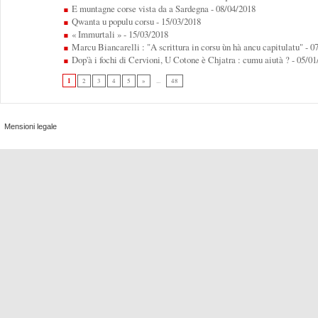
E muntagne corse vista da a Sardegna
- 08/04/2018
Qwanta u populu corsu
- 15/03/2018
« Immurtali »
- 15/03/2018
Marcu Biancarelli : "A scrittura in corsu ùn hà ancu capitulatu"
- 0
Dop'à i fochi di Cervioni, U Cotone è Chjatra : cumu aiutà ?
- 05/01
1
2
3
4
5
»
...
48
Mensioni legale