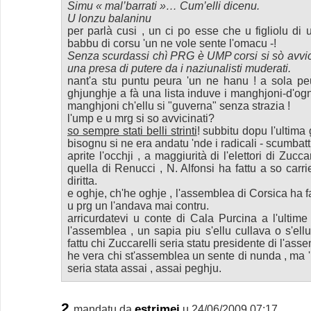
Simu « mal’barrati »… Cum’elli dicenu.
U lonzu balaninu
per parlà cusi , un ci po esse che u figliolu di
babbu di corsu 'un ne vole sente l'omacu -!
Senza scurdassi chì PRG è UMP corsi si sò avvic
una presa di putere da i naziunalisti muderati.
nant'a stu puntu peura 'un ne hanu ! a sola peu
ghjunghje a fà una lista induve i manghjoni-d'ogni
manghjoni ch'ellu si "guverna" senza strazia !
l'ump e u mrg si so avvicinati?
so sempre stati belli strinti
! subbitu dopu l'ultima
bisognu si ne era andatu 'nde i radicali - scumba
aprite l'occhji , a maggiurità di l'elettori di Zucca
quella di Renucci , N. Alfonsi ha fattu a so car
diritta.
e oghje, ch'he oghje , l'assemblea di Corsica ha fat
u prg un l'andava mai contru.
arricurdatevi u conte di Cala Purcina a l'ultime
l'assemblea , un sapia piu s'ellu cullava o s'ellu
fattu chi Zuccarelli seria statu presidente di l'ass
he vera chi st'assemblea un sente di nunda , ma
seria stata assai , assai peghju.
2.
estrimei
mandatu da
u 24/06/2009 07:17