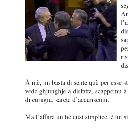
s
An
l
d
s
pe
ri
di
À mè, mi basta di sente què per esse s
vede ghjunghje a disfatta, scappemu à 
di curagiu, sarete d’accunsentu.
Ma l’affare ùn hè cusì simplice, è ùn s