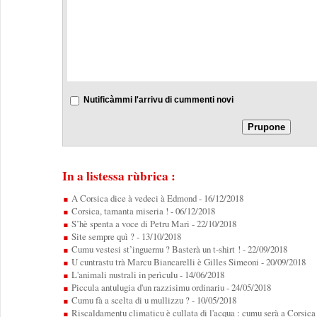
Nutificàmmi l'arrivu di cummenti novi
In a listessa rùbrica :
A Corsica dice à vedeci à Edmond
- 16/12/2018
Corsica, tamanta miseria !
- 06/12/2018
S’hè spenta a voce di Petru Mari
- 22/10/2018
Site sempre quì ?
- 13/10/2018
Cumu vestesi st’inguernu ? Basterà un t-shirt !
- 22/09/2018
U cuntrastu trà Marcu Biancarelli è Gilles Simeoni
- 20/09/2018
L'animali nustrali in perìculu
- 14/06/2018
Piccula antulugia d'un razzisimu ordinariu
- 24/05/2018
Cumu fà a scelta di u mullizzu ?
- 10/05/2018
Riscaldamentu climaticu è cullata di l'acqua : cumu serà a Corsica 