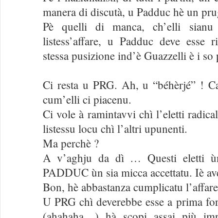
manera di discutà, u Padduc hè un pru
Pè quelli di manca, ch’elli sianu
listess’affare, u Padduc deve esse r
stessa pusizione ind’è Guazzelli è i so 
Ci resta u PRG. Ah, u “béhèrjé” ! Ca
cum’elli ci piacenu.
Ci vole à ramintavvi chì l’eletti radica
listessu locu chì l’altri upunenti.
Ma perchè ?
A v’aghju da dì … Questi eletti ù
PADDUC ùn sia micca accettatu. Iè ave
Bon, hè abbastanza cumplicatu l’affare
U PRG chì deverebbe esse a prima for
(ahahaha…) hà scopi assai più imp