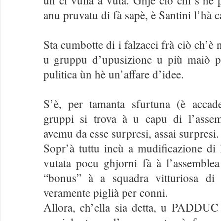
ùn ci vulia à vutà. Ghjè ciò chì s’hè p
anu pruvatu di fà sapè, è Santini l’hà c
Sta cumbotte di i falzacci frà ciò ch’
u gruppu d’upusizione u più maiò pa
pulitica ùn hè un’affare d’idee.
S’è, per tamanta sfurtuna (è accade
gruppi si trova à u capu di l’asse
avemu da esse surpresi, assai surpresi.
Sopr’à tuttu incù a mudificazione di l
vutata pocu ghjorni fà à l’assemblea
“bonus” à a squadra vitturiosa di 
veramente piglià per conni.
Allora, ch’ella sia detta, u PADDUC