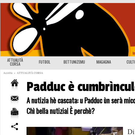
ATTUALITÀ
FUTBOL
BETTUNIZEMU
MAGAGNA
CULT
CORSA
Accolta
>
ATTUALITÀ CORSA
Padduc è cumbrìncul
A nutizia hè cascata: u Padduc ùn serà mic
Chì bella nutizia! È perchè?
Di