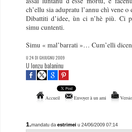
assai luntanu d’esse mortu, è facenu 
ch’ellu sia adupratu l’annu chì vene o 
Dibattiti d’idee, ùn ci n’hè più. Ci p
simu cuntenti.
Simu « mal’barrati »… Cum’elli dicen
U 24 DI GHJUGNU 2009
U lonzu balaninu
Accueil
Envoyer à un ami
Versio
1.
estrimei
mandatu da
u 24/06/2009 07:14