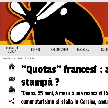
ATTUALITÀ
FUTBOL
BETTUNIZEMU
MAGAGNA
CULT
CORSA
Accolta
>
ATTUALITÀ CORSA
"Quotas" francesi : 
stampà ?
"Donna, 55 anni, à mezu à una mansa di Co
cumunutarisimu si stalla in Corsica, anc