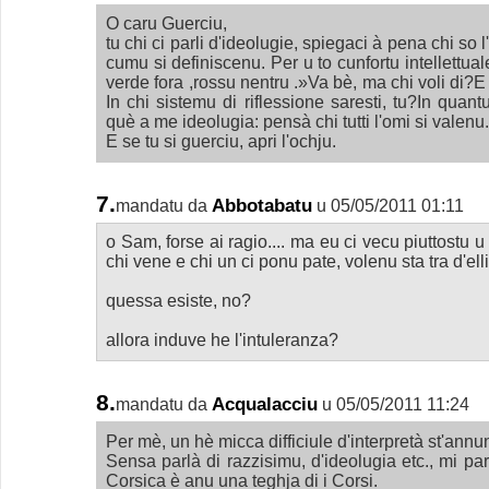
O caru Guerciu,
tu chi ci parli d'ideolugie, spiegaci à pena chi so 
cumu si definiscenu. Per u to cunfortu intellettuale
verde fora ,rossu nentru .»Va bè, ma chi voli di
In chi sistemu di riflessione saresti, tu?In qua
què a me ideolugia: pensà chi tutti l'omi si valenu.
E se tu si guerciu, apri l'ochju.
7.
Abbotabatu
mandatu da
u 05/05/2011 01:11
o Sam, forse ai ragio.... ma eu ci vecu piuttostu 
chi vene e chi un ci ponu pate, volenu sta tra d'el
quessa esiste, no?
allora induve he l'intuleranza?
8.
Acqualacciu
mandatu da
u 05/05/2011 11:24
Per mè, un hè micca difficiule d'interpretà st'annu
Sensa parlà di razzisimu, d'ideolugia etc., mi pa
Corsica è anu una teghja di i Corsi.