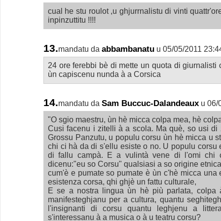
cual he stu roulot ,u ghjurrnalistu di vinti quattr'o
inpinzuttitu !!!!
13.
abbambanatu
mandatu da
u 05/05/2011 23:4
24 ore ferebbi bè di mette un quota di giurnalisti
ùn capiscenu nunda à a Corsica
14.
Sam Buccuc-Dalandeaux
mandatu da
u 06/
"O sgio maestru, ùn hè micca colpa mea, hè colpa d
Cusi facenu i zitelli à a scola. Ma què, so usi di z
Grossu Panzutu, u populu corsu ùn hè micca u sta
chi ci hà da di s'ellu esiste o no. U populu corsu
di fallu campà. E a vulintà vene di l'omi chi
dicenu:"eu so Corsu" qualsiasi a so origine etni
cum'è e pumate so pumate è ùn c'hè micca una 
esistenza corsa, qhi ghjè un fattu culturale,
E se a nostra lingua ùn hè più parlata, colpa à 
manifesteghjanu per a cultura, quantu seghiteghj
l'insignanti di corsu quantu leghjenu a litte
s'interessanu à a musica o à u teatru corsu?