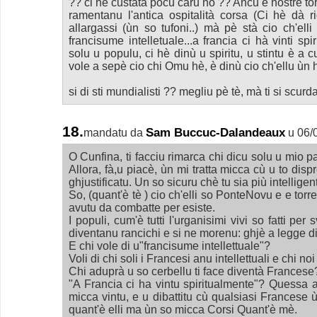
?? ci hè custata pocu caru no ?? Ancu e nostre tor
ramentanu l'antica ospitalità corsa (Ci hè dà ri
allargassi (ùn so tufoni..) mà pè stà cio ch'elli 
francisume intelletuale...a francia ci hà vinti sp
solu u populu, ci hè dinù u spiritu, u stintu è a c
vole a sepè cio chi Omu hè, è dinù cio ch'ellu ùn h
si di sti mundialisti ?? megliu pè tè, mà ti si scurdat
18.
Sam Buccuc-Dalandeaux
mandatu da
u 06/
O Cunfina, ti facciu rimarca chi dicu solu u mio 
Allora, fà,u piacè, ùn mi tratta micca cù u to dis
ghjustificatu. Un so sicuru chè tu sia più intelligen
So, (quant'è tè ) cio ch'elli so PonteNovu e e torre 
avutu da combatte per esiste.
I populi, cum'è tutti l'urganisimi vivi so fatti per
diventanu rancichi e si ne morenu: ghjè a legge di
E chi vole di u"francisume intellettuale"?
Voli di chi soli i Francesi anu intellettuali e chi n
Chi aduprà u so cerbellu ti face diventà Francese
"A Francia ci ha vintu spiritualmente"? Quessa a
micca vintu, e u dibattitu cù qualsiasi Francese
quant'è elli ma ùn so micca Corsi Quant'è mè.