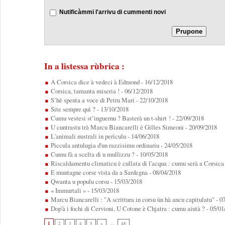
Nutificàmmi l'arrivu di cummenti novi
In a listessa rùbrica :
A Corsica dice à vedeci à Edmond
- 16/12/2018
Corsica, tamanta miseria !
- 06/12/2018
S’hè spenta a voce di Petru Mari
- 22/10/2018
Site sempre quì ?
- 13/10/2018
Cumu vestesi st’inguernu ? Basterà un t-shirt !
- 22/09/2018
U cuntrastu trà Marcu Biancarelli è Gilles Simeoni
- 20/09/2018
L'animali nustrali in perìculu
- 14/06/2018
Piccula antulugia d'un razzisimu ordinariu
- 24/05/2018
Cumu fà a scelta di u mullizzu ?
- 10/05/2018
Riscaldamentu climaticu è cullata di l'acqua : cumu serà a Corsica 
E muntagne corse vista da a Sardegna
- 08/04/2018
Qwanta u populu corsu
- 15/03/2018
« Immurtali »
- 15/03/2018
Marcu Biancarelli : "A scrittura in corsu ùn hà ancu capitulatu"
- 0
Dop'à i fochi di Cervioni, U Cotone è Chjatra : cumu aiutà ?
- 05/01
1
2
3
4
5
»
...
48