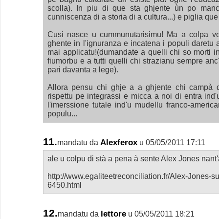
scolla). In piu di que sta ghjente ùn po manc
cunniscenza di a storia di a cultura...) e piglia qu
Cusi nasce u cummunutarisimu! Ma a colpa ve
ghente in l'ignuranza e incatena i populi daretu 
mai applicatu!(dumandate a quelli chi so morti i
fiumorbu e a tutti quelli chi strazianu sempre anc'
pari davanta a lege).
Allora pensu chi ghje a a ghjente chi campà qu
rispettu pe integrassi e micca a noi di entra in
l'imerssione tutale ind'u mudellu franco-ameri
populu...
11.
Alexferox
mandatu da
u 05/05/2011 17:11
ale u colpu di stà a pena à sente Alex Jones nant
http://www.egaliteetreconciliation.fr/Alex-Jones-
6450.html
12.
lettore
mandatu da
u 05/05/2011 18:21