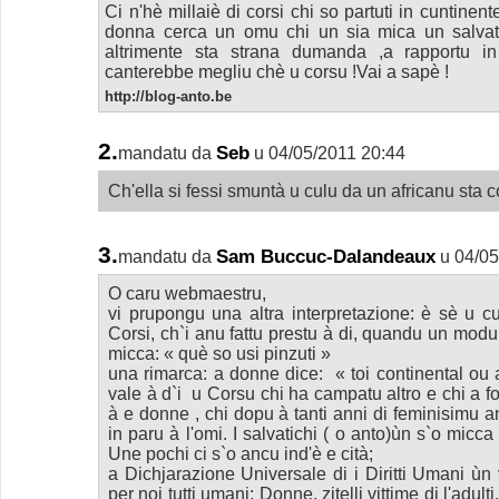
Ci n'hè millaiè di corsi chi so partuti in cuntinent
donna cerca un omu chi un sia mica un salvat
altrimente sta strana dumanda ,a rapportu in 
canterebbe megliu chè u corsu !Vai a sapè !
http://blog-anto.be
2.
Seb
mandatu da
u 04/05/2011 20:44
Ch'ella si fessi smuntà u culu da un africanu sta c
3.
Sam Buccuc-Dalandeaux
mandatu da
u 04/05
O caru webmaestru,
vi prupongu una altra interpretazione: è sè u c
Corsi, ch`i anu fattu prestu à di, quandu un mod
micca: « què so usi pinzuti »
una rimarca: a donne dice: « toi continental ou 
vale à d`i u Corsu chi ha campatu altro e chi a fo
à e donne , chi dopu à tanti anni di feminisimu an
in paru à l'omi. I salvatichi ( o anto)ùn s`o micca
Une pochi ci s`o ancu ind'è e cità;
a Dichjarazione Universale di i Diritti Umani ùn
per noi tutti umani: Donne, zitelli vittime di l'adul