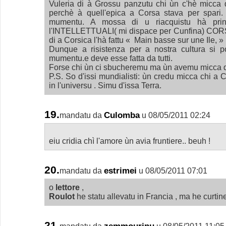
Vuleria di à Grossu panzutu chi ùn c'hè micca da
perchè à quell'epica a Corsa stava per spari.
mumentu. A mossa di u riacquistu hà princ
l'INTELLETTUALI( mi dispace per Cunfina) CORSI
di a Corsica l'hà fattu « Main basse sur une Ile, » 
Dunque a risistenza per a nostra cultura si p
mumentu.e deve esse fatta da tutti.
Forse chi ùn ci sbucheremu ma ùn avemu micca d'
P.S. So d'issi mundialisti: ùn credu micca chi a 
in l'universu . Simu d'issa Terra.
19.
Culomba
mandatu da
u 08/05/2011 02:24
eiu cridia chì l'amore ùn avia fruntiere.. beuh !
20.
estrimei
mandatu da
u 08/05/2011 07:01
o
lettore
,
Roulot
he statu allevatu in Francia , ma he curtin
21.
zemmourinu