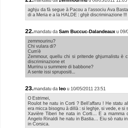
mandatu da
u 08/05/2011 11:05
aghju da fà segue à Pacou a l'associu Ava Basta
di a Meria e a la HALDE : ghjè discriminazione !!!
22.
Sam Buccuc-Dalandeaux
mandatu da
u 09/
zemmourinu?
Chi vulara di?
Cum'è
Zemmour, quellu chi si pritende ghjurnalistu è 
discriminazione et
Murrinu u summere di babbone?
A sente issi sprupositi...
23.
leo
mandatu da
u 10/05/2011 23:51
O Estrimei,
Roulot he natu in Corti ? Bell'affaru ! He statu 
era micca bisognu à dillà : si leghje, si vede, e si 
Xavière Tiberi he nata in Corti… E a mamma d
Angelo Rinaldi he natu in Bastia… Eiu sò natu in
in Corsica.