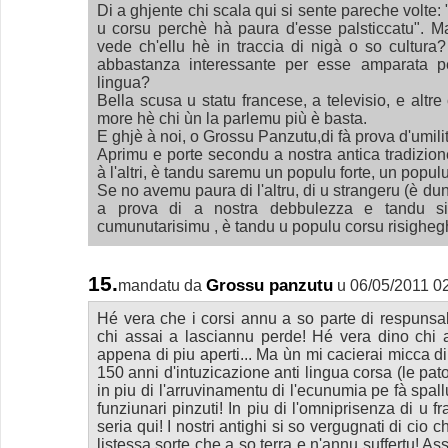
Di a ghjente chi scala qui si sente pareche volte:
u corsu perchè hà paura d'esse palsticcatu". Ma
vede ch'ellu hè in traccia di nigà o so cultura
abbastanza interessante per esse amparata pe
lingua?
Bella scusa u statu francese, a televisio, e altre
more hè chi ùn la parlemu più è basta.
E ghjè à noi, o Grossu Panzutu,di fà prova d'umilità 
Aprimu e porte secondu a nostra antica tradizion
à l'altri, è tandu saremu un populu forte, un populu 
Se no avemu paura di l'altru, di u strangeru (è d
a prova di a nostra debbulezza e tandu s
cumunutarisimu , è tandu u populu corsu risighegh
15.
Grossu panzutu
mandatu da
u 06/05/2011 0
Hé vera che i corsi annu a so parte di respunsabi
chi assai a lasciannu perde! Hé vera dino chi 
appena di piu aperti... Ma ùn mi cacierai micca di
150 anni d'intuzicazione anti lingua corsa (le pato
in piu di l'arruvinamentu di l'ecunumia pe fà spallu
funziunari pinzuti! In piu di l'omniprisenza di u 
seria qui! I nostri antighi si so vergugnati di cio 
listessa sorte che a so terra e n'annu suffertu! Assa