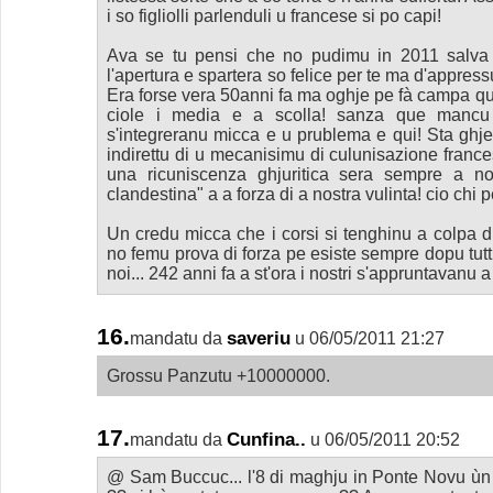
i so figliolli parlenduli u francese si po capi!
Ava se tu pensi che no pudimu in 2011 salva
l'apertura e spartera so felice per te ma d'appressu
Era forse vera 50anni fa ma oghje pe fà campa q
ciole i media e a scolla! sanza que mancu i
s'integreranu micca e u prublema e qui! Sta ghje
indirettu di u mecanisimu di culunisazione franc
una ricuniscenza ghjuritica sera sempre a n
clandestina" a a forza di a nostra vulinta! cio chi
Un credu micca che i corsi si tenghinu a colpa d
no femu prova di forza pe esiste sempre dopu tuttu
noi... 242 anni fa a st'ora i nostri s'appruntavanu 
16.
saveriu
mandatu da
u 06/05/2011 21:27
Grossu Panzutu +10000000.
17.
Cunfina..
mandatu da
u 06/05/2011 20:52
@ Sam Buccuc... l'8 di maghju in Ponte Novu ùn se