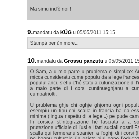
Ma simu ind'è noi !
9.
KÜG
mandatu da
u 05/05/2011 15:15
Stampà per ùn more...
10.
Grossu panzutu
mandatu da
u 05/05/2011 1
O Sam, a u mio parre u prublema e simplice: A
micca cunsideratu cume populu da a lege frances
populu! ancu s'ellu c'hé statu a culunizazione di l'
a maio parte di i corsi cuntinueghjanu a cuns
cumpatriotti.
U prublema ghje chi oghje ghjornu ogni populu
esempiu un tipu chi scalla in francia ha da ess
minima (lingua rispettu di a lege...) pe pude cam
In corsica st'integrazione hé lasciata a a so
prutezione ufficiale di l'usi e i fatti suciali nostri
scalla qui fermeranu stranieri a l'oghji di i corsi (
pe bagnu culturale ùn esiste piu! ogne l'educaz