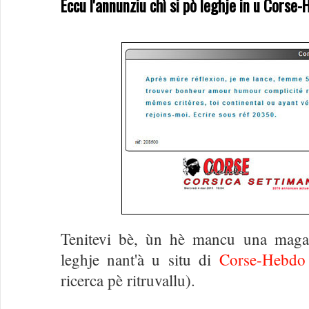
Eccu l'annunziu chì si pò leghje in u Corse-
Tenitevi bè, ùn hè mancu una maga
leghje nant'à u situ di
Corse-Hebdo
ricerca pè ritruvallu).