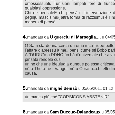
omossessuali, Tunisiani lampati fore di frunti
qualsiasi oppressione.
Chi ne pensateE chi pensà di l'intervenzione 
peghju mascisimu( altra forma di razzismu) è l'in
manera di pensà.
4.
U guerciu di Marseglia....
mandatu da
u 04/0
O Sam sta donna cerca un omu incu l'idee belle f
l'affare d'apressu à mè.. pensi cume sti Bobo parig
A "DUDU"o a DDHC ùn hà d'universale che a vulintà
pinsata rendela cusi.
ùn hè che une ideulugia dunque po essa criticata 
nè a Thorà nè i Vangeli nè u Coranu...chi elli di
causa.
5.
mighé denisò
mandatu da
u 05/05/2011 01:12
ùn manca più chè "CORSICOS S'ABSTENIR"
6.
Sam Buccuc-Dalandeaux
mandatu da
u 05/05