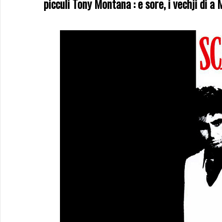
picculi Tony Montana : e sore, i vechji di a