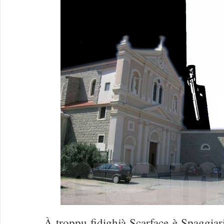
À troppu fidighjà Scarface è Spaggiari 