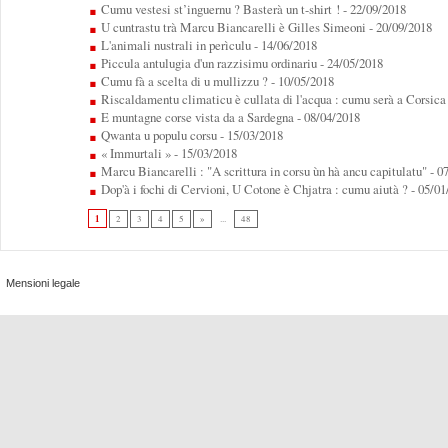
Cumu vestesi st’inguernu ? Basterà un t-shirt !
- 22/09/2018
U cuntrastu trà Marcu Biancarelli è Gilles Simeoni
- 20/09/2018
L'animali nustrali in perìculu
- 14/06/2018
Piccula antulugia d'un razzisimu ordinariu
- 24/05/2018
Cumu fà a scelta di u mullizzu ?
- 10/05/2018
Riscaldamentu climaticu è cullata di l'acqua : cumu serà a Corsica 
E muntagne corse vista da a Sardegna
- 08/04/2018
Qwanta u populu corsu
- 15/03/2018
« Immurtali »
- 15/03/2018
Marcu Biancarelli : "A scrittura in corsu ùn hà ancu capitulatu"
- 0
Dop'à i fochi di Cervioni, U Cotone è Chjatra : cumu aiutà ?
- 05/01
1
2
3
4
5
»
...
48
Mensioni legale