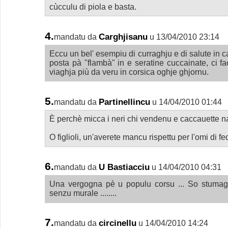
cùcculu di piola e basta.
4.
Carghjisanu
mandatu da
u 13/04/2010 23:14
Eccu un bel' esempiu di curraghju e di salute in 
posta pà "flambà" in e seratine cuccainate, ci f
viaghja più da veru in corsica oghje ghjornu.
5.
Partinellincu
mandatu da
u 14/04/2010 01:44
È perchè micca i neri chi vendenu e caccauette n
O figlioli, un'averete mancu rispettu per l'omi di f
6.
U Bastiacciu
mandatu da
u 14/04/2010 04:31
Una vergogna pè u populu corsu ... So stumag
senzu murale ........
7.
circinellu
mandatu da
u 14/04/2010 14:24