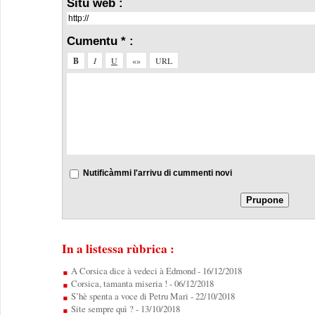
Situ web :
Cumentu * :
Nutificàmmi l'arrivu di cummenti novi
In a listessa rùbrica :
A Corsica dice à vedeci à Edmond
- 16/12/2018
Corsica, tamanta miseria !
- 06/12/2018
S’hè spenta a voce di Petru Mari
- 22/10/2018
Site sempre quì ?
- 13/10/2018