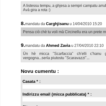
A listessu tempu, a ghjesa a sempri campatu arru
Avà gira a rota :)
8.
Carghjisanu
mandatu da
u 14/04/2010 15:20
Pensa ciò chè tu voli mà Circinellu era un prete mi
9.
Ahmed Zavìa
mandatu da
u 27/04/2010 22:10
Ùn hè micca "Scarfaccia" ch'elli c'hanu g
vergogna...serìa piutostu "Scaravazzi"...
Novu cumentu :
Casata * :
Indirizzu email (micca pubblicata) * :