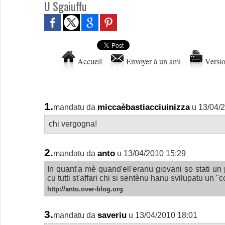
U Sgaiuffu
Accueil
Envoyer à un ami
Versio
1.
miccaèbastiacciuinizza
mandatu da
u 13/04/
chi vergogna!
2.
anto
mandatu da
u 13/04/2010 15:29
In quant'a mè quand'ell'eranu giovani so stati u
cu tutti st'affari chi si sentènu hanu svilupatu un "c
http://anto.over-blog.org
3.
saveriu
mandatu da
u 13/04/2010 18:01