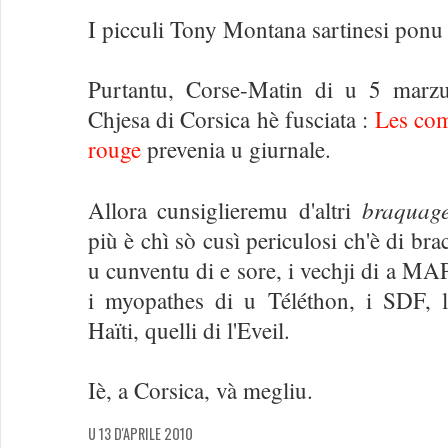
I picculi Tony Montana sartinesi ponu e
Purtantu, Corse-Matin di u 5 marzu
Chjesa di Corsica hè fusciata :
Les com
rouge
prevenia u giurnale.
braquag
Allora cunsiglieremu d'altri
più è chì sò cusì periculosi ch'è di bra
u cunventu di e sore, i vechji di a MA
i myopathes di u Téléthon, i SDF, l
Haïti, quelli di l'Eveil.
Iè, a Corsica, và megliu.
U 13 D'APRILE 2010