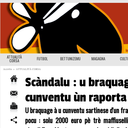
ATTUALITÀ
FUTBOL
BETTUNIZEMU
MAGAGNA
CULT
CORSA
Accolta
>
ATTUALITÀ CORSA
Scàndalu : u braqua
cunventu ùn raporta
U braquage à u cunventu sartinese d'un fra
pocu : solu 2000 euro pè trè maffiusell