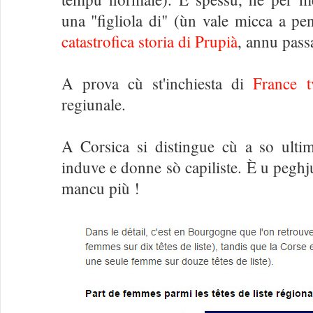
una "figliola di" (ùn vale micca a pen
catastrofica storia di Prupià
, annu pass
A prova cù st'inchiesta di
France t
regiunale.
A Corsica si distingue cù a so ulti
induve e donne sò capiliste. È u peghju
mancu più !