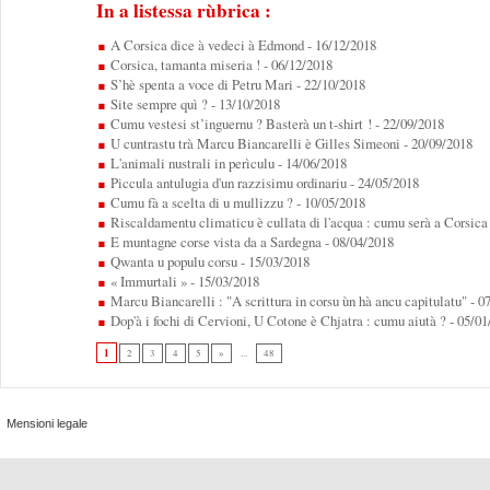
In a listessa rùbrica :
A Corsica dice à vedeci à Edmond
- 16/12/2018
Corsica, tamanta miseria !
- 06/12/2018
S’hè spenta a voce di Petru Mari
- 22/10/2018
Site sempre quì ?
- 13/10/2018
Cumu vestesi st’inguernu ? Basterà un t-shirt !
- 22/09/2018
U cuntrastu trà Marcu Biancarelli è Gilles Simeoni
- 20/09/2018
L'animali nustrali in perìculu
- 14/06/2018
Piccula antulugia d'un razzisimu ordinariu
- 24/05/2018
Cumu fà a scelta di u mullizzu ?
- 10/05/2018
Riscaldamentu climaticu è cullata di l'acqua : cumu serà a Corsica 
E muntagne corse vista da a Sardegna
- 08/04/2018
Qwanta u populu corsu
- 15/03/2018
« Immurtali »
- 15/03/2018
Marcu Biancarelli : "A scrittura in corsu ùn hà ancu capitulatu"
- 0
Dop'à i fochi di Cervioni, U Cotone è Chjatra : cumu aiutà ?
- 05/01
1
2
3
4
5
»
...
48
Mensioni legale