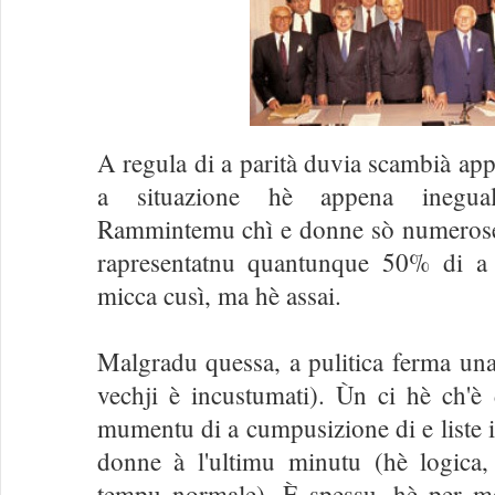
A regula di a parità duvia scambià app
a situazione hè appena ineguali
Rammintemu chì e donne sò numerose n
rapresentatnu quantunque 50% di a
micca cusì, ma hè assai.
Malgradu quessa, a pulitica ferma una 
vechji è incustumati). Ùn ci hè ch'è
mumentu di a cumpusizione di e liste i
donne à l'ultimu minutu (hè logica,
tempu normale). È spessu, hè per m