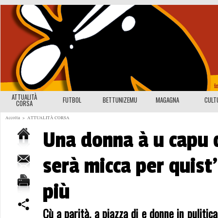
ATTUALITÀ
FUTBOL
BETTUNIZEMU
MAGAGNA
CULT
CORSA
Accolta
>
ATTUALITÀ CORSA
Una donna à u capu d
serà micca per quist
più
Cù a parità, a piazza di e donne in pulitica