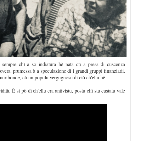
sempre chì a so indiatura hè nata cù a presa di cuscenza
povera, prumessa à a speculazione di i grandi gruppi finanziarii,
muribonde, cù un populu vergugnosu di ciò ch'ellu hè.
idità. È si pò dì ch'ellu era antivistu, postu chì stu custatu vale