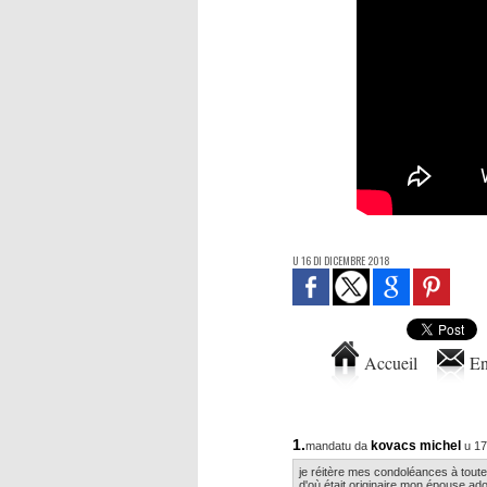
U 16 DI DICEMBRE 2018
Accueil
En
1.
kovacs michel
mandatu da
u 17
je réitère mes condoléances à toute
d'où était originaire mon épouse a