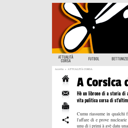
ATTUALITÀ
FUTBOL
BETTUNIZ
CORSA
Accolta
>
ATTUALITÀ CORSA
A Corsica 
Hè un librone di a storia d
vita pulitica corsa di st'ulti
Cumu riassume in qualchì f
l'affare di e prove nucleari
unu di i primi à avè datu una