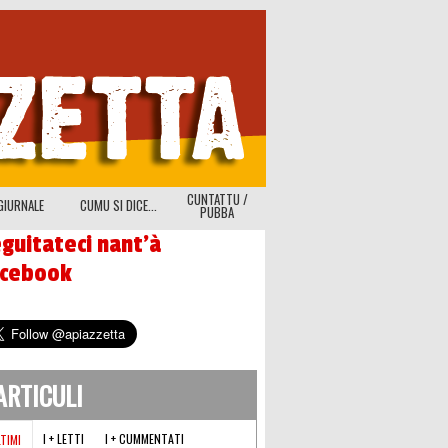
CUNTATTU /
GIURNALE
CUMU SI DICE...
PUBBA
guitateci nant'à
acebook
'ARTICULI
I + LETTI
I + CUMMENTATI
LTIMI