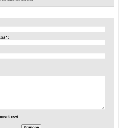
a) * :
mmenti novi