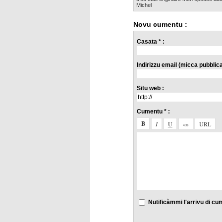
Michel
Novu cumentu :
Casata * :
Indirizzu email (micca pubblicat
Situ web :
Cumentu * :
Nutificàmmi l'arrivu di cu