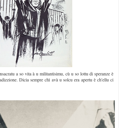
cratu a so vita à u militantisimu, cù u so lottu di speranze è
tradizzione. Dicia sempre chì avà u solcu era apertu è ch'ellu ci