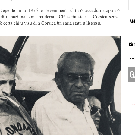
epeille in u 1975 è l'evenimenti chì sò accaduti dopu sò
 di u naziunalisimu mudernu. Chì saria stata a Corsica senza
Abb
 certa chì u visu di a Corsica ùn saria statu u listessu.
Circ
Ricerc
G
A 