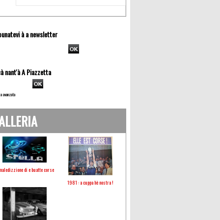
unatevi à a newsletter
à nant'à A Piazzetta
a avanzata
ALLERIA
maledizzione di e buatte corse
1981 : a cuppa hè nostra !