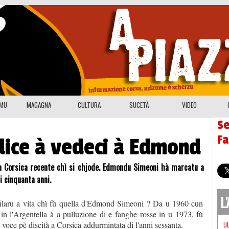
EMU
MAGAGNA
CULTURA
SUCETÀ
VIDEO
Se
F
dice à vedeci à Edmond
i a Corsica recente chì si chjode. Edmondu Simeoni hà marcatu a
mi cinquanta anni.
L
ilaru a vita chì fù quella d'Edmond Simeoni ? Da u 1960 cun
e in l'Argentella à a pulluzione di e fanghe rosse in u 1973, fù
 voce pè discità a Corsica addurmintata di l'anni sessanta.
U