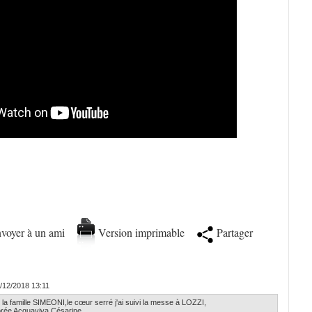
voyer à un ami
Version imprimable
Partager
/12/2018 13:11
 la famille SIMEONI,le cœur serré j'ai suivi la messe à LOZZI,
dorée Acquaviva Césarine.