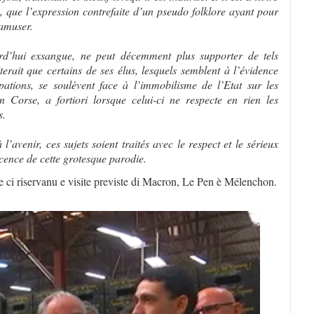
, que l’expression contrefaite d’un pseudo folklore ayant pour
’amuser.
urd’hui exsangue, ne peut décemment plus supporter de tels
erait que certains de ses élus, lesquels semblent à l’évidence
pations, se soulèvent face à l’immobilisme de l’Etat sur les
n Corse, a fortiori lorsque celui-ci ne respecte en rien les
s.
venir, ces sujets soient traités avec le respect et le sérieux
écence de cette grotesque parodie.
e ci riservanu e visite previste di Macron, Le Pen è Mélenchon.