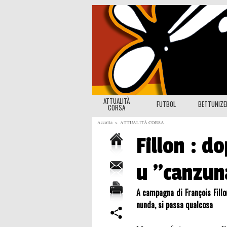
ATTUALITÀ
FUTBOL
BETTUNIZ
CORSA
Accolta
>
ATTUALITÀ CORSA
Fillon : d
u "canzun
A campagna di François Fillon
nunda, si passa qualcosa