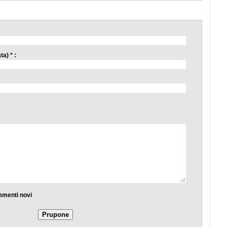
a) * :
mmenti novi