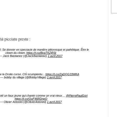
hà picciatu prestu :
 Se donner en spectacle de manière pittoresque et pathétique. Être le
clown du clown.
https://t.co/BxaTKZjRSt
— Jack Bastianez (@JackBastianez)
1 avril 2017
e la Droite corse. Chì scumpientu...
https://t.co/ZaDQG33WKA
— bobby du village (@BobbyVillage)
1 avril 2017
oté un faux jeune qui chante comme un vrai vieux....
@PierrePaulGori
https://t.co/OuF46RDnpO
— Olivier Antonini (@OlivierAntonini)
1 avril 2017