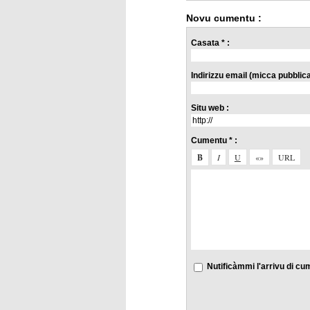
Novu cumentu :
Casata * :
Indirizzu email (micca pubblicat
Situ web :
Cumentu * :
Nutificàmmi l'arrivu di cu