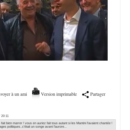
voyer à un ami
Version imprimable
Partager
 20:11
ait bien marrer ! vous en auriez fait tous autant si les Mantini l'avaient chantée !
es politiques..c'était un songe avant l'aurore...