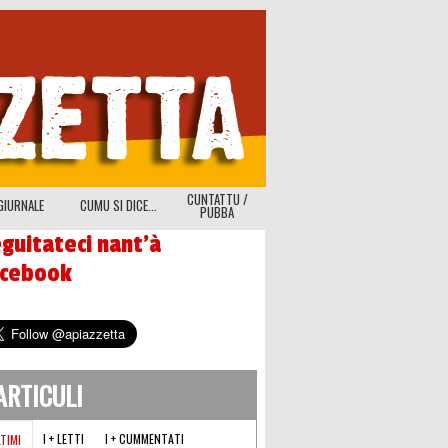
CUNTATTU /
GIURNALE
CUMU SI DICE...
PUBBA
guitateci nant'à
acebook
'ARTICULI
I + LETTI
I + CUMMENTATI
LTIMI