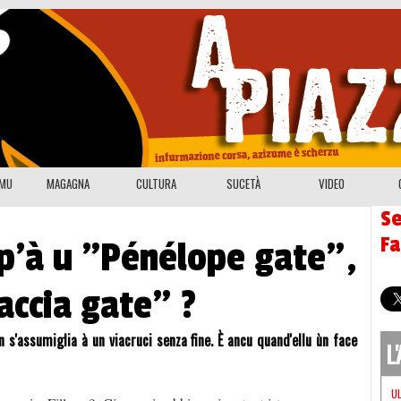
EMU
MAGAGNA
CULTURA
SUCETÀ
VIDEO
Se
F
op'à u "Pénélope gate",
accia gate" ?
 s'assumiglia à un viacruci senza fine. È ancu quand'ellu ùn face
L
U