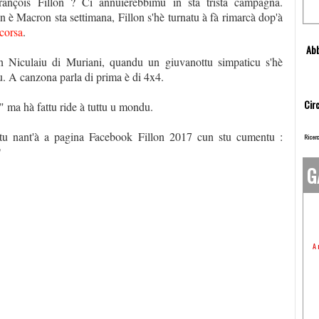
ançois Fillon ? Ci annuierebbimu in sta trista campagna.
n è Macron sta settimana, Fillon s'hè turnatu à fà rimarcà dop'à
 corsa
.
Abb
an Niculaiu di Muriani, quandu un giuvanottu simpaticu s'hè
. A canzona parla di prima è di 4x4.
Circ
 ma hà fattu ride à tuttu u mondu.
atu nant'à a pagina Facebook Fillon 2017 cun stu cumentu :
Ricerc
"
G
A 