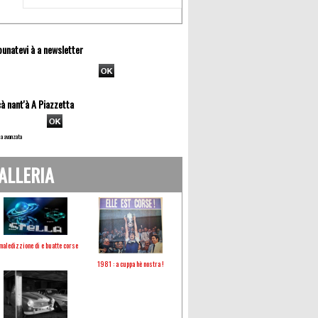
unatevi à a newsletter
à nant'à A Piazzetta
a avanzata
ALLERIA
maledizzione di e buatte corse
1981 : a cuppa hè nostra !