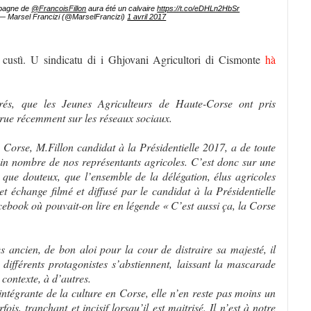
mpagne de
@FrancoisFillon
aura été un calvaire
https://t.co/eDHLn2HbSr
— Marsel Francizi (@MarselFrancizi)
1 avril 2017
u custì. U sindicatu di i Ghjovani Agricultori di Cismonte
hà
rés, que les Jeunes Agriculteurs de Haute-Corse ont pris
rue récemment sur les réseaux sociaux.
en Corse, M.Fillon candidat à la Présidentielle 2017, a de toute
in nombre de nos représentants agricoles. C’est donc sur une
que douteux, que l’ensemble de la délégation, élus agricoles
et échange filmé et diffusé par le candidat à la Présidentielle
ebook où pouvait-on lire en légende « C’est aussi ça, la Corse
ès ancien, de bon aloi pour la cour de distraire sa majesté, il
 différents protagonistes s’abstiennent, laissant la mascarade
 contexte, à d’autres.
ntégrante de la culture en Corse, elle n’en reste pas moins un
ois, tranchant et incisif lorsqu’il est maitrisé. Il n’est à notre