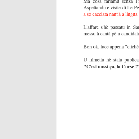
Ma cosa fariamu senza Fr
Aspettandu e visite di Le Pe
a so cacciata nant'à a lingua
L'affare s'hè passatu in S
messu à cantà pè u candidatu
Bon ok, face appena "cliché"
U filmettu hè statu public
"C'est aussi ça, la Corse !