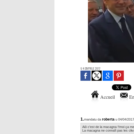
U 4 D'APRILE 2017
Accueil
En
1.
roberta
mandatu da
u 04/04/2017
Aiò c'est de la macagna !!moi ça me f
La macagna ne connaît pas les clivag