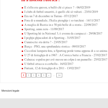
È s'ellu era quessu, u ballò chì ci piace ?
- 06/02/2019
I clubs di futbol smarriti, è quelli chì sò vultati
- 23/01/2019
Era un 7 di dicembre in Turinu
- 07/12/2017
Fora di u mundiale, l'Italia pienghje i so turchini
- 14/11/2017
A maglia di Bastia in e 50 più belle di a storia
- 22/09/2017
Sporting, annu zeru
- 11/09/2017
U Sporting hè in National 3, è avemu da campacci
- 29/08/2017
I peghju ghjucadori di u Sporting
- 31/05/2017
Cunniscite stu dettu ?
- 23/05/2017
Barça - PSG, una sprufundata storica
- 09/03/2017
Ciccolini lampatu fora, u Sporting perde torna appena di a so anima
U 27 di ferraghju di u 1967 : A Corsica batte a Francia
- 27/02/2017
Cahuzac espulsu per avè messu un colpu à un pannellu
- 25/02/2017
U futbol attacca u cerbellu
- 16/02/2017
Furiani, 12 di ferraghju di u 2011
- 13/02/2017
1
2
3
4
5
»
...
14
Mensioni legale