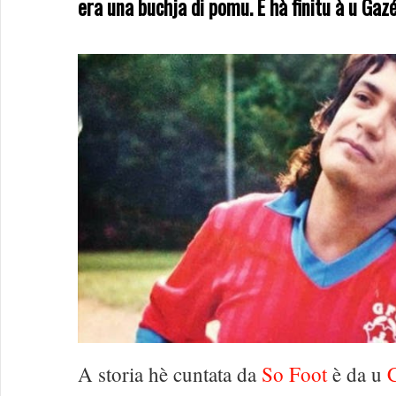
era una buchja di pomu. È hà finitu à u Gazé
A storia hè cuntata da
So Foot
è da u
C