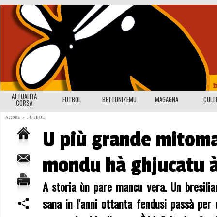
ATTUALITÀ
FUTBOL
BETTUNIZEMU
MAGAGNA
CULT
CORSA
Accolta
>
FUTBOL
U più grande mitoma
mondu hà ghjucatu 
A storia ùn pare mancu vera. Un bresilia
sana in l'anni ottanta fendusi passà per u