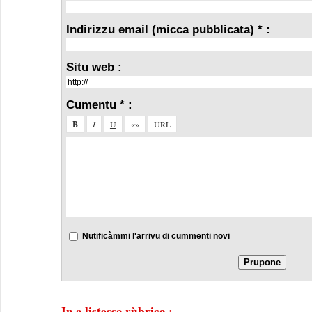
Indirizzu email (micca pubblicata) * :
Situ web :
Cumentu * :
Nutificàmmi l'arrivu di cummenti novi
In a listessa rùbrica :