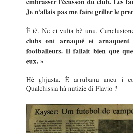
embrasser l'écusson du club. Les fan
Je n'allais pas me faire griller le p
È iè. Ne ci vulia bè unu. Cunclusio
clubs ont arnaqué et arnaquent
footballeurs. Il fallait bien que q
eux. »
Hè ghjusta. È arrubanu ancu i cug
Qualchissia hà nutizie di Flavio ?