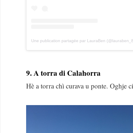
Une publication partagée par LauraBen (@lauraben_
9. A torra di Calahorra
Hè a torra chì curava u ponte. Oghje c