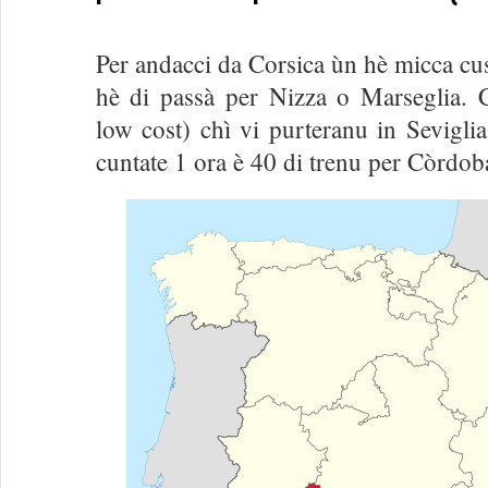
Per andacci da Corsica ùn hè micca cu
hè di passà per Nizza o Marseglia.
low cost) chì vi purteranu in Sevigl
cuntate 1 ora è 40 di trenu per Còrdob