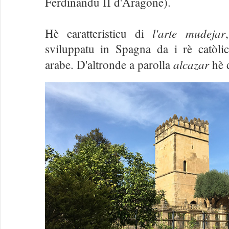
Ferdinandu II d'Aragone).
l'arte mudejar
Hè caratteristicu di
sviluppatu in Spagna da i rè catòlic
alcazar
arabe. D'altronde a parolla
hè d