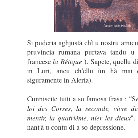
Si puderia aghjustà chì u nostru amic
pruvincia rumana purtava tandu u 
la Bétique
francese
). Sapete, quellu 
in Luri, ancu ch'ellu ùn hà mai
siguramente in Aleria).
Cunniscite tutti a so famosa frasa : “S
loi des Corses, la seconde, vivre de
mentir, la quatrième, nier les dieux
".
nant'à u contu di a so depressione.