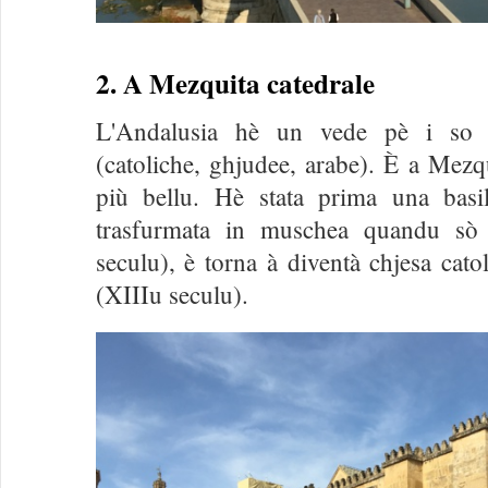
2. A Mezquita catedrale
L'Andalusia hè un vede pè i so i
(catoliche, ghjudee, arabe). È a Mez
più bellu. Hè stata prima una basil
trasfurmata in muschea quandu sò g
seculu), è torna à diventà chjesa cato
(XIIIu seculu).