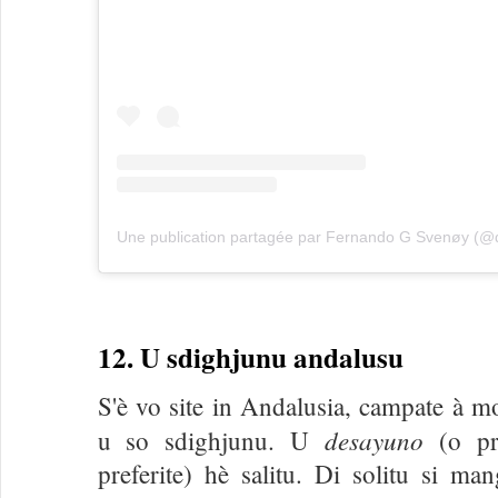
Une publication partagée par Fernando G Svenøy (@d
12. U sdighjunu andalusu
S'è vo site in Andalusia, campate à 
desayuno
u so sdighjunu. U
(o pri
preferite) hè salitu. Di solitu si ma