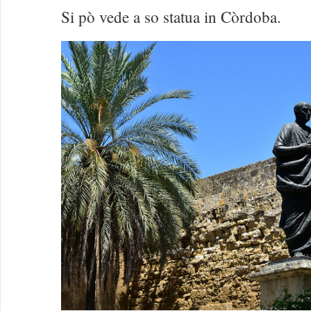
Si pò vede a so statua in Còrdoba.