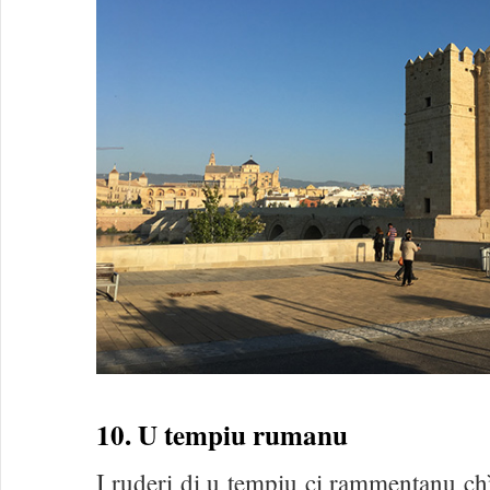
10. U tempiu rumanu
I ruderi di u tempiu ci rammentanu ch