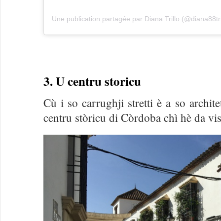
Une publication partagée par Diana Trillo (@diana88tri
3. U centru storicu
Cù i so carrughji stretti è a so archite
centru stòricu di Còrdoba chì hè da vis