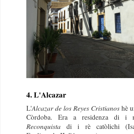
4. L'Alcazar
Alcazar de los Reyes Cristianos
L'
hè un
Còrdoba. Era a residenza di i r
Reconquista
di i rè catòlichi (Isa