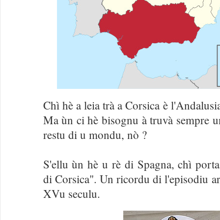
Chì hè a leia trà a Corsica è l'Andalus
Ma ùn ci hè bisognu à truvà sempre una
restu di u mondu, nò ?
S'ellu ùn hè u rè di Spagna, chì porta
di Corsica". Un ricordu di l'episodiu a
XVu seculu.