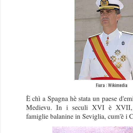
Fiura : Wikimedia
È chì a Spagna hè stata un paese d'emi
Medievu. In i seculi XVI è XVII, 
famiglie balanine in Seviglia, cum'è i 