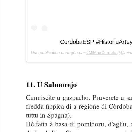
CordobaESP #HistoriaArtey
Une publication partagée par
#MiMaaCordoba
(@mima
11. U Salmorejo
Cunniscite u gazpacho. Pruverete u s
fredda tìppica di a regione di Còrdoba
tuttu in Spagna).
Hè fatta à basa di pomidoru, d'agliu, 