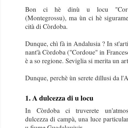
Bon ci hè dinù u locu "Cordu
(Montegrossu), ma ùn ci hè sigurame
cità di Còrdoba.
Dunque, chì fà in Andalusia ? In st'art
nant'à Còrdoba ("Cordoue" in Francese
è a so regione. Seviglia si merita un art
Dunque, perchè ùn serete dillusi da l'
1. A dulcezza di u locu
In Còrdoba ci truverete un'atmosf
dulcezza di campà, una luce particula
u fiume Guadalquivir.