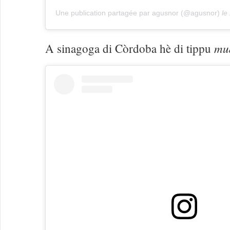
Une publication partagée par agusnor (@agusnor)
le
mu
A sinagoga di Còrdoba hè di tippu