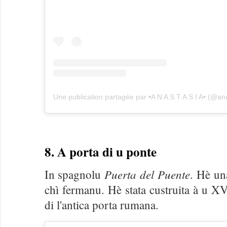
Une publication partagée par •A N A S T A S I A• (@an
8. A porta di u ponte
Puerta del Puente
In spagnolu
. Hè una
chì fermanu. Hè stata custruita à u XV
di l'antica porta rumana.