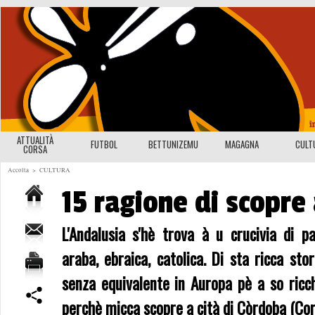
ATTUALITÀ
FUTBOL
BETTUNIZEMU
MAGAGNA
CULT
CORSA
Accolta
>
CULTURA
15 ragione di scopre
L'Andalusia s'hè trova à u crucivia di p
araba, ebraica, catolica. Di sta ricca st
senza equivalente in Auropa pè a so ricch
perchè micca scopre a cità di Còrdoba (Co