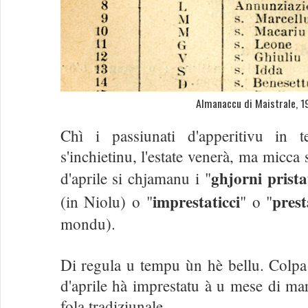
Almanaccu di Maistrale, 1
Chì i passiunati d'apperitivu in 
s'inchietinu, l'estate venerà, ma micca
ghjorni prista
d'aprile si chjamanu i "
imprestaticci
prest
(in Niolu) o "
" o "
mondu).
Di regula u tempu ùn hè bellu. Colpa
d'aprile hà imprestatu à u mese di mar
fola tradiziunale.