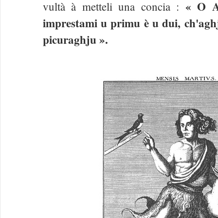
« O Ap
vultà à metteli una concia :
imprestami u primu è u dui, ch'agh
picuraghju ».