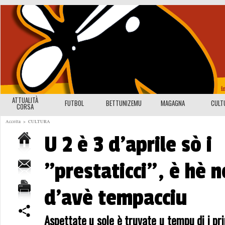
ATTUALITÀ
FUTBOL
BETTUNIZEMU
MAGAGNA
CULT
CORSA
Accolta
>
CULTURA
U 2 è 3 d'aprile sò i
"prestaticci", è hè 
d'avè tempacciu
Aspettate u sole è truvate u tempu di i pri