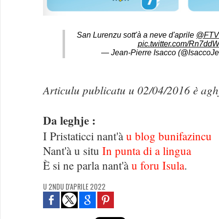
San Lurenzu sott'à a neve d'aprile
@FTVi
pic.twitter.com/Rn7d
— Jean-Pierre Isacco (@IsaccoJ
Articulu publicatu u 02/04/2016 è ag
Da leghje :
I Pristaticci nant'à
u blog bunifazincu
Nant'à u situ
In punta di a lingua
È si ne parla nant'à
u foru Isula
.
U 2NDU D'APRILE 2022