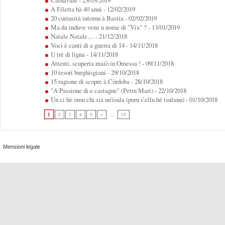
Carnavale
- 23/03/2019
A Filetta hà 40 anni
- 12/02/2019
20 curiusità intornu à Bastia
- 02/02/2019
Ma da induve vene u nome di "Vix" ?
- 13/01/2019
Natale Natale…
- 21/12/2018
Voci è canti di a guerra di 14
- 14/11/2018
U trè di ligna
- 14/11/2018
Attenti, scuperta maiò in Omessa !
- 09/11/2018
10 tesori burghisgiani
- 29/10/2018
15 ragione di scopre à Còrdoba
- 28/10/2018
"A Passione di e castagne" (Petru Mari)
- 22/10/2018
Ùn ci hè omu chì sia un'isula (puru s’ellu hè isulanu)
- 01/10/2018
1
2
3
4
5
»
...
15
Mensioni legale