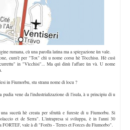
ìgine rumana, cù una parolla latina ma a spiegazione ùn vale.
azione, cum'è per "Tox" chì u nome corsu hè Tòcchisu. Hè cusì
currettu" in "Vìcchisi"... Ma quì dinù l'affare ùn và. U nome
a.
desi in Fiumorbu, stu stranu nome di locu ?
pudia vene da l'industrializazione di l'isula, à u principiu di u
una sucetà hè creata per sfruttà e fureste di u Fiumorbu. Si
olaccio et de Serra". L'intrapresa si sviluppa, è in l'anni 30
a FORTEF, vale à dì "Forêts - Terres et Forces du Fiumorbo".