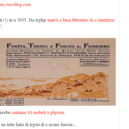
ire.over-blog.com
ti (!) in u 1935. Da leghje
nant'à a basa Mérimée di u ministeru
C
.
umorbu
surtianu 10 mobuli à ghjornu
.
 lettu fattu di legnu di e nostre fureste...