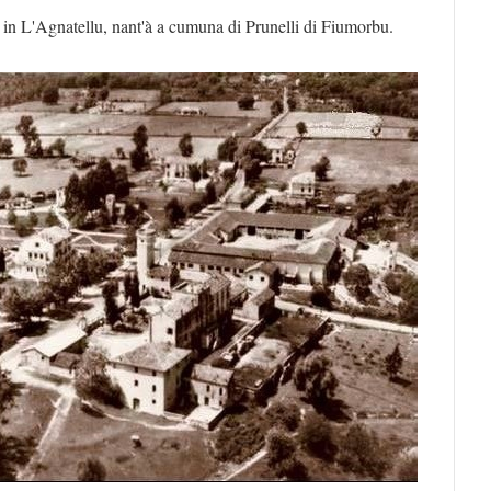
a in L'Agnatellu, nant'à a cumuna di Prunelli di Fiumorbu.