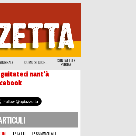
CUNTATTU /
GIURNALE
CUMU SI DICE...
PUBBA
guitateci nant'à
acebook
'ARTICULI
I + LETTI
I + CUMMENTATI
LTIMI