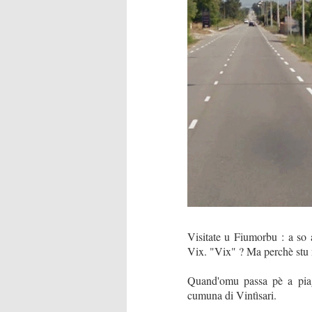
Visitate u Fiumorbu : a so a
Vix. "Vix" ? Ma perchè stu no
Quand'omu passa pè a piagh
cumuna di Vintìsari.