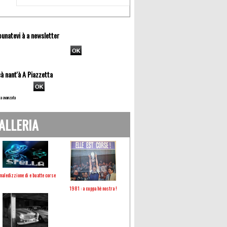
unatevi à a newsletter
à nant'à A Piazzetta
a avanzata
ALLERIA
maledizzione di e buatte corse
1981 : a cuppa hè nostra !