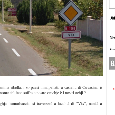
Abb
Circ
Ricerc
G
nima ribella, i so paesi innalpellati, u castellu di Cuvasina, è
A 
me chì face soffre e nostre orechje è i nostri ochji ?
ja fiumurbaccia, si traverserà a lucalità di "Vix", nant'à a