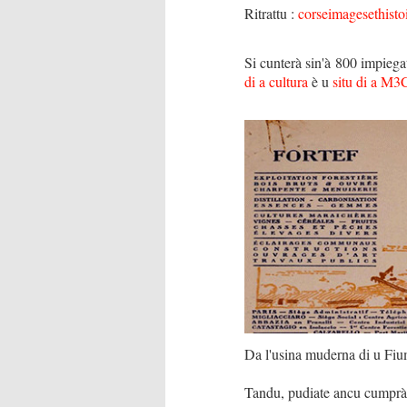
Ritrattu :
corseimagesethisto
Si cunterà sin'à 800 impiega
di a cultura
è u
situ di a M3
Da l'usina muderna di u Fi
Tandu, pudiate ancu cumprà un