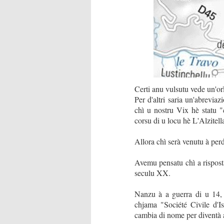
Certi anu vulsutu vede un'or
Per d'altri saria un'abrevi
chì u nostru Vix hè statu "
corsu di u locu hè L'Alzitell
Allora chì serà venutu à per
Avemu pensatu chì a risposta 
seculu XX.
Nanzu à a guerra di u 14, 
chjama "Société Civile d'Is
cambia di nome per diventà 