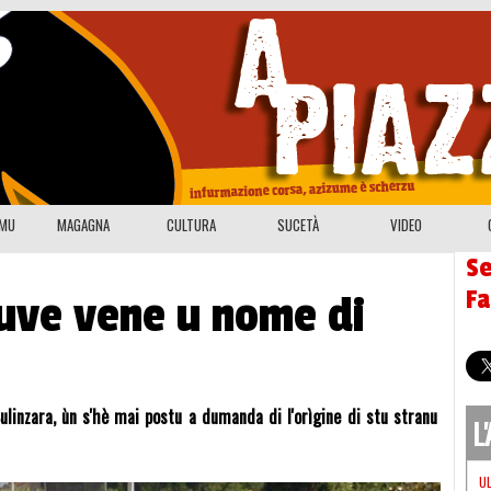
EMU
MAGAGNA
CULTURA
SUCETÀ
VIDEO
Se
F
uve vene u nome di
ulinzara, ùn s'hè mai postu a dumanda di l'orìgine di stu stranu
L
U