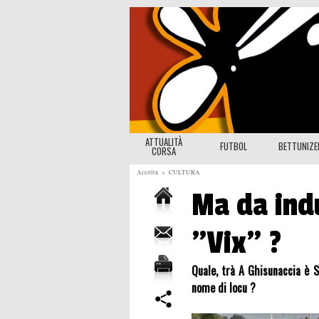
ATTUALITÀ
FUTBOL
BETTUNIZ
CORSA
Accolta
>
CULTURA
Ma da ind
"Vix" ?
Quale, trà A Ghisunaccia è S
nome di locu ?