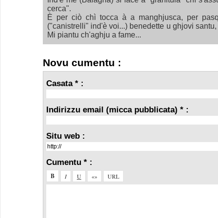
cerca".
È per ciò chì tocca à a manghjusca, per pas
("canistrelli" ind'è voi...) benedette u ghjovi santu, 
Mi piantu ch'aghju a fame...
Novu cumentu :
Casata * :
Indirizzu email (micca pubblicata) * :
Situ web :
Cumentu * :