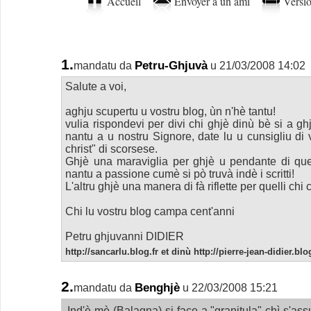
Accueil
Envoyer à un ami
Versio
1.
Petru-Ghjuvà
mandatu da
u 21/03/2008 14:02
Salute a voi,
aghju scupertu u vostru blog, ùn n'hè tantu!
vulia rispondevi per divi chi ghjè dinù bè si a gh
nantu a u nostru Signore, date lu u cunsigliu di 
christ" di scorsese.
Ghjè una maraviglia per ghjè u pendante di que
nantu a passione cumè si pò truvà indè i scritti!
L'altru ghjè una manera di fà riflette per quelli ch
Chi lu vostru blog campa cent'anni
Petru ghjuvanni DIDIER
http://sancarlu.blog.fr et dinù http://pierre-jean-didier.blog
2.
Benghjè
mandatu da
u 22/03/2008 15:21
Ind'è mè (Balagna) si face a "granitula" chì s'ass