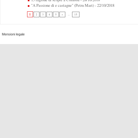
"A Passione di e castagne" (Petru Mari)
- 22/10/2018
1
2
3
4
5
»
...
15
Mensioni legale