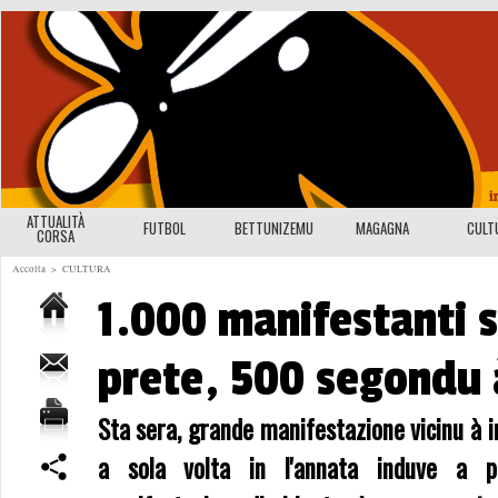
ATTUALITÀ
FUTBOL
BETTUNIZEMU
MAGAGNA
CULT
CORSA
Accolta
>
CULTURA
1.000 manifestanti 
prete, 500 segondu 
Sta sera, grande manifestazione vicinu à i
a sola volta in l'annata induve a pu