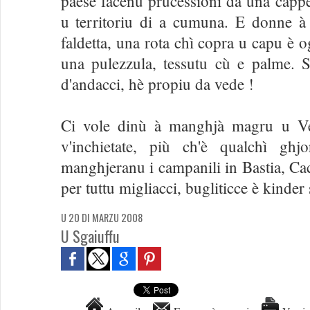
paese facenu prucessioni da una cappell
u territoriu di a cumuna. E donne à 
faldetta, una rota chì copra u capu è o
una pulezzula, tessutu cù e palme. S
d'andacci, hè propiu da vede !
Ci vole dinù à manghjà magru u Ve
v'inchietate, più ch'è qualchì gh
manghjeranu i campanili in Bastia, Cac
per tuttu migliacci, bugliticce è kinder 
U 20 DI MARZU 2008
U Sgaiuffu