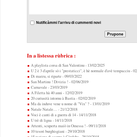
Nutificàmmi l'arrivu di cummenti novi
In a listessa rùbrica :
A playlista corsa di San Valentinu
- 13/02/2025
U 2 è 3 d'aprile sò i "prestaticci", è hè normale d'avè tempacciu
- 0
Di marzu, si riparte
- 09/03/2022
San Martinu ! Divizia !
- 02/06/2019
Carnavale
- 23/03/2019
A Filetta hà 40 anni
- 12/02/2019
20 curiusità intornu à Bastia
- 02/02/2019
Ma da induve vene u nome di "Vix" ?
- 13/01/2019
Natale Natale…
- 21/12/2018
Voci è canti di a guerra di 14
- 14/11/2018
U trè di ligna
- 14/11/2018
Attenti, scuperta maiò in Omessa !
- 09/11/2018
10 tesori burghisgiani
- 29/10/2018
15 ragione di scopre à Còrdoba
- 28/10/2018