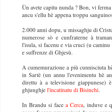
Ùn avete capitu nunda ? Bon, vi ferm
ancu s'ellu hè appena troppu sanguino
2.000 anni dopu, u missaghju di Cristu
numerose sò e cunfraterne à traman
l'isula, si facenu e via cruci (u camin
e suffrenze di Ghjesù.
A cumemurazione a più cunnisciuta hè
in Sartè (un annu l'evenimentu hè an
direttu à a televisione giappunese) 
ghjunghje
l'incatinatu di Bisinchi
.
In Brandu si face
a Cerca
, induve e q