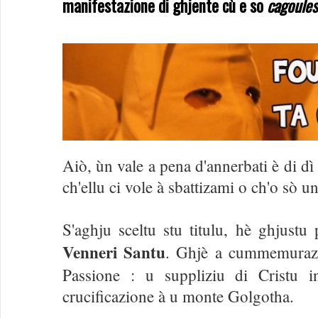
manifestazione di ghjente cù e so
cagoules
Aiò, ùn vale a pena d'annerbati è di dì
ch'ellu ci vole à sbattizami o ch'o sò
S'aghju sceltu stu titulu, hè ghjustu
Venneri Santu
. Ghjè a cummemurazio
Passione : u suppliziu di Cristu 
crucificazione à u monte Golgotha.